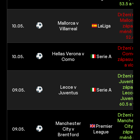
53.5 a víc
Držení mí
Mallorca 
Mallorca v
10.05.
LaLiga
zápasu
Villarreal
méně ne
52.6
Držení mí
Hellas Verona v
Como v
10.05.
Serie A
Como
zápasu 64
a více
Držení mí
Juventus 
Lecce v
zápasu
09.05.
Serie A
Juventus
Lecce -
Juventu
60.5 a víc
Držení mí
Manchest
Manchester
Premier
City v
09.05.
City v
League
zápasu
Brentford
méně ne