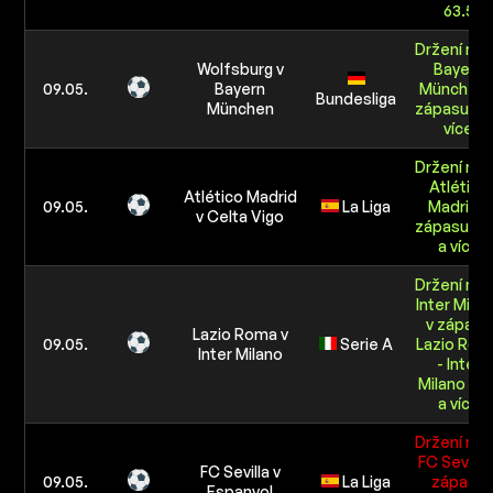
63.5
Držení mí
Wolfsburg v
Bayern
09.05.
Bayern
München 
Bundesliga
München
zápasu 60
více
Držení mí
Atlético
Atlético Madrid
09.05.
La Liga
Madrid v
v Celta Vigo
zápasu 53
a více
Držení mí
Inter Mila
v zápasu
Lazio Roma v
09.05.
Serie A
Lazio Rom
Inter Milano
- Inter
Milano 55.
a více
Držení mí
FC Sevilla 
FC Sevilla v
09.05.
La Liga
zápasu
Espanyol