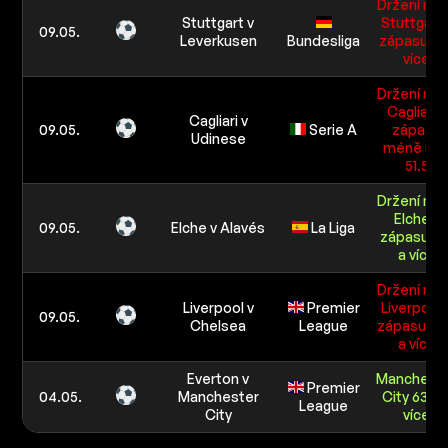
Držení mí
Stuttgart v
Stuttgart 
09.05.
Leverkusen
Bundesliga
zápasu 51 
více
Držení mí
Cagliari v
Cagliari v
09.05.
Serie A
zápasu
Udinese
méně ne
51.5
Držení mí
Elche v
09.05.
Elche v Alavés
La Liga
zápasu 57.
a více
Držení mí
Liverpool v
Premier
Liverpool 
09.05.
Chelsea
League
zápasu 52
a více
Everton v
Manchest
Premier
04.05.
Manchester
City 63.5 
League
City
více