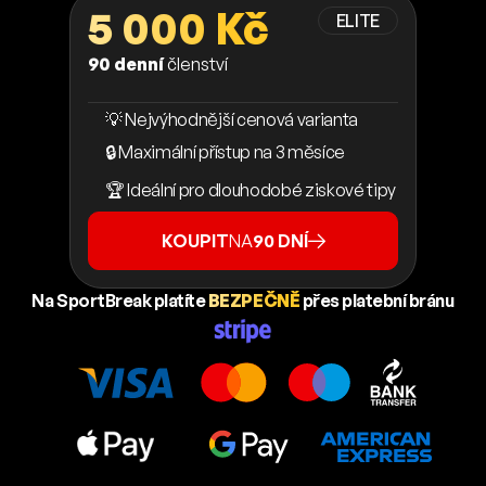
5 000 Kč
ELITE
90 denní
členství
💡 Nejvýhodnější cenová varianta
🔒 Maximální přístup na 3 měsíce
🏆 Ideální pro dlouhodobé ziskové tipy
KOUPIT
NA
90 DNÍ
Na SportBreak platíte
BEZPEČNĚ
přes platební bránu