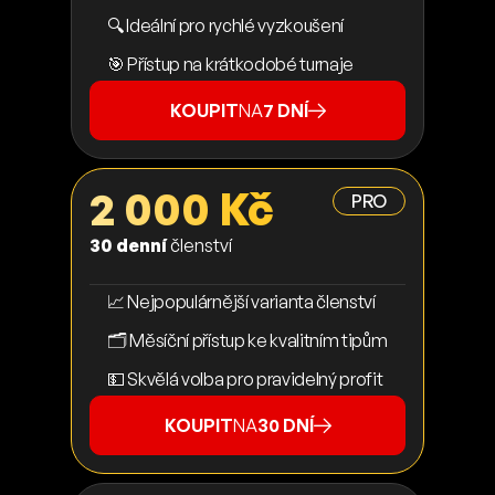
🔍 Ideální pro rychlé vyzkoušení
🎯 Přístup na krátkodobé turnaje
KOUPIT
NA
7 DNÍ
2 000 Kč
PRO
30 denní
členství
📈 Nejpopulárnější varianta členství
🗂️ Měsíční přístup ke kvalitním tipům
💵 Skvělá volba pro pravidelný profit
KOUPIT
NA
30 DNÍ