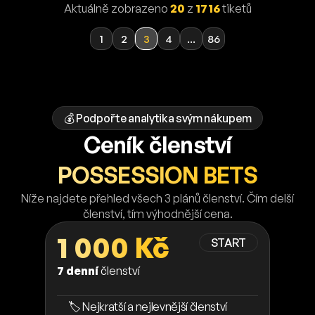
Aktuálně zobrazeno
20
z
1716
tiketů
1
2
3
4
...
86
💰 Podpořte analytika svým nákupem
Ceník členství
POSSESSION BETS
Níže najdete přehled všech 3 plánů členství. Čím delší
členství, tím výhodnější cena.
1 000 Kč
START
7 denní
členství
🏷️ Nejkratší a nejlevnější členství