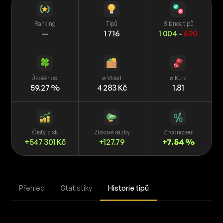
Ranking
Tipů
Bilance tipů
—
1 716
1 004
-
690
Úspěšnost
⌀ Vklad
⌀ Kurz
59.27 %
4 283 Kč
1.81
Čistý zisk
Ziskové sázky
Zhodnocení
+547 301 Kč
+127.79
+7.54 %
Přehled
Statistiky
Historie tipů