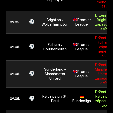
méně ne
58.6
Držení mí
Brighton v
Premier
Brighton 
09.05.
Wolverhampton
League
zápasu 58
a více
Držení mí
Fulham v
Fulham v
Premier
09.05.
zápasu
Bournemouth
League
méně ne
53.5
Držení mí
Sunderland v
Manchest
Premier
09.05.
Manchester
United v
League
United
zápasu 54
a více
Držení mí
RB Leipzig v St.
RB Leipzig
09.05.
Pauli
Bundesliga
zápasu 58
více