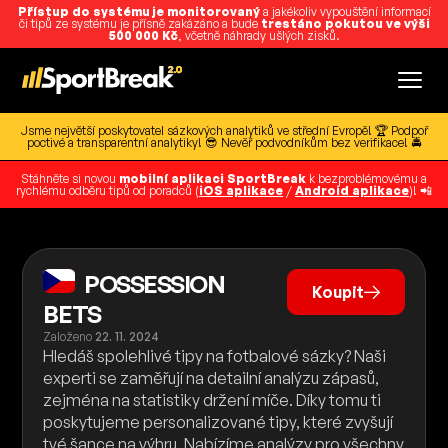
Přístup do systému je monitorovaný
a jakékoliv vypouštění informací
či tipů ze systému je přísně zakázáno a bude
trestáno pokutou ve výši
500 000 Kč
, včetně náhrady ušlých zisků.
Jsme největší poskytovatel sázkových analytiků ve střední Evropě! 🏆 Podpoř
poctivé a transparentní analytiky! 😎 Nevěř podvodníkům bez verifikace! 🚔
Stáhněte si novou
mobilní aplikaci SportBreak
k bezproblémovému a
rychlému odběru tipů od poradců (
iOS aplikace
/
Android aplikace
)! 📲
POSSESSION
Koupit
BETS
Založeno
22. 11. 2024
Hledáš spolehlivé tipy na fotbalové sázky? Naši
experti se zaměřují na detailní analýzu zápasů,
zejména na statistiky držení míče. Díky tomu ti
poskytujeme personalizované tipy, které zvyšují
tvé šance na výhru. Nabízíme analýzy pro všechny