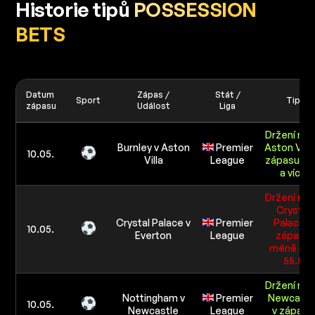
Historie tipů
POSSESSION
BETS
Datum
Zápas /
Stát /
Sport
Tip
zápasu
Událost
Liga
Držení mí
Burnley v Aston
Premier
Aston Villa
10.05.
Villa
League
zápasu 56
a více
Držení mí
Crystal
Crystal Palace v
Premier
Palace v
10.05.
Everton
League
zápasu
méně ne
55.5
Držení mí
Nottingham v
Premier
Newcastl
10.05.
Newcastle
League
v zápasu