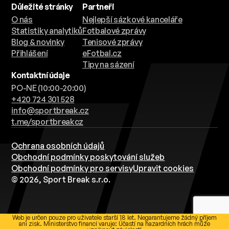
Důležité stránky
Partneři
O nás
Nejlepší sázkové kanceláře
Statistiky analytiků
Fotbalové zprávy
Blog & novinky
Tenisové zprávy
Přihlášení
eFotbal.cz
Tipy na sázení
Kontaktní údaje
PO-NE (10:00-20:00)
+420 724 301 528
info@sportbreak.cz
t.me/sportbreakcz
Ochrana osobních údajů
Obchodní podmínky poskytování služeb
Obchodní podmínky pro servisy
Upravit cookies
© 2026, Sport Break s.r.o.
Web je určen pouze pro uživatele starší 18 let. Negarantujeme žádný příjem
ani zisk. Ministerstvo financí varuje: Účastí na hazardních hrách může