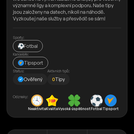
významné ligy a komplexní podporu. Naše tipy
jsou založeny na datech, nikoli na náhodě.
Vyzkoušej naše služby a přesvědč se sám!
Sporty:
Fotbal
Kanceláře:
Tipsport
Status:
Aktivních tipů:
Ověřený
0
Tipy
Odznaky:
Neaktivita
Kvalita
Vysoká úspěšnost
Fotbal
Tipsport