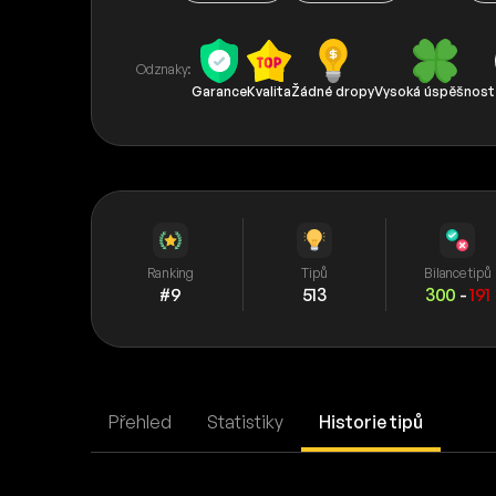
Odznaky:
Garance
Kvalita
Žádné dropy
Vysoká úspěšnost
Ranking
Tipů
Bilance tipů
#9
513
300
-
191
Přehled
Statistiky
Historie tipů