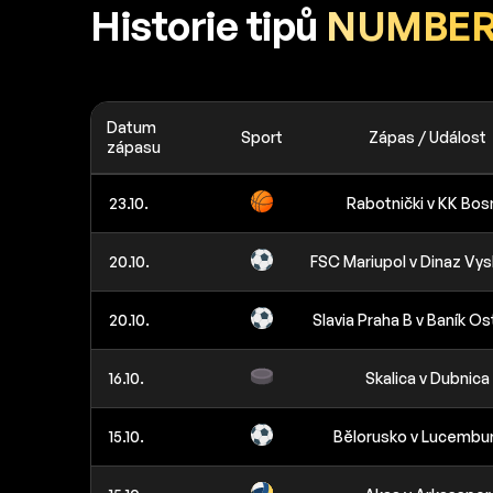
Historie tipů
NUMBER
Datum
Sport
Zápas / Událost
zápasu
23.10.
Rabotnički v KK Bos
20.10.
FSC Mariupol v Dinaz Vy
20.10.
Slavia Praha B v Baník Os
16.10.
Skalica v Dubnica
15.10.
Bělorusko v Lucembu