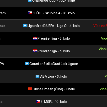
Challenge Cup - 1/32-finále
bram
3. ČFL - skupina A - 10. kolo
rsko
Liga národů UEFA - Liga C - 3. kolo
Více než
a
Premijer liga - 6. kolo
Víc
Více 
r
Premijer liga - 6. kolo
OPA
Counter StrikeDust2.dk Ligaen
ABA Liga - 3. kolo
P
China Smash (Čína) - Finále
Více
no
3. MSFL - 10. kolo