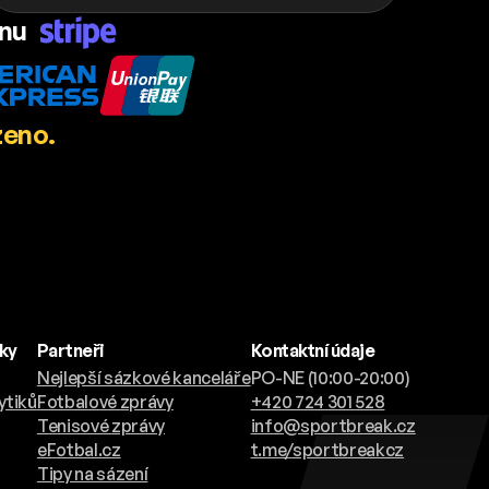
ánu
zeno.
nky
Partneři
Kontaktní údaje
Nejlepší sázkové kanceláře
PO-NE (10:00-20:00)
ytiků
Fotbalové zprávy
+420 724 301 528
Tenisové zprávy
info@sportbreak.cz
eFotbal.cz
t.me/sportbreakcz
Tipy na sázení