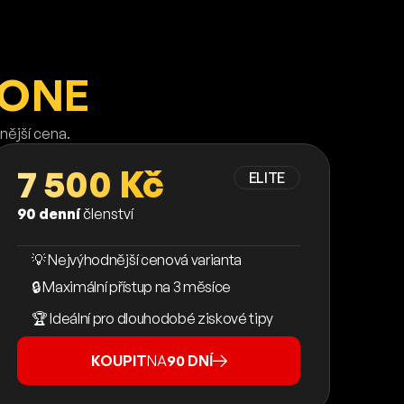
 ONE
nější cena.
7 500 Kč
ELITE
90 denní
členství
💡 Nejvýhodnější cenová varianta
🔒 Maximální přístup na 3 měsíce
🏆 Ideální pro dlouhodobé ziskové tipy
KOUPIT
NA
90 DNÍ