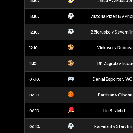
15.10.
Akaa v Arkasspor
13.10.
Viktoria Plzeň B v Pří
12.10.
Bělorusko v Severní I
12.10.
Vinkovci v Dubrav
11.10.
RK Zagreb v Ruda
07.10.
Denial Esports v W
06.10.
Partizan v Cibona
06.10.
Lin S. v Ma L.
06.10.
Karviná B v Start Br