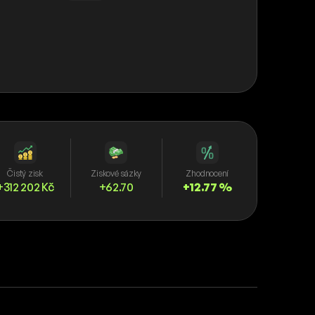
Čistý zisk
Ziskové sázky
Zhodnocení
+312 202 Kč
+62.70
+12.77 %