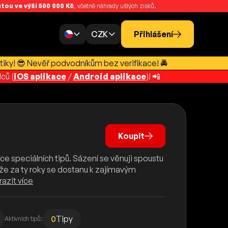
ou ve výši 500 000 Kč
, včetně náhrady ušlých zisků.
CZK
Přihlášení
tiky! 😎 Nevěř podvodníkům bez verifikace! 🚔
ců (
iOS aplikace
/
Android aplikace
)! 📲
Koupit
ce speciálních tipů. Sázení se věnuji spoustu
, že za ty roky se dostanu k zajímavým
azit více
0
Tipy
Aktivních tipů: