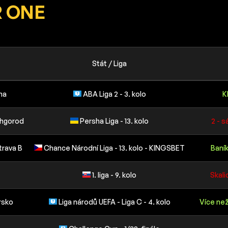
 ONE
Stát / Liga
na
ABA Liga 2 - 3. kolo
K
shgorod
Persha Liga - 13. kolo
2 - 
trava B
Chance Národní Liga - 13. kolo - KINGSBET
Baní
1. liga - 9. kolo
Skali
rsko
Liga národů UEFA - Liga C - 4. kolo
Více než