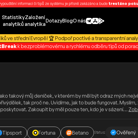
 vypouštění informací či tipů ze systému je přísně zakázáno a bude
trestáno pokut
Statistiky
Založení
Dotazy
Blog
O nás
analytiků
analytika
ků ve střední Evropě! 🏆 Podpoř poctivé a transparentní analy
rtBreak
k bezproblémovému a rychlému odběru tipů od porad
 jako takový můj deníček, v kterém by měl být odraz mých nejví
 přivýdělek, tak proč ne. Uvidíme, jak to bude fungovat. Myslím
poskytovat. Zakoupit by měl pouze ten, kdo je v sázení…
Zobr
Ověřený
Tipsport
Fortuna
Betano
Status: