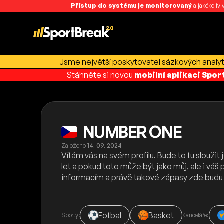
Přístup do systému je monitorovaný
a jakékoliv
Jsme největší poskytovatel sázkových analyti
Stáhněte si novou
mobilní aplikaci Spo
NUMBER ONE
Založeno
14. 09. 2024
Vítám vás na svém profilu. Bude to tu sloužit
let a pokud toto může být jako můj, ale i váš
informacím a právě takové zápasy zde budu 
Fotbal
Basket
Sporty:
Kanceláře: