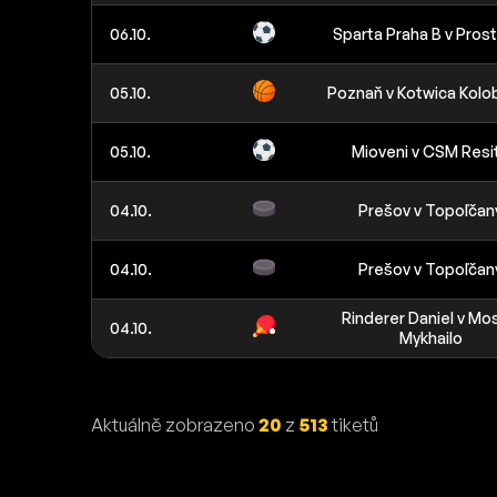
06.10.
Sparta Praha B v Pros
05.10.
Poznaň v Kotwica Kolo
05.10.
Mioveni v CSM Resi
04.10.
Prešov v Topoľčan
04.10.
Prešov v Topoľčan
Rinderer Daniel v Mo
04.10.
Mykhailo
Aktuálně zobrazeno
20
z
513
tiketů