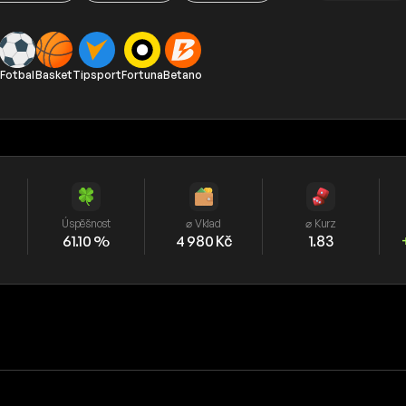
Fotbal
Basket
Tipsport
Fortuna
Betano
Úspěšnost
⌀ Vklad
⌀ Kurz
61.10 %
4 980 Kč
1.83