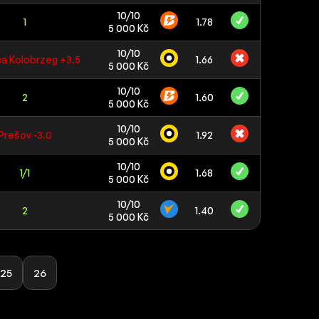
10/10
1
1.78
5 000 Kč
10/10
a Kolobrzeg +3.5
1.66
5 000 Kč
10/10
2
1.60
5 000 Kč
10/10
Prešov -3.0
1.92
5 000 Kč
10/10
1/1
1.68
5 000 Kč
10/10
2
1.40
5 000 Kč
25
26