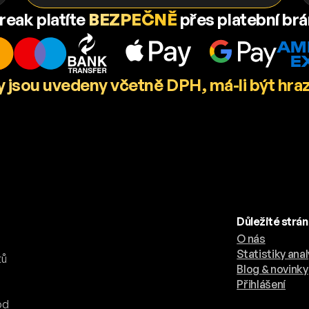
reak platíte
BEZPEČNĚ
přes platební br
 jsou uvedeny včetně DPH, má-li být hra
Důležité strá
O nás
.
Statistiky anal
tů
Blog & novinky
Přihlášení
od