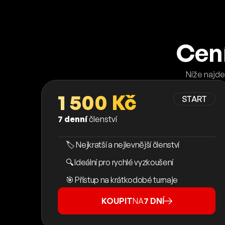
Cení
Níže najde
1 500 Kč
START
7 denní
členství
🏷️ Nejkratší a nejlevnější členství
🔍 Ideální pro rychlé vyzkoušení
🎯 Přístup na krátkodobé turnaje
KOUPIT
NA
7 DNÍ