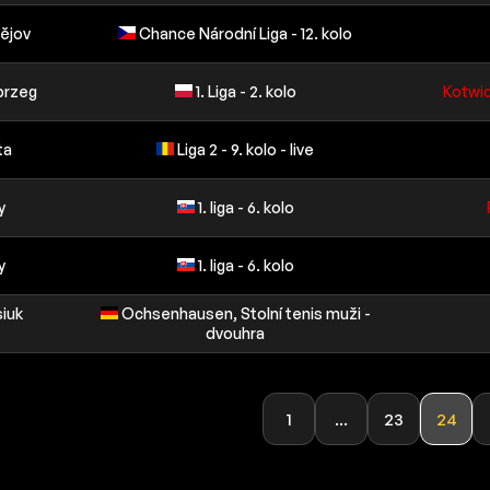
tějov
Chance Národní Liga - 12. kolo
brzeg
1. Liga - 2. kolo
Kotwic
ta
Liga 2 - 9. kolo - live
y
1. liga - 6. kolo
y
1. liga - 6. kolo
siuk
Ochsenhausen, Stolní tenis muži -
dvouhra
1
...
23
24