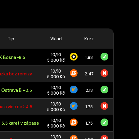
Tip
Vklad
Kurz
10/10
K Bosna -8.5
1.83
5 000 Kč
10/10
sázka bez remízy
2.47
5 000 Kč
10/10
k Ostrava B +0.5
2.13
5 000 Kč
10/10
ca a více než 4.5
1.75
5 000 Kč
10/10
 5.5 karet v zápase
1.75
5 000 Kč
10/10