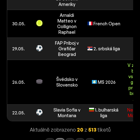
Ameriky
Arnaldi
Matteo v
30.05.
French Open
2
Collignon
Raphael
FAP Priboj v
29.05.
Grafičar
2. srbská liga
1
Beograd
V záp
bud
vstře
Švédsko v
26.05.
MS 2026
gól 
Slovensko
práz
bran
An
Slavia Sofia v
1. bulharská
Nepro
22.05.
Montana
liga
Mont
Aktuálně zobrazeno
20
z
513
tiketů