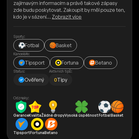
zajímavým informacím a právě takové zápasy
zde budu poskytovat. Zakoupit by měl pouze ten,
kdo je v sázení…
Zobrazit více
Sporty:
Fotbal
Basket
Kanceláře:
Tipsport
Fortuna
Betano
Status:
Aktivních tipů:
Ověřený
0
Tipy
Odznaky:
Garance
Kvalita
Žádné dropy
Vysoká úspěšnost
Fotbal
Basket
Tipsport
Fortuna
Betano