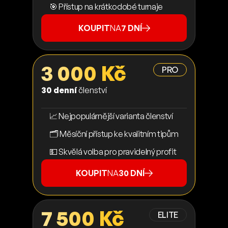
🎯 Přístup na krátkodobé turnaje
KOUPIT
NA
7 DNÍ
3 000 Kč
PRO
30 denní
členství
📈 Nejpopulárnější varianta členství
🗂️ Měsíční přístup ke kvalitním tipům
💵 Skvělá volba pro pravidelný profit
KOUPIT
NA
30 DNÍ
7 500 Kč
ELITE