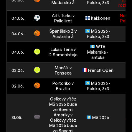
Maďarsko Ž
Polsko, 3x3
rozhod
Aifk Turku v
Nepro
04.06.
Kakkonen
Pallo lirot
Pallo l
Španělsko Ž v
MS 2026 -
04.06.
2
Austrálie Ž
Polsko, 3x3
WTA
Lukas Tena v
04.06.
Makarska -
2
D.Semenistaja
antuka
Menšík v
03.06.
French Open
2
Fonseca
Portoriko v
MS 2026 -
02.06.
1
Brazílie
Polsko, 3x3
Celkový vítěz
MS 2026 bude
ze Severní
Ameriky v
31.05.
MS 2026
An
Celkový vítěz
MS 2026 bude
ze Severní