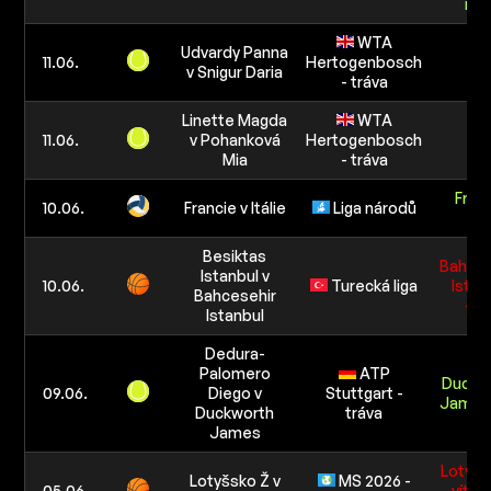
roh
WTA
Udvardy Panna
11.06.
Hertogenbosch
2
v Snigur Daria
- tráva
Linette Magda
WTA
11.06.
v Pohanková
Hertogenbosch
2
Mia
- tráva
Fran
10.06.
Francie v Itálie
Liga národů
+1.
Besiktas
Bahces
Istanbul v
10.06.
Turecká liga
Istan
Bahcesehir
+5.
Istanbul
Dedura-
Palomero
ATP
Duckw
09.06.
Diego v
Stuttgart -
James 
Duckworth
tráva
James
Lotyšs
Lotyšsko Ž v
MS 2026 -
05.06.
vítěz