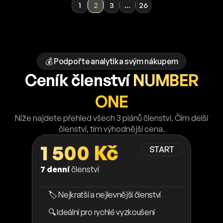
1
2
3
...
26
💰 Podpořte analytika svým nákupem
Ceník členství
NUMBER
ONE
Níže najdete přehled všech 3 plánů členství. Čím delší
členství, tím výhodnější cena.
1 500 Kč
START
7 denní
členství
🏷️ Nejkratší a nejlevnější členství
🔍 Ideální pro rychlé vyzkoušení