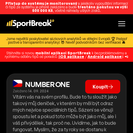
Přístup do systému je monitorovaný
a jakékoliv vypouštění informací
či tipů ze systému je přísně zakázáno a bude
trestáno pokutou ve výši
500 000 Kč
, včetně náhrady ušlých zisků.
Jsme největší poskytovatel sázkových analytiků ve střední Evropě! 🏆 Podpoř
poctivé a transparentní analytiky! 😎 Nevěř podvodníkům bez verifikace! 🚔
Stáhněte si novou
mobilní aplikaci SportBreak
k bezproblémovému a
rychlému odběru tipů od poradců (
iOS aplikace
/
Android aplikace
)! 📲
NUMBER ONE
Koupit
Založeno
14. 09. 2024
Vítám vás na svém profilu. Bude to tu sloužit jako
takový můj deníček, v kterém by měl být odraz
mých nejvíce speciálních tipů. Sázení se věnuji
spoustu let a pokud toto může být jako můj, ale i
váš přivýdělek, tak proč ne. Uvidíme, jak to bude
fungovat. Myslím, že za ty roky se dostanu k