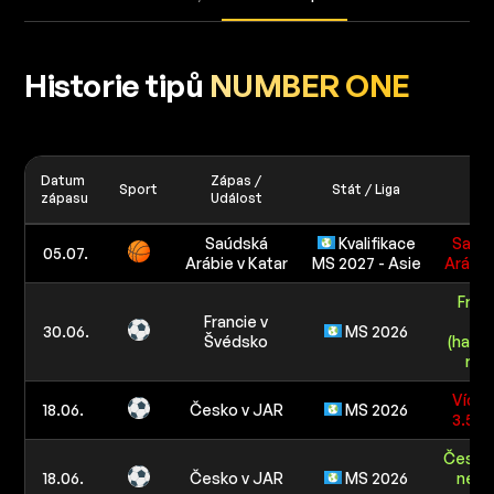
Historie tipů
NUMBER ONE
Datum
Zápas /
Sport
Stát / Liga
Ti
zápasu
Událost
Saúdská
Kvalifikace
Saúd
05.07.
Arábie v Katar
MS 2027 - Asie
Arábie
Fran
Francie v
-2.
30.06.
MS 2026
Švédsko
(hand
roh
Více 
18.06.
Česko v JAR
MS 2026
3.5 k
Česko 
18.06.
Česko v JAR
MS 2026
než 