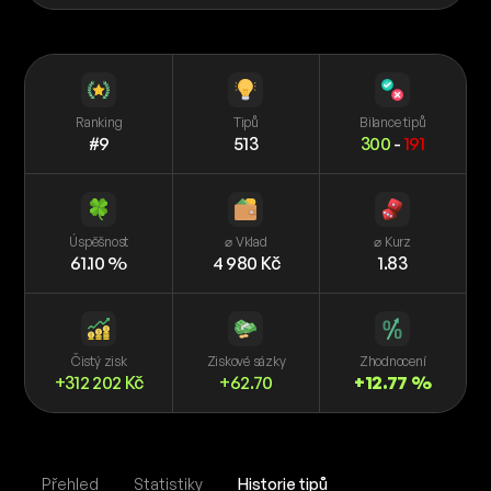
Ranking
Tipů
Bilance tipů
#9
513
300
-
191
Úspěšnost
⌀ Vklad
⌀ Kurz
61.10 %
4 980 Kč
1.83
Čistý zisk
Ziskové sázky
Zhodnocení
+312 202 Kč
+62.70
+12.77 %
Přehled
Statistiky
Historie tipů