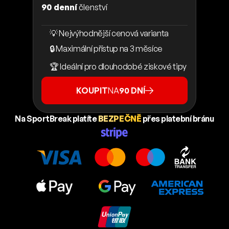
90 denní
členství
💡 Nejvýhodnější cenová varianta
🔒 Maximální přístup na 3 měsíce
🏆 Ideální pro dlouhodobé ziskové tipy
KOUPIT
NA
90 DNÍ
Na SportBreak platíte
BEZPEČNĚ
přes platební bránu