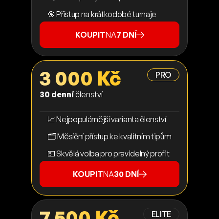
🎯 Přístup na krátkodobé turnaje
KOUPIT
NA
7 DNÍ
3 000 Kč
PRO
30 denní
členství
📈 Nejpopulárnější varianta členství
🗂️ Měsíční přístup ke kvalitním tipům
💵 Skvělá volba pro pravidelný profit
KOUPIT
NA
30 DNÍ
7 500 Kč
ELITE