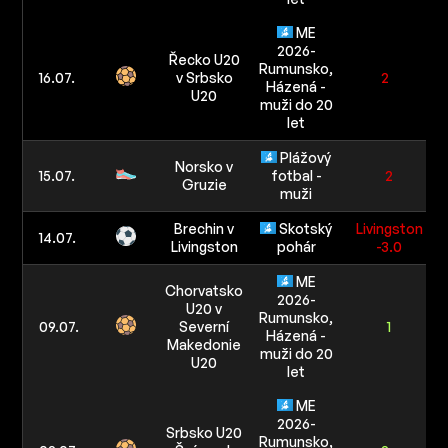
ME
2026-
Řecko U20
Rumunsko,
16.07.
v Srbsko
2
Házená -
U20
muži do 20
let
Plážový
Norsko v
15.07.
fotbal -
2
Gruzie
muži
Brechin v
Skotský
Livingston
14.07.
Livingston
pohár
-3.0
ME
Chorvatsko
2026-
U20 v
Rumunsko,
09.07.
Severní
1
Házená -
Makedonie
muži do 20
U20
let
ME
2026-
Srbsko U20
Rumunsko,