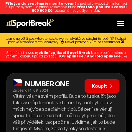
Přístup do systému je monitorovaný
a jakékoliv vypouštění informací
či tipů ze systému je přísně zakázáno a bude
trestáno pokutou ve výši
500 000 Kč
, včetně náhrady ušlých zisků.
Jsme největší poskytovatel sázkových analytiků ve střední Evropě! 🏆 Podpoř
poctivé a transparentní analytiky! 😎 Nevěř podvodníkům bez verifikace! 🚔
Stáhněte si novou
mobilní aplikaci SportBreak
k bezproblémovému a
rychlému odběru tipů od poradců (
iOS aplikace
/
Android aplikace
)! 📲
NUMBER ONE
Koupit
Založeno
14. 09. 2024
Vítám vás na svém profilu. Bude to tu sloužit jako
takový můj deníček, v kterém by měl být odraz
mých nejvíce speciálních tipů. Sázení se věnuji
spoustu let a pokud toto může být jako můj, ale i
váš přivýdělek, tak proč ne. Uvidíme, jak to bude
fungovat. Myslím, že za ty roky se dostanu k