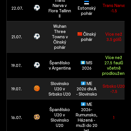
Trans
Narva v
Trans Narva
22.07.
Estonský
Flora Tallinn
-1.5
pohár
II
Wuhan
Three
Čínský
Více než
21.07.
Towns v
pohár
3.5 gólů
Čínský
pohár
Více než
Španělsko
MS
27.5 faulů
19.07.
v Argentina
2026
včetně
prodloužení
Slovinsko
ME
Srbsko U20
19.07.
U20 v
2026 div.A
-7.5
Srbsko U20
- Slovinsko
ME
Španělsko
2026-
U20 v
Rumunsko,
16.07.
1
Slovinsko
Házená -
U20
muži do 20
let