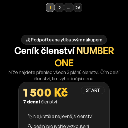
1
2
...
26
💰 Podpořte analytika svým nákupem
Ceník členství
NUMBER
ONE
Níže najdete přehled všech 3 plánů členství. Čím delší
členství, tím výhodnější cena.
1 500 Kč
START
7 denní
členství
🏷️ Nejkratší a nejlevnější členství
🔍 Ideální pro rychlé vyzkoušení