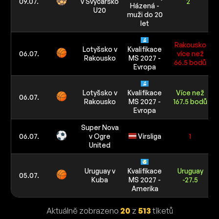
09.07.
v Švýcarsko
2
Házená -
U20
muži do 20
let
Rakousko
Lotyšsko v
Kvalifikace
06.07.
více než
Rakousko
MS 2027 -
66.5 bodů
Evropa
Lotyšsko v
Kvalifikace
Více než
06.07.
Rakousko
MS 2027 -
167.5 bodů
Evropa
Super Nova
06.07.
v Ogre
Virsliga
1
United
Uruguay v
Kvalifikace
Uruguay
05.07.
Kuba
MS 2027 -
-27.5
Amerika
Aktuálně zobrazeno
20
z
513
tiketů