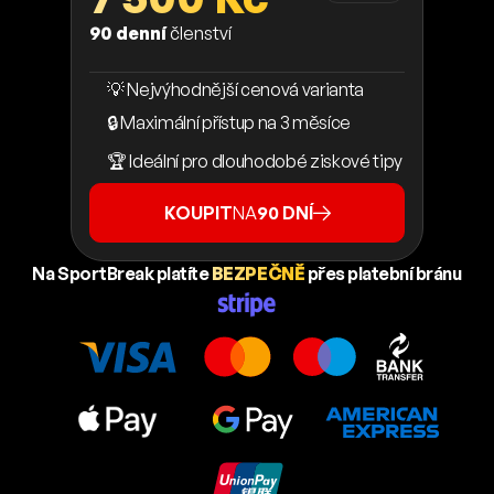
90 denní
členství
💡 Nejvýhodnější cenová varianta
🔒 Maximální přístup na 3 měsíce
🏆 Ideální pro dlouhodobé ziskové tipy
KOUPIT
NA
90 DNÍ
Na SportBreak platíte
BEZPEČNĚ
přes platební bránu