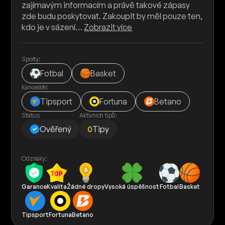
zajímavým informacím a právě takové zápasy
zde budu poskytovat. Zakoupit by měl pouze ten,
kdo je v sázení…
Zobrazit více
Sporty:
Fotbal
Basket
Kanceláře:
Tipsport
Fortuna
Betano
Status:
Aktivních tipů:
Ověřený
0
Tipy
Odznaky:
Garance
Kvalita
Žádné dropy
Vysoká úspěšnost
Fotbal
Basket
Tipsport
Fortuna
Betano