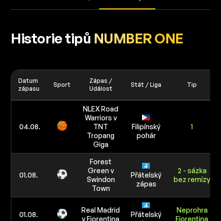
Historie tipů
NUMBER ONE
Datum
Zápas /
Sport
Stát / Liga
Tip
zápasu
Událost
NLEX Road
Warriors v
04.08.
TNT
Filipínský
1
Tropang
pohár
Giga
Forest
Green v
2 - sázka
01.08.
Přátelský
Swindon
bez remízy
zápas
Town
Real Madrid
Neprohra
01.08.
Přátelský
v Fiorentina
Fiorentina