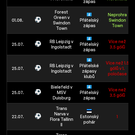
zápas
Forest
Neprohra
Green v
01.08.
Přátelský
Swindon
Swindon
zápas
Town
Town
RB Leipzig v
Více než
25.07.
Přátelský
Ingolstadt
3.5 gólů
zápas
Více než 1.5
RB Leipzig v
Přátelské
25.07.
gólů v 1.
Ingolstadt
zápasy
poločase
klubů
Bielefeld v
Více než
25.07.
MSV
Přátelský
3.5 gólů
Duisburg
zápas
Trans
Narva v
22.07.
Estonský
1
Flora Tallinn
pohár
II