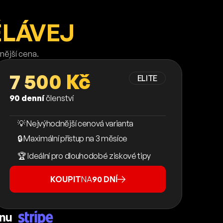
ĚLÁVEJ
nější cena.
7 500 Kč
ELITE
90 denní
členství
💡 Nejvýhodnější cenová varianta
🔒 Maximální přístup na 3 měsíce
🏆 Ideální pro dlouhodobé ziskové tipy
KOUPIT
NA
90 DNÍ
ánu