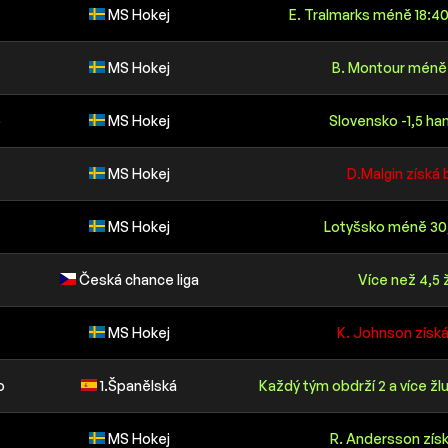
MS Hokej
E. Tralmarks méně 18:40
MS Hokej
B. Montour méně 
o
MS Hokej
Slovensko -1,5 ha
MS Hokej
D.Malgin získá
MS Hokej
Lotyšsko méně 30,
Česká chance liga
Více než 4,5 
MS Hokej
K. Johnson získ
o
1.Španělská
Každý tým obdrží 2 a více ž
MS Hokej
R. Andersson zís