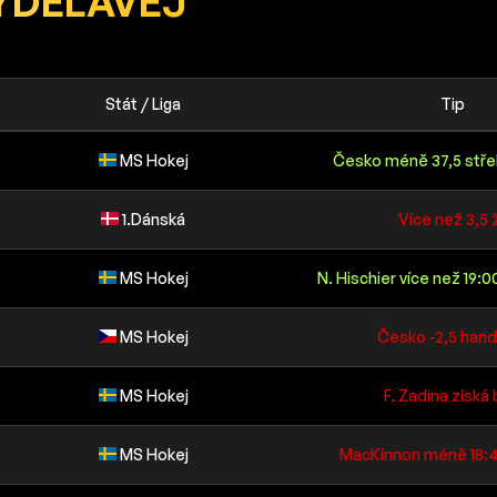
YDĚLÁVEJ
Stát / Liga
Tip
MS Hokej
Česko méně 37,5 střel
1.Dánská
Více než 3,5 
MS Hokej
N. Hischier více než 19:0
MS Hokej
Česko -2,5 hand
MS Hokej
F. Zadina získá
MS Hokej
MacKinnon méně 18:4