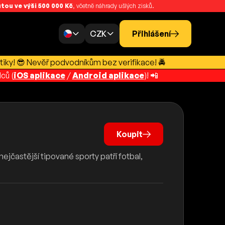
ou ve výši 500 000 Kč
, včetně náhrady ušlých zisků.
CZK
Přihlášení
tiky! 😎 Nevěř podvodníkům bez verifikace! 🚔
ců (
iOS aplikace
/
Android aplikace
)! 📲
Koupit
ejčastější tipované sporty patří fotbal,