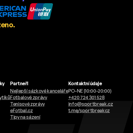
zeno.
nky
Partneři
Kontaktní údaje
Nejlepší sázkové kanceláře
PO-NE (10:00-20:00)
ytiků
Fotbalové zprávy
+420 724 301 528
Tenisové zprávy
info@sportbreak.cz
eFotbal.cz
t.me/sportbreakcz
Tipy na sázení