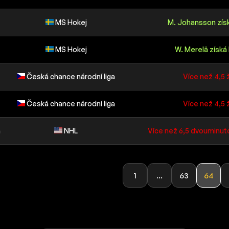
MS Hokej
M. Johansson zís
MS Hokej
W. Merelä získá
Česká chance národní liga
Více než 4,5 
Česká chance národní liga
Více než 4,5 
a
NHL
Více než 6,5 dvouminut
1
...
63
64