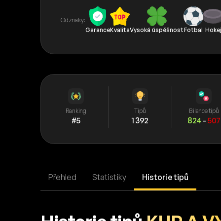
Odznaky:
Garance
Kvalita
Vysoká úspěšnost
Fotbal
Hoke
Ranking
Tipů
Bilance tipů
#5
1 392
824
-
507
Přehled
Statistiky
Historie tipů