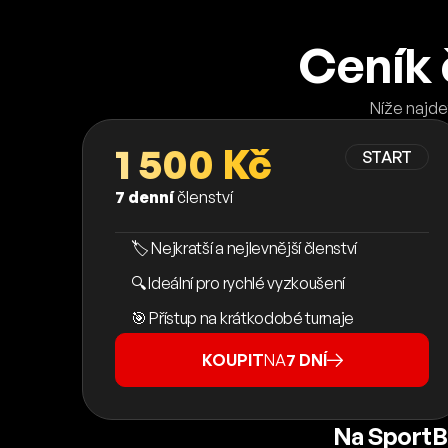
Ceník 
Níže najde
1 500 Kč
START
7 denní
členství
🏷️ Nejkratší a nejlevnější členství
🔍 Ideální pro rychlé vyzkoušení
🎯 Přístup na krátkodobé turnaje
KOUPIT
NA
7 DNÍ
Na SportB