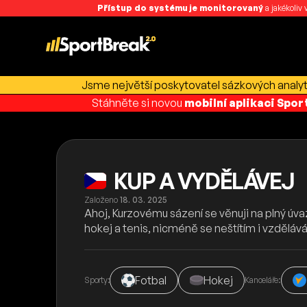
Přístup do systému je monitorovaný
a jakékoliv
Jsme největší poskytovatel sázkových analyti
Stáhněte si novou
mobilní aplikaci Spo
KUP A VYDĚLÁVEJ
Založeno
18. 03. 2025
Ahoj, Kurzovému sázení se věnuji na plný úvaz
hokej a tenis, nicméně se neštítím i vzdělává
Fotbal
Hokej
Sporty:
Kanceláře: