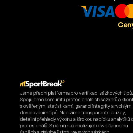
Ceny
Jsme přední platforma pro verifikaci sázkových tipů
Spojujeme komunitu profesionálních sázkařů a klien
s ověřenými statistikami, garancí integrity a rychlým
doručováním tipů. Nabízíme transparentní služby,
detailní přehledy výkonu a širokou nabídku analytiků 
profesionálů. S námi maximalizujete své šance na
úspěch a získáte jistotu ve svých sázkách.