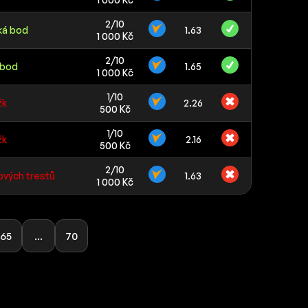
2/10
ká bod
1.63
1 000 Kč
2/10
 bod
1.65
1 000 Kč
1/10
žk
2.26
500 Kč
1/10
žk
2.16
500 Kč
2/10
ových trestů
1.63
1 000 Kč
65
...
70