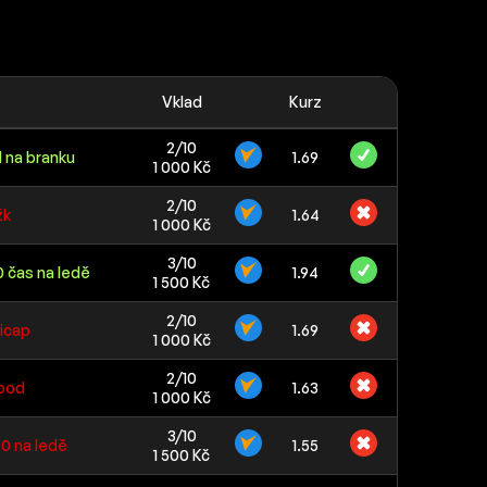
Vklad
Kurz
2/10
 na branku
1.69
1 000 Kč
2/10
žk
1.64
1 000 Kč
3/10
0 čas na ledě
1.94
1 500 Kč
2/10
icap
1.69
1 000 Kč
2/10
 bod
1.63
1 000 Kč
3/10
0 na ledě
1.55
1 500 Kč