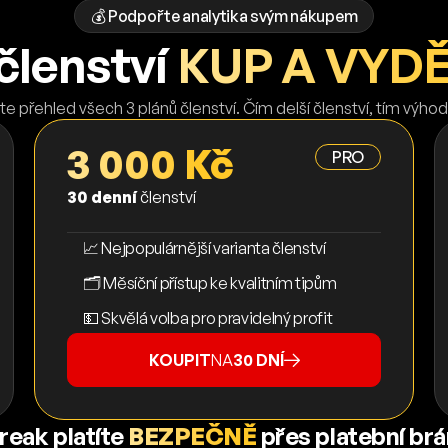
💰 Podpořte analytika svým nákupem
členství
KUP A VYD
te přehled všech 3 plánů členství. Čím delší členství, tím výhod
3 000 Kč
PRO
30 denní
členství
📈 Nejpopulárnější varianta členství
🗂️ Měsíční přístup ke kvalitním tipům
💵 Skvělá volba pro pravidelný profit
KOUPIT
NA
30 DNÍ
reak platíte
BEZPEČNĚ
přes platební br