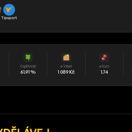
j
Tipsport
Úspěšnost
⌀ Vklad
⌀ Kurz
61.91 %
1 089 Kč
1.74