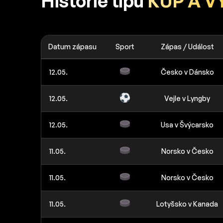
Historie tipů
KUP A V
Datum zápasu
Sport
Zápas / Událost
12.05.
Česko v Dánsko
12.05.
Vejle v Lyngby
12.05.
Usa v Švýcarsko
11.05.
Norsko v Česko
11.05.
Norsko v Česko
11.05.
Lotyšsko v Kanada