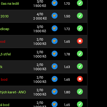
3/10
 čas na ledě
1.70
1 500 Kč
4/10
20:10
1.50
2 000 Kč
3/10
ndicap
1.72
1 500 Kč
2/10
 bod
1.65
1 000 Kč
2/10
5 střel
1.78
1 000 Kč
2/10
žk
1.63
1 000 Kč
2/10
á bod
1.65
1 000 Kč
2/10
lutých karet- ANO
1.80
1 000 Kč
2/10
ká bod
1.65
1 000 Kč