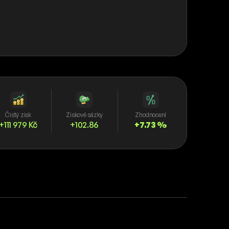
Čistý zisk
Ziskové sázky
Zhodnocení
+111 979 Kč
+102.86
+7.73 %