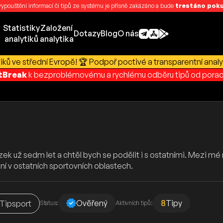
 vypouštění informací či tipů ze systému je přísně zakázáno a bude
trestáno pokut
Statistiky
Založení
Dotazy
Blog
O nás
analytiků
analytika
ků ve střední Evropě! 🏆 Podpoř poctivé a transparentní analy
rtBreak
k bezproblémovému a rychlému odběru tipů od porad
ek už sedm let a chtěl bych se podělit i s ostatními. Mezi mé n
ní v ostatních sportovních oblastech.
Ověřený
8
Tipy
Tipsport
Status:
Aktivních tipů: