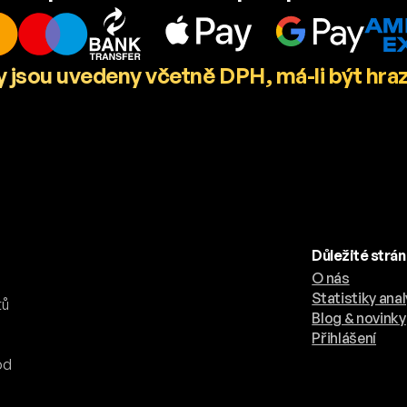
 jsou uvedeny včetně DPH, má-li být hra
Důležité strá
O nás
.
Statistiky anal
tů
Blog & novinky
Přihlášení
od