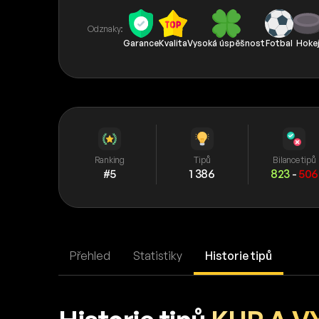
Odznaky:
Garance
Kvalita
Vysoká úspěšnost
Fotbal
Hoke
Ranking
Tipů
Bilance tipů
#5
1 386
823
-
506
Přehled
Statistiky
Historie tipů