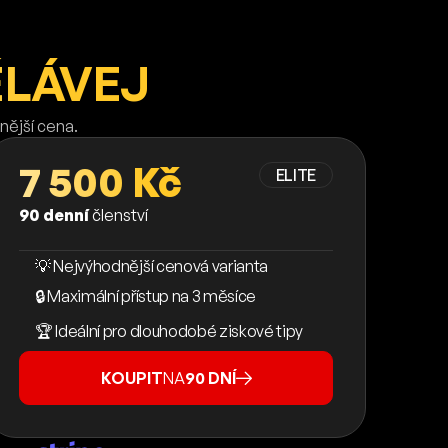
ĚLÁVEJ
nější cena.
7 500 Kč
ELITE
90 denní
členství
💡 Nejvýhodnější cenová varianta
🔒 Maximální přístup na 3 měsíce
🏆 Ideální pro dlouhodobé ziskové tipy
KOUPIT
NA
90 DNÍ