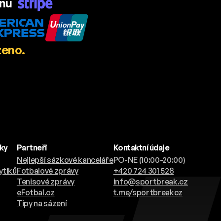
ánu
zeno.
nky
Partneři
Kontaktní údaje
Nejlepší sázkové kanceláře
PO-NE (10:00-20:00)
ytiků
Fotbalové zprávy
+420 724 301 528
Tenisové zprávy
info@sportbreak.cz
eFotbal.cz
t.me/sportbreakcz
Tipy na sázení