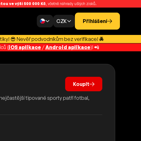
ou ve výši 500 000 Kč
, včetně náhrady ušlých zisků.
CZK
Přihlášení
tiky! 😎 Nevěř podvodníkům bez verifikace! 🚔
ců (
iOS aplikace
/
Android aplikace
)! 📲
Koupit
ejčastější tipované sporty patří fotbal,