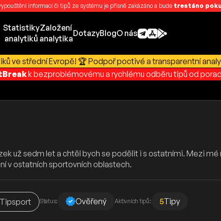
 vypouštění informací či tipů ze systému je přísně zakázáno a bude
trestáno pokut
Statistiky
Založení
Dotazy
Blog
O nás
analytiků
analytika
ků ve střední Evropě! 🏆 Podpoř poctivé a transparentní analy
rtBreak
k bezproblémovému a rychlému odběru tipů od porad
ek už sedm let a chtěl bych se podělit i s ostatními. Mezi mé n
ní v ostatních sportovních oblastech.
Ověřený
5
Tipy
Tipsport
Status:
Aktivních tipů: