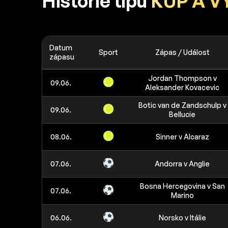
Historie tipů
KUP A V
Datum
Sport
Zápas / Událost
zápasu
Jordan Thompson v
09.06.
Aleksander Kovacevic
Botic van de Zandschulp v
09.06.
Bellucie
08.06.
Sinner v Alcaraz
07.06.
Andorra v Anglie
Bosna Hercegovina v San
07.06.
Marino
06.06.
Norsko v Itálie