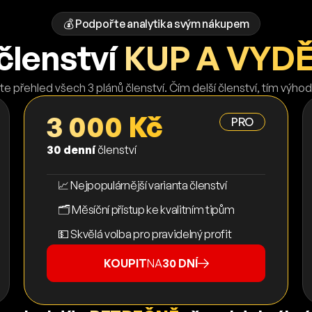
💰 Podpořte analytika svým nákupem
členství
KUP A VYD
te přehled všech 3 plánů členství. Čím delší členství, tím výhod
3 000 Kč
PRO
30 denní
členství
📈 Nejpopulárnější varianta členství
🗂️ Měsíční přístup ke kvalitním tipům
💵 Skvělá volba pro pravidelný profit
KOUPIT
NA
30 DNÍ