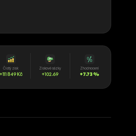
Čistý zisk
Ziskové sázky
Zhodnocení
+111 849 Kč
+102.69
+7.73 %