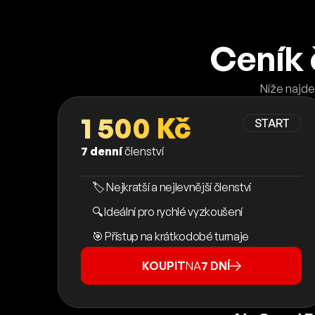
Ceník 
Níže najde
1 500 Kč
START
7 denní
členství
🏷️ Nejkratší a nejlevnější členství
🔍 Ideální pro rychlé vyzkoušení
🎯 Přístup na krátkodobé turnaje
KOUPIT
NA
7 DNÍ