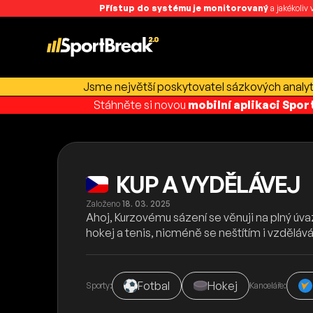
Přístup do systému je monitorovaný
a jakékoliv
Jsme největší poskytovatel sázkových analyti
Stáhněte si novou
mobilní aplikaci Spo
KUP A VYDĚLÁVEJ
Založeno
18. 03. 2025
Ahoj, Kurzovému sázení se věnuji na plný úvaz
hokej a tenis, nicméně se neštítím i vzdělává
Fotbal
Hokej
Sporty:
Kanceláře: