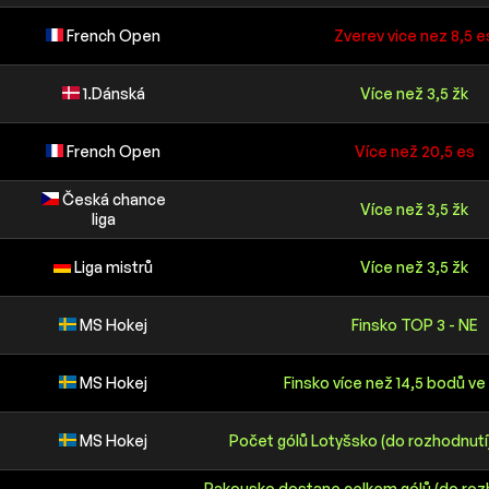
French Open
Zverev vice nez 8,5 e
1.Dánská
Více než 3,5 žk
French Open
Více než 20,5 es
Česká chance
Více než 3,5 žk
liga
Liga mistrů
Více než 3,5 žk
MS Hokej
Finsko TOP 3 - NE
MS Hokej
Finsko více než 14,5 bodů ve
MS Hokej
Počet gólů Lotyšsko (do rozhodnutí)
Rakousko dostane celkem gólů (do roz