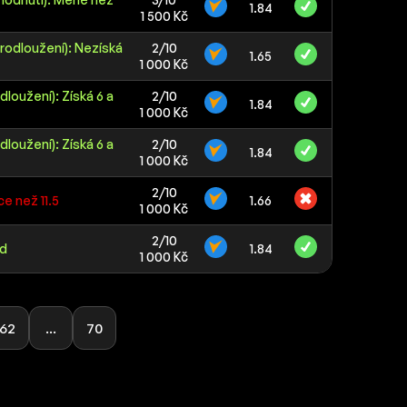
1.84
1 500 Kč
rodloužení): Nezíská
2/10
1.65
1 000 Kč
loužení): Získá 6 a
2/10
1.84
1 000 Kč
loužení): Získá 6 a
2/10
1.84
1 000 Kč
2/10
e než 11.5
1.66
1 000 Kč
2/10
od
1.84
1 000 Kč
62
...
70