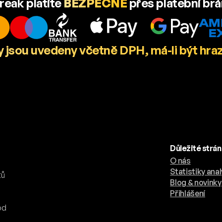
reak platíte
BEZPEČNĚ
přes platební br
 jsou uvedeny včetně DPH, má-li být hra
Důležité strá
O nás
.
Statistiky anal
tů
Blog & novinky
Přihlášení
od