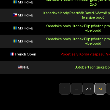
MS Hokej
26.5
Kanadské body Pastrňák David (včetně p
MS Hokej
16 a více bodů
Kanadské body Hronek Filip (včetně prod
MS Hokej
více bodů
Kanadské body Hronek Filip (včetně prod
MS Hokej
více bodů
French Open
Počet es S.Korda v zápasu: Víc
NHL
J.Robertson získá b
1
...
60
61