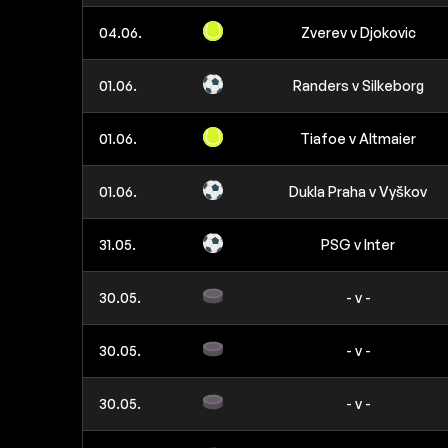
04.06.
Zverev v Djokovic
01.06.
Randers v Silkeborg
01.06.
Tiafoe v Altmaier
01.06.
Dukla Praha v Vyškov
31.05.
PSG v Inter
30.05.
- v -
30.05.
- v -
30.05.
- v -