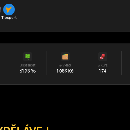
j
Tipsport
Úspěšnost
⌀ Vklad
⌀ Kurz
61.93 %
1 089 Kč
1.74