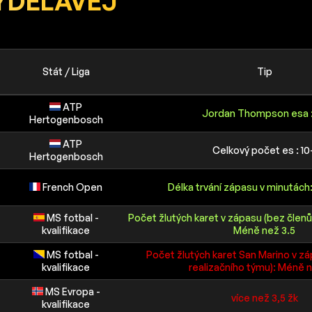
YDĚLÁVEJ
Stát / Liga
Tip
ATP
Jordan Thompson esa :
Hertogenbosch
ATP
Celkový počet es : 10
Hertogenbosch
French Open
Délka trvání zápasu v minutách:
MS fotbal -
Počet žlutých karet v zápasu (bez členů
kvalifikace
Méně než 3.5
MS fotbal -
Počet žlutých karet San Marino v zá
kvalifikace
realizačního týmu): Méně n
MS Evropa -
více než 3,5 žk
kvalifikace