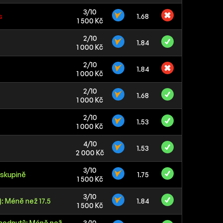
3/10
s
1.68
1 500 Kč
2/10
1.84
1 000 Kč
2/10
1.84
1 000 Kč
2/10
1.68
1 000 Kč
2/10
1.53
1 000 Kč
4/10
1.53
2 000 Kč
3/10
 skupině
1.75
1 500 Kč
3/10
: Méně než 17.5
1.84
1 500 Kč
hodnutí): Méně než
3/10