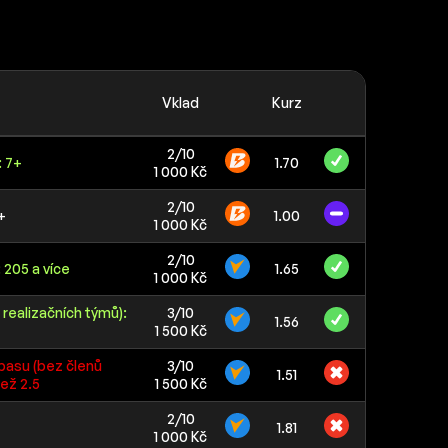
Vklad
Kurz
2/10
 7+
1.70
1 000 Kč
2/10
+
1.00
1 000 Kč
2/10
 205 a více
1.65
1 000 Kč
 realizačních týmů):
3/10
1.56
1 500 Kč
pasu (bez členů
3/10
1.51
ež 2.5
1 500 Kč
2/10
1.81
1 000 Kč