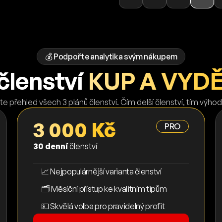
💰 Podpořte analytika svým nákupem
členství
KUP A VYD
te přehled všech 3 plánů členství. Čím delší členství, tím výhod
3 000 Kč
PRO
30 denní
členství
📈 Nejpopulárnější varianta členství
🗂️ Měsíční přístup ke kvalitním tipům
💵 Skvělá volba pro pravidelný profit