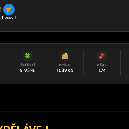
j
Tipsport
Úspěšnost
⌀ Vklad
⌀ Kurz
61.93 %
1 089 Kč
1.74