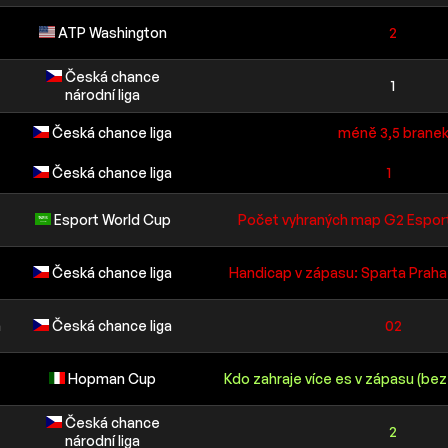
ATP Washington
2
Česká chance
1
národní liga
Česká chance liga
méně 3,5 brane
Česká chance liga
1
Esport World Cup
Počet vyhraných map G2 Esport
Česká chance liga
Handicap v zápasu: Sparta Praha -
a
Česká chance liga
02
Hopman Cup
Kdo zahraje více es v zápasu (bez 
Česká chance
2
národní liga