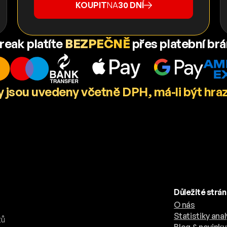
KOUPIT
NA
30 DNÍ
reak platíte
BEZPEČNĚ
přes platební br
 jsou uvedeny včetně DPH, má-li být hra
Důležité strá
O nás
.
Statistiky anal
tů