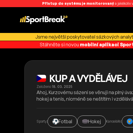
Přístup do systému je monitorovaný
a jakékoliv
Jsme největší poskytovatel sázkových analyti
Stáhněte si novou
mobilní aplikaci Spo
KUP A VYDĚLÁVEJ
Založeno
18. 03. 2025
Ahoj, Kurzovému sázení se věnuji na plný úvaz
hokej a tenis, nicméně se neštítím i vzdělává
Fotbal
Hokej
Sporty:
Kanceláře: