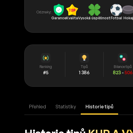
Odznaky:
Garance
Kvalita
Vysoká úspěšnost
Fotbal
Hoke
Ranking
Tipů
Bilance tipů
#5
1 386
823
-
506
Přehled
Statistiky
Historie tipů