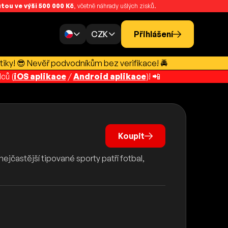
ou ve výši 500 000 Kč
, včetně náhrady ušlých zisků.
CZK
Přihlášení
tiky! 😎 Nevěř podvodníkům bez verifikace! 🚔
ců (
iOS aplikace
/
Android aplikace
)! 📲
Koupit
ejčastější tipované sporty patří fotbal,