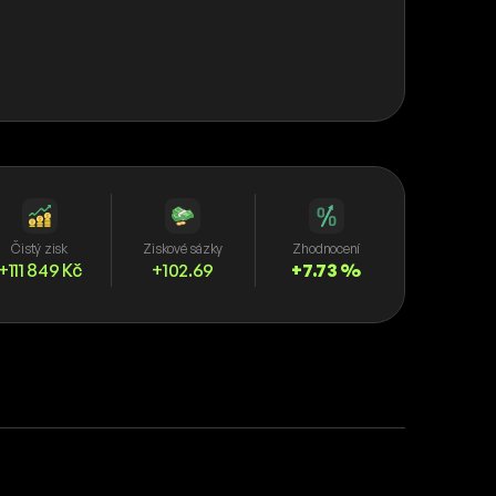
Čistý zisk
Ziskové sázky
Zhodnocení
+111 849 Kč
+102.69
+7.73 %