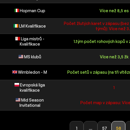
Hopman Cup
Více než 8,5 es
Počet žlutých karet v zápasu (bez 
LM Kvalifikace
týmů): Více než 3
Liga mistrů -
1.tým počet rohových kopů v 
Kvalifikace
MS klubů
Více než 3,5 žk
Wimbledon - M
Počet setů v zápasu (na tři vítěz
Evropská liga
1
kvalifikace
Mid Season
Počet map v zápasu: Více
Invitational
1
...
57
58