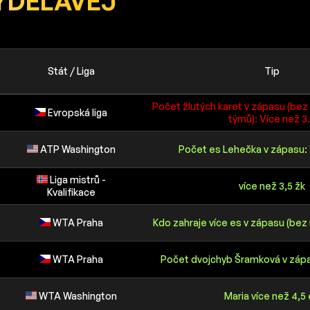
YDĚLÁVEJ
Stát / Liga
Tip
Počet žlutých karet v zápasu (bez 
Evropská liga
týmů): Více než 3
ATP Washington
Počet es Lehečka v zápasu: 
Liga mistrů -
více než 3,5 žk
Kvalifikace
WTA Praha
Kdo zahraje více es v zápasu (bez 
WTA Praha
Počet dvojchyb Šramková v zápa
WTA Washington
Maria více než 4,5