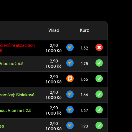
Vklad
Kurz
členů realizačních
2/10
1.52
.5
1 000 Kč
2/10
Více než 6.5
1.75
1 000 Kč
2/10
1.65
1 000 Kč
2/10
remízy): Siniaková
1.66
1 000 Kč
2/10
su: Více než 2.5
1.67
1 000 Kč
2/10
 es
1.93
1 000 Kč