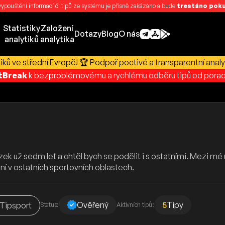
 vypouštění informací či tipů ze systému je přísně zakázáno a bude
trestáno pokut
Statistiky
Založení
Dotazy
Blog
O nás
analytiků
analytika
ků ve střední Evropě! 🏆 Podpoř poctivé a transparentní analy
rtBreak
k bezproblémovému a rychlému odběru tipů od porad
ek už sedm let a chtěl bych se podělit i s ostatními. Mezi mé n
ní v ostatních sportovních oblastech.
Ověřený
5
Tipy
Tipsport
Status:
Aktivních tipů: