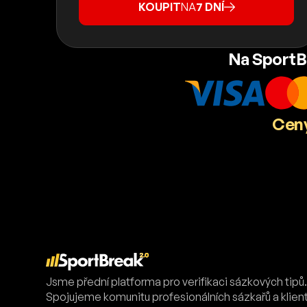
KOUPIT
NA
7 DNÍ
Na SportB
Ceny
Jsme přední platforma pro verifikaci sázkových tipů
Spojujeme komunitu profesionálních sázkařů a klien