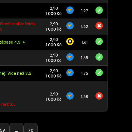
2/10
1.97
1 000 Kč
členů realizačních
2/10
1.62
.5
1 000 Kč
2/10
zápasu 4.5: +
1.61
1 000 Kč
2/10
1.65
1 000 Kč
2/10
né): Více než 3.5
1.75
1 000 Kč
2/10
1.68
1 000 Kč
 než 3.5
59
...
70