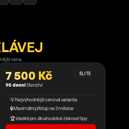
ĚLÁVEJ
nější cena.
7 500 Kč
ELITE
90 denní
členství
💡 Nejvýhodnější cenová varianta
🔒 Maximální přístup na 3 měsíce
🏆 Ideální pro dlouhodobé ziskové tipy