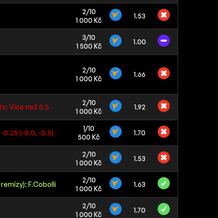
2/10
1.53
1 000 Kč
3/10
1.00
1 500 Kč
k
2/10
1.66
1 000 Kč
2/10
s: Více než 0.5
1.92
1 000 Kč
1/10
0.25 (-0.0, -0.5)
1.70
500 Kč
2/10
1.53
1 000 Kč
2/10
remízy): F.Cobolli
1.63
1 000 Kč
2/10
1.70
1 000 Kč