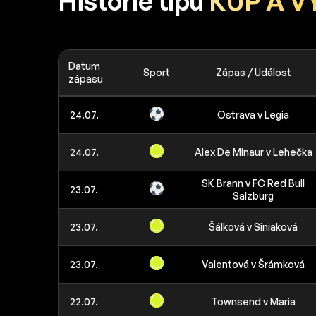
Historie tipů
KUP A V
Datum
Sport
Zápas / Událost
zápasu
24.07.
Ostrava v Legia
24.07.
Alex De Minaur v Lehečka
SK Brann v FC Red Bull
23.07.
Salzburg
23.07.
Šálková v Siniaková
23.07.
Valentová v Šrámková
22.07.
Townsend v Maria