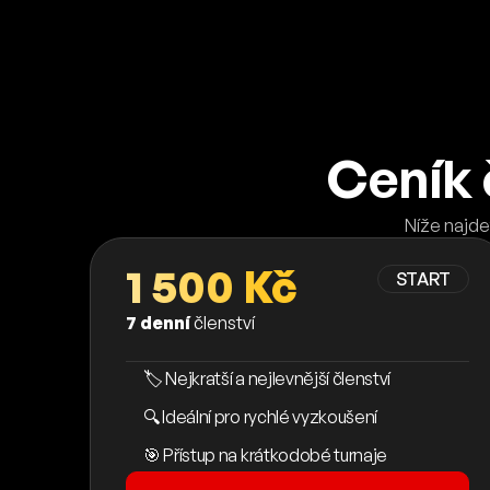
Ceník 
Níže najde
1 500 Kč
START
7 denní
členství
🏷️ Nejkratší a nejlevnější členství
🔍 Ideální pro rychlé vyzkoušení
🎯 Přístup na krátkodobé turnaje