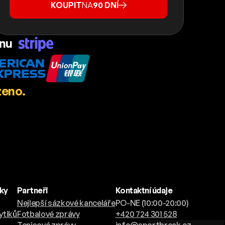
KOUPIT
NA
90 DNÍ
ánu
zeno.
nky
Partneři
Kontaktní údaje
Nejlepší sázkové kanceláře
PO-NE (10:00-20:00)
ytiků
Fotbalové zprávy
+420 724 301 528