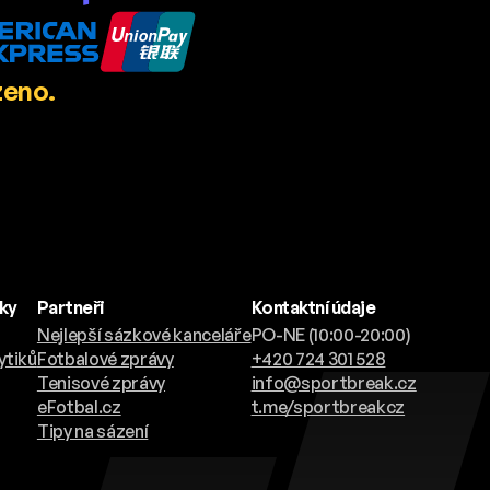
zeno.
nky
Partneři
Kontaktní údaje
Nejlepší sázkové kanceláře
PO-NE (10:00-20:00)
ytiků
Fotbalové zprávy
+420 724 301 528
Tenisové zprávy
info@sportbreak.cz
eFotbal.cz
t.me/sportbreakcz
Tipy na sázení