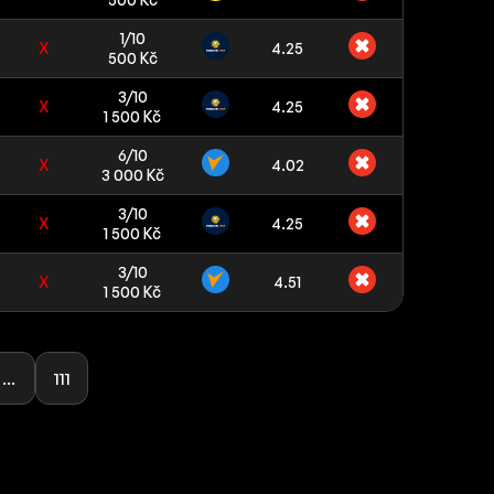
1/10
X
4.25
500 Kč
3/10
X
4.25
1 500 Kč
6/10
X
4.02
3 000 Kč
3/10
X
4.25
1 500 Kč
3/10
X
4.51
1 500 Kč
...
111