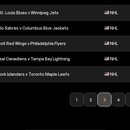
St. Louis Blues v Winnipeg Jets
NHL
lo Sabres v Columbus Blue Jackets
NHL
oit Red Wings v Philadelphia Flyers
NHL
al Canadiens v Tampa Bay Lightning
NHL
ork Islanders v Toronto Maple Leafs
NHL
1
2
3
4