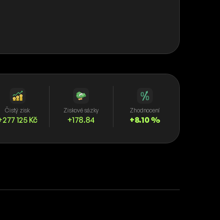
Čistý zisk
Ziskové sázky
Zhodnocení
+277 125 Kč
+178.84
+8.10 %