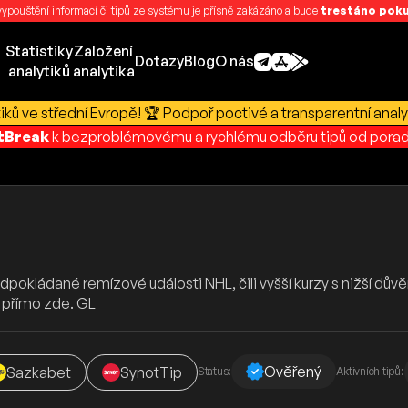
 vypouštění informací či tipů ze systému je přísně zakázáno a bude
trestáno pokut
Statistiky
Založení
Dotazy
Blog
O nás
analytiků
analytika
ků ve střední Evropě! 🏆 Podpoř poctivé a transparentní analy
rtBreak
k bezproblémovému a rychlému odběru tipů od porad
pokládané remízové události NHL, čili vyšší kurzy s nižší dův
 přímo zde. GL
Ověřený
Sazkabet
SynotTip
Status:
Aktivních tipů: