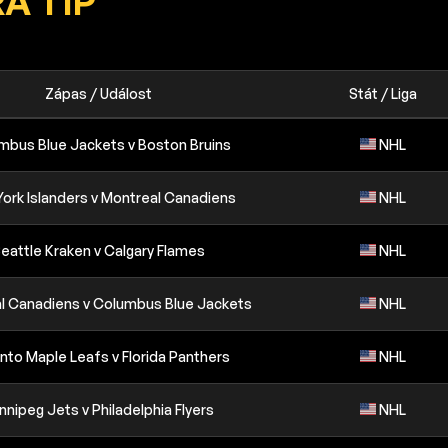
A TIP
Zápas / Událost
Stát / Liga
mbus Blue Jackets v Boston Bruins
NHL
ork Islanders v Montreal Canadiens
NHL
eattle Kraken v Calgary Flames
NHL
l Canadiens v Columbus Blue Jackets
NHL
nto Maple Leafs v Florida Panthers
NHL
nnipeg Jets v Philadelphia Flyers
NHL