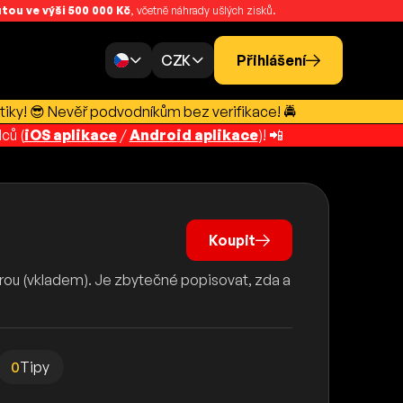
ou ve výši 500 000 Kč
, včetně náhrady ušlých zisků.
CZK
Přihlášení
tiky! 😎 Nevěř podvodníkům bez verifikace! 🚔
ců (
iOS aplikace
/
Android aplikace
)! 📲
Koupit
ěrou (vkladem). Je zbytečné popisovat, zda a
0
Tipy