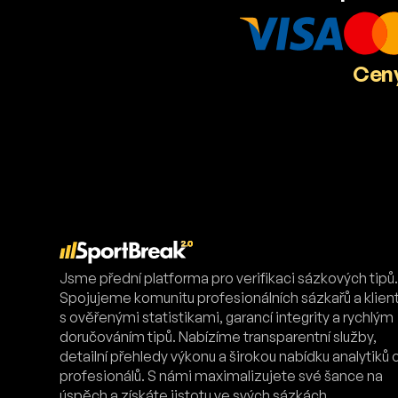
Ceny
Jsme přední platforma pro verifikaci sázkových tipů
Spojujeme komunitu profesionálních sázkařů a klien
s ověřenými statistikami, garancí integrity a rychlým
doručováním tipů. Nabízíme transparentní služby,
detailní přehledy výkonu a širokou nabídku analytiků 
profesionálů. S námi maximalizujete své šance na
úspěch a získáte jistotu ve svých sázkách.