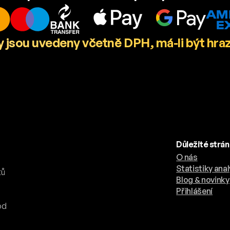
 jsou uvedeny včetně DPH, má-li být hra
Důležité strá
O nás
.
Statistiky anal
tů
Blog & novinky
Přihlášení
od