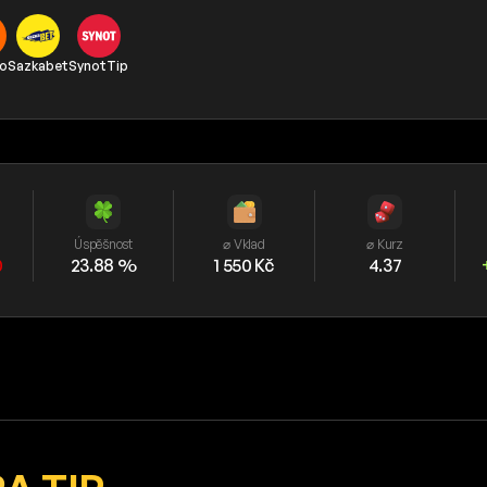
o
Sazkabet
SynotTip
Úspěšnost
⌀ Vklad
⌀ Kurz
0
23.88 %
1 550 Kč
4.37