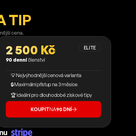
 TIP
nější cena.
2 500 Kč
ELITE
90 denní
členství
💡 Nejvýhodnější cenová varianta
🔒 Maximální přístup na 3 měsíce
🏆 Ideální pro dlouhodobé ziskové tipy
KOUPIT
NA
90 DNÍ
ánu