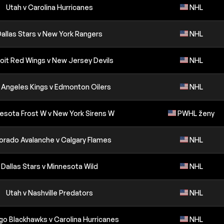
Utah v Carolina Hurricanes
NHL
allas Stars v New York Rangers
NHL
oit Red Wings v New Jersey Devils
NHL
 Angeles Kings v Edmonton Oilers
NHL
esota Frost W v New York Sirens W
PWHL ženy
orado Avalanche v Calgary Flames
NHL
Dallas Stars v Minnesota Wild
NHL
Utah v Nashville Predators
NHL
go Blackhawks v Carolina Hurricanes
NHL