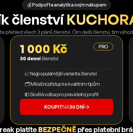
💰 Podpořte analytika svým nákupem
k členství
KUCHORA
te přehled všech 3 plánů členství. Čím delší členství, tím výhod
1 000 Kč
PRO
30 denní
členství
📈 Nejpopulárnější varianta členství
🗂️ Měsíční přístup ke kvalitním tipům
💵 Skvělá volba pro pravidelný profit
KOUPIT
NA
30 DNÍ
reak platíte
BEZPEČNĚ
přes platební br