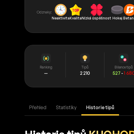
Odznaky:
Neaktivita
Kvalita
Nízká úspěšnost
Hokej
Betan
Ranking
Tipů
Bilance tipů
—
2 210
527
-
1 68
Přehled
Statistiky
Historie tipů