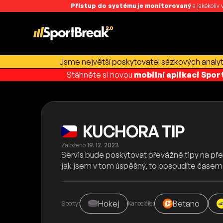
Přístup do systému je monitorovaný
a jakékoliv
Jsme největší poskytovatel sázkových analyti
Stáhněte si novou
mobilní aplikaci Spo
KUCHORA TIP
Založeno
19. 12. 2023
Servis bude poskytovat převážně tipy na před
jak jsem v tom úspěšný, to posoudíte časem
Hokej
Betano
Sporty:
Kanceláře: