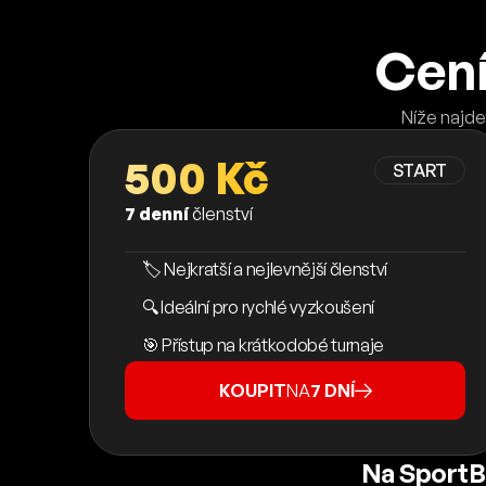
Cení
Níže najde
500 Kč
START
7 denní
členství
🏷️ Nejkratší a nejlevnější členství
🔍 Ideální pro rychlé vyzkoušení
🎯 Přístup na krátkodobé turnaje
KOUPIT
NA
7 DNÍ
Na SportB