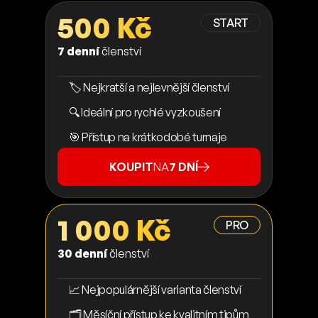
500 Kč
START
7 denní
členství
🏷️ Nejkratší a nejlevnější členství
🔍 Ideální pro rychlé vyzkoušení
🎯 Přístup na krátkodobé turnaje
KOUPIT
NA
7 DNÍ
1 000 Kč
PRO
30 denní
členství
📈 Nejpopulárnější varianta členství
🗂️ Měsíční přístup ke kvalitním tipům