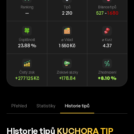
Ranking
Tipů
Bilance tipů
—
2 210
527
-
1 680
Úspěšnost
⌀ Vklad
⌀ Kurz
23.88 %
1 550 Kč
4.37
Čistý zisk
Ziskové sázky
Zhodnocení
+277 125 Kč
+178.84
+8.10 %
Přehled
Statistiky
Historie tipů
Historie tipů
KUCHORA TIP