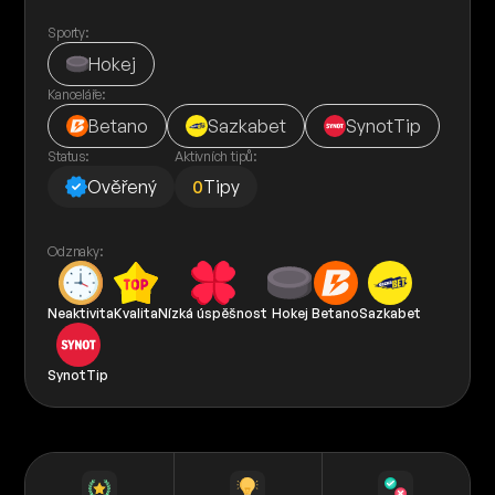
Sporty:
Hokej
Kanceláře:
Betano
Sazkabet
SynotTip
Status:
Aktivních tipů:
Ověřený
0
Tipy
Odznaky:
Neaktivita
Kvalita
Nízká úspěšnost
Hokej
Betano
Sazkabet
SynotTip