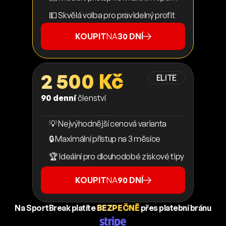
💵 Skvělá volba pro pravidelný profit
KOUPIT
NA
30 DNÍ
2 500 Kč
ELITE
90 denní
členství
💡 Nejvýhodnější cenová varianta
🔒 Maximální přístup na 3 měsíce
🏆 Ideální pro dlouhodobé ziskové tipy
KOUPIT
NA
90 DNÍ
Na SportBreak platíte
BEZPEČNĚ
přes platební bránu