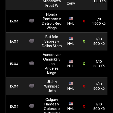
Minnesota
1 000 Kč
ženy
Frost W
Florida
Panthers v
3/10
16.04.
X
Detroit Red
NHL
1 500 Kč
Wings
Buffalo
1/10
16.04.
Sabres v
X
NHL
500 Kč
Dallas Stars
Vancouver
Canucks v
1/10
15.04.
Los
X
NHL
500 Kč
Angeles
Kings
Utah v
1/10
15.04.
Winnipeg
X
NHL
500 Kč
Jets
Calgary
Flames v
1/10
15.04.
X
Colorado
NHL
500 Kč