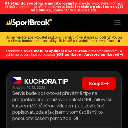
Přístup do systému je monitorovaný
a jakékoliv vypouštění informací
či tipů ze systému je přísně zakázáno a bude
trestáno pokutou ve výši
500 000 Kč
, včetně náhrady ušlých zisků.
Jsme největší poskytovatel sázkových analytiků ve střední Evropě! 🏆 Podpoř
poctivé a transparentní analytiky! 😎 Nevěř podvodníkům bez verifikace! 🚔
Stáhněte si novou
mobilní aplikaci SportBreak
k bezproblémovému a
rychlému odběru tipů od poradců (
iOS aplikace
/
Android aplikace
)! 📲
KUCHORA TIP
Koupit
Založeno
19. 12. 2023
Servis bude poskytovat převážně tipy na
předpokládané remízové události NHL, čili vyšší
kurzy s nižší důvěrou (vkladem). Je zbytečné
popisovat, zda a jak jsem v tom úspěšný, to
posoudíte časem přímo zde. GL