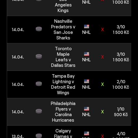
NHL
1 000 Kč
Angeles
Kings
Nashville
Predators v
3/10
14.04.
X
San Jose
NHL
1 500 Kč
Sharks
Toronto
Maple
3/10
14.04.
X
Leafs v
NHL
1 500 Kč
Dallas Stars
Tampa Bay
Lightning v
2/10
14.04.
X
Detroit Red
NHL
1 000 Kč
Wings
Philadelphia
Flyers v
1/10
14.04.
X
Carolina
NHL
500 Kč
Hurricanes
Calgary
4/10
13.04.
Flames v
X