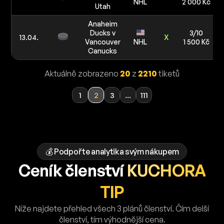
NHL
2 000 Kč
Utah
Anaheim
Ducks v
3/10
13.04.
X
Vancouver
NHL
1 500 Kč
Canucks
Aktuálně zobrazeno
20
z
2210
tiketů
1
2
3
...
111
💰 Podpořte analytika svým nákupem
Ceník členství
KUCHORA
TIP
Níže najdete přehled všech 3 plánů členství. Čím delší
členství, tím výhodnější cena.