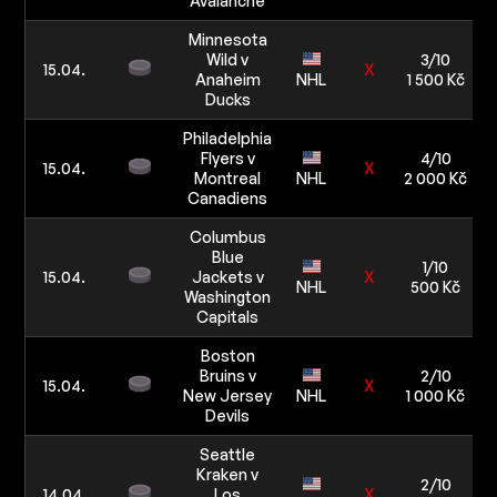
Avalanche
Minnesota
Wild v
3/10
15.04.
X
Anaheim
NHL
1 500 Kč
Ducks
Philadelphia
Flyers v
4/10
15.04.
X
Montreal
NHL
2 000 Kč
Canadiens
Columbus
Blue
1/10
15.04.
Jackets v
X
NHL
500 Kč
Washington
Capitals
Boston
Bruins v
2/10
15.04.
X
New Jersey
NHL
1 000 Kč
Devils
Seattle
Kraken v
2/10
14.04.
Los
X