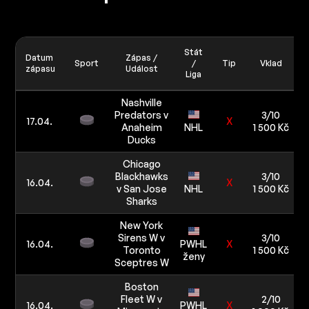
Stát
Datum
Zápas /
Sport
/
Tip
Vklad
zápasu
Událost
Liga
Nashville
Predators v
3/10
17.04.
X
Anaheim
NHL
1 500 Kč
Ducks
Chicago
Blackhawks
3/10
16.04.
X
v San Jose
NHL
1 500 Kč
Sharks
New York
Sirens W v
3/10
16.04.
PWHL
X
Toronto
1 500 Kč
ženy
Sceptres W
Boston
Fleet W v
2/10
16.04.
PWHL
X