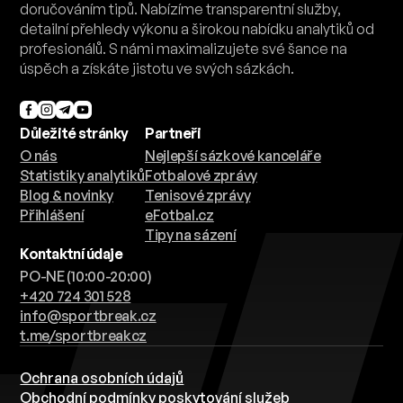
doručováním tipů. Nabízíme transparentní služby,
detailní přehledy výkonu a širokou nabídku analytiků od
profesionálů. S námi maximalizujete své šance na
úspěch a získáte jistotu ve svých sázkách.
Důležité stránky
Partneři
O nás
Nejlepší sázkové kanceláře
Statistiky analytiků
Fotbalové zprávy
Blog & novinky
Tenisové zprávy
Přihlášení
eFotbal.cz
Tipy na sázení
Kontaktní údaje
PO-NE (10:00-20:00)
+420 724 301 528
info@sportbreak.cz
t.me/sportbreakcz
Ochrana osobních údajů
Obchodní podmínky poskytování služeb