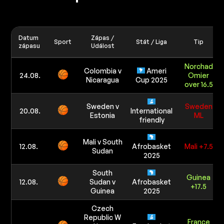
Datum
Zápas /
Sport
Stát / Liga
Tip
zápasu
Událost
Norchad
Colombia v
Ameri
24.08.
Omier
Nicaragua
Cup 2025
over 16.5
Sweden v
Sweden
20.08.
International
Estonia
ML
friendly
Mali v South
12.08.
Afrobasket
Mali +7.5
Sudan
2025
South
Guinea
12.08.
Sudan v
Afrobasket
+17.5
Guinea
2025
Czech
Republic W
France