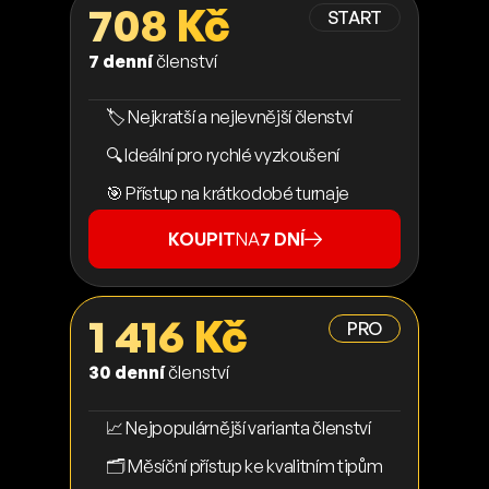
708 Kč
START
7 denní
členství
🏷️ Nejkratší a nejlevnější členství
🔍 Ideální pro rychlé vyzkoušení
🎯 Přístup na krátkodobé turnaje
KOUPIT
NA
7 DNÍ
1 416 Kč
PRO
30 denní
členství
📈 Nejpopulárnější varianta členství
🗂️ Měsíční přístup ke kvalitním tipům