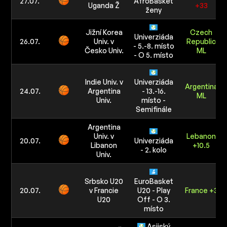
27.07.
AfroBasket
Uganda Ž
+33
ženy
Jižní Korea
Czech
Univerziáda
26.07.
Univ. v
Republic
- 5.-8. místo
Česko Univ.
ML
- O 5. místo
Indie Univ. v
Univerziáda
Argentina
24.07.
Argentina
- 13.-16.
ML
Univ.
místo -
Semifinále
Argentina
Univ. v
Lebanon
20.07.
Univerziáda
Libanon
+10.5
- 2. kolo
Univ.
Srbsko U20
EuroBasket
20.07.
v Francie
U20 - Play
France +3
U20
Off - O 3.
místo
Asijský