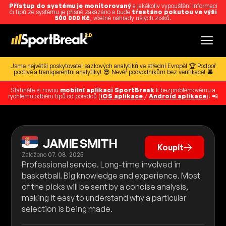
Přístup do systému je monitorovaný
a jakékoliv vypouštění informací
či tipů ze systému je přísně zakázáno a bude
trestáno pokutou ve výši
500 000 Kč
, včetně náhrady ušlých zisků.
Jsme největší poskytovatel sázkových analytiků ve střední Evropě! 🏆 Podpoř
poctivé a transparentní analytiky! 😎 Nevěř podvodníkům bez verifikace! 🚔
Stáhněte si novou
mobilní aplikaci SportBreak
k bezproblémovému a
rychlému odběru tipů od poradců (
iOS aplikace
/
Android aplikace
)! 📲
JAMIE SMITH
Koupit
Založeno
07. 08. 2025
Professional service. Long-time involved in
basketball. Big knowledge and experience. Most
of the picks will be sent by a concise analysis,
making it easy to understand why a particular
selection is being made.