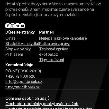
detailní přehledy výkonu a širokou nabídku analytiků od
profesionálů. S námi maximalizujete své šance na
úspěch a získáte jistotu ve svých sázkách.
Důležité stránky
Partneři
O nás
Nejlepší sázkové kanceláře
Statistiky analytiků
Fotbalové zprávy
Blog & novinky
Tenisové zprávy
Přihlášení
eFotbal.cz
Tipy na sázení
Kontaktní údaje
PO-NE (10:00-20:00)
+420 724 301 528
info@sportbreak.cz
t.me/sportbreakcz
Ochrana osobních údajů
Obchodní podmínky poskytování služeb