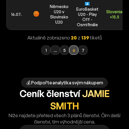
Německo
EuroBasket
U20 v
Slovenia
16.07.
U20 - Play
Slovinsko
+15.5
Off -
U20
Osmifinále
Aktuálně zobrazeno
20
z
139
tiketů
1
...
5
6
7
💰 Podpořte analytika svým nákupem
Ceník členství
JAMIE
SMITH
Níže najdete přehled všech 3 plánů členství. Čím delší
členství, tím výhodnější cena.