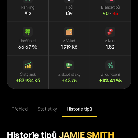
Ranking
Tipů
Bilance tipů
#12
139
90
-
45
Úspěšnost
⌀ Vklad
⌀ Kurz
66.67 %
1 919 Kč
1.82
Čistý zisk
Ziskové sázky
Zhodnocení
+83 934 Kč
+43.75
+32.41 %
Přehled
Statistiky
Historie tipů
Historie tipů
JAMIE SMITH