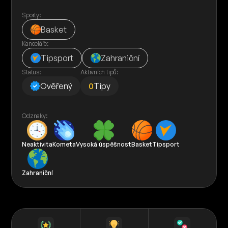
Sporty:
Basket
Kanceláře:
Tipsport
Zahraniční
Status:
Aktivních tipů:
Ověřený
0
Tipy
Odznaky:
Neaktivita
Kometa
Vysoká úspěšnost
Basket
Tipsport
Zahraniční