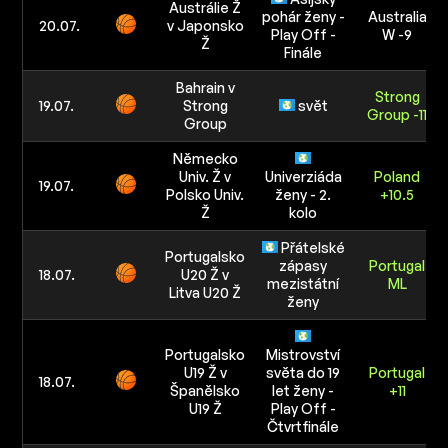
Austrálie Ž
pohár ženy -
Australia
20.07.
v Japonsko
Play Off -
W -9
Ž
Finále
Bahrain v
Strong
19.07.
Strong
svět
Group -11
Group
Německo
Univ. Ž v
Univerziáda
Poland
19.07.
Polsko Univ.
ženy - 2.
+10.5
Ž
kolo
Přátelské
Portugalsko
zápasy
Portugal
18.07.
U20 Ž v
mezistátní
ML
Litva U20 Ž
ženy
Portugalsko
Mistrovství
U19 Ž v
světa do 19
Portugal
18.07.
Španělsko
let ženy -
+11
U19 Ž
Play Off -
Čtvrtfinále