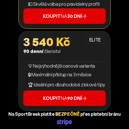
💵 Skvělá volba pro pravidelný profit
KOUPIT
NA
30 DNÍ
3 540 Kč
ELITE
90 denní
členství
💡 Nejvýhodnější cenová varianta
🔒 Maximální přístup na 3 měsíce
🏆 Ideální pro dlouhodobé ziskové tipy
KOUPIT
NA
90 DNÍ
Na SportBreak platíte
BEZPEČNĚ
přes platební bránu