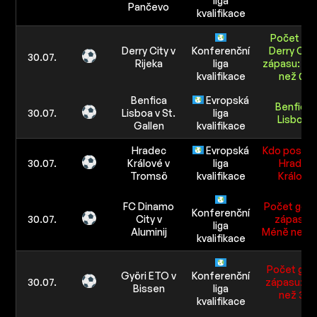
liga
Pančevo
kvalifikace
Počet gól
Derry City v
Konferenční
Derry City
30.07.
Rijeka
liga
zápasu: M
kvalifikace
než 0.5
Benfica
Evropská
Benfica
30.07.
Lisboa v St.
liga
Lisboa
Gallen
kvalifikace
Hradec
Evropská
Kdo postou
30.07.
Králové v
liga
Hradec
Tromsö
kvalifikace
Králové
FC Dinamo
Počet gólů
Konferenční
30.07.
City v
zápasu:
liga
Aluminij
Méně než 2
kvalifikace
Počet gólů
Györi ETO v
Konferenční
30.07.
zápasu: Ví
Bissen
liga
než 3.5
kvalifikace