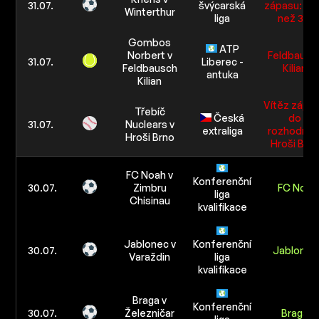
31.07.
švýcarská
zápasu: Ví
Winterthur
liga
než 3.5
Gombos
ATP
Norbert v
Feldbausc
31.07.
Liberec -
Feldbausch
Kilian
antuka
Kilian
Vítěz zápa
Třebíč
Česká
do
31.07.
Nuclears v
extraliga
rozhodnutí
Hroši Brno
Hroši Brn
FC Noah v
Konferenční
30.07.
Zimbru
FC Noah
liga
Chisinau
kvalifikace
Jablonec v
Konferenční
30.07.
Jablonec
Varaždin
liga
kvalifikace
Braga v
Konferenční
30.07.
Železničar
Braga