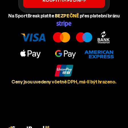
KOUPIT
NA
90 DNÍ
Na SportBreak platíte
BEZPEČNĚ
přes platební bránu
Ceny jsou uvedeny včetně DPH, má-li být hrazeno.