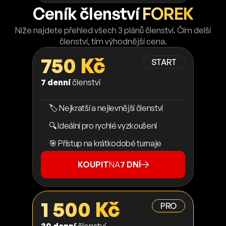
Ceník členství
FOREK
Níže najdete přehled všech 3 plánů členství. Čím delší
členství, tím výhodnější cena.
750 Kč
START
7 denní
členství
🏷️ Nejkratší a nejlevnější členství
🔍 Ideální pro rychlé vyzkoušení
🎯 Přístup na krátkodobé turnaje
KOUPIT
NA
7 DNÍ
1 500 Kč
PRO