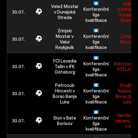
Kdo
Velež Mostar
Konferenční
postoupí:
30.07.
v Dunajská
liga
Dunajská
Streda
kvalifikace
Streda
Zrinjski
Mostar v
Konferenční
Zrinjski
30.07.
Valur
liga
Mostar
Reykjavík
kvalifikace
FCI Levadia
Konferenční
Kdo postou
30.07.
Tallin v IFK
liga
FCI Levad
Göteborg
kvalifikace
Petrocub
Dvojtip:
Hincesti v
Konferenční
Neprohra
30.07.
Borac Banja
liga
Borac Banj
Luka
kvalifikace
Luka
Handicap 
Sion v Bate
Konferenční
30.07.
zápasu: Si
Borisov
liga
-1.5
kvalifikace