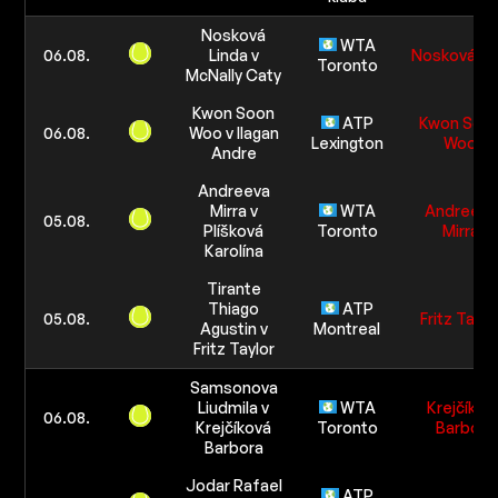
Nosková
WTA
06.08.
Linda v
Nosková Li
Toronto
McNally Caty
Kwon Soon
ATP
Kwon Soo
06.08.
Woo v Ilagan
Lexington
Woo
Andre
Andreeva
Mirra v
WTA
Andreeva
05.08.
Plíšková
Toronto
Mirra
Karolína
Tirante
Thiago
ATP
05.08.
Fritz Taylo
Agustin v
Montreal
Fritz Taylor
Samsonova
Liudmila v
WTA
Krejčíkov
06.08.
Krejčíková
Toronto
Barbora
Barbora
Jodar Rafael
ATP