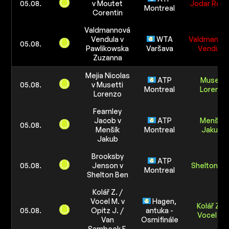
05.08.
v Moutet
Jodar Rafa
Montreal
Corentin
Valdmannová
Vendula v
WTA
Valdmanno
05.08.
Pawlikowska
Varšava
Vendula
Zuzanna
Mejia Nicolas
ATP
Musetti
05.08.
v Musetti
Montreal
Lorenzo
Lorenzo
Fearnley
Jacob v
ATP
Menšík
05.08.
Menšík
Montreal
Jakub
Jakub
Brooksby
ATP
05.08.
Jenson v
Shelton Be
Montreal
Shelton Ben
Kolář Z. /
Vocel M. v
Hagen,
Kolář Z. /
05.08.
Opitz J. /
antuka -
Vocel M.
Van
Osmifinále
Sambeek F.