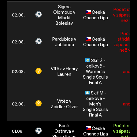
Sigma
Počet stříd
Olomouc v
Česká
02.08.
v zápasu: V
Mladá
Chance Liga
než 9.5
Boleslav
Počet
Pardubice v
Česká
střídání v
02.08.
Jablonec
Chance Liga
zápasu: Ví
než 9.5
Skif Ž -
celkově -
Vítěz v Henry
02.08.
Women's
ano
Lauren
Single Sculls
Final A
Skif M -
celkově -
Vítěz v
02.08.
Men's
ano
Zeidler Oliver
Single Sculls
Final A
Baník
Počet stříd
Česká
01.08.
Ostrava v
v zápasu: V
Chance Liga
Slavia Praha
než 9.5