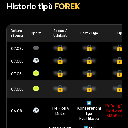
Historie tipů
FOREK
Datum
Zápas /
Sport
Stát / Liga
Tip
zápasu
Událost
07.08.
07.08.
07.08.
07.08.
Počet gólů 
Tre Fiori v
Konferenční
06.08.
Fiori v zápa
Drita
liga
Méně než 
kvalifikace