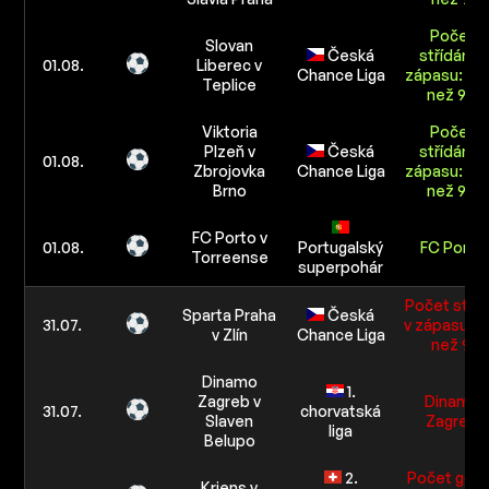
Počet
Slovan
Česká
střídání v
01.08.
Liberec v
Chance Liga
zápasu: Ví
Teplice
než 9.5
Viktoria
Počet
Plzeň v
Česká
střídání v
01.08.
Zbrojovka
Chance Liga
zápasu: Ví
Brno
než 9.5
FC Porto v
01.08.
Portugalský
FC Porto
Torreense
superpohár
Počet stříd
Sparta Praha
Česká
31.07.
v zápasu: V
v Zlín
Chance Liga
než 9.5
Dinamo
1.
Zagreb v
Dinamo
31.07.
chorvatská
Slaven
Zagreb
liga
Belupo
2.
Počet gólů
Kriens v