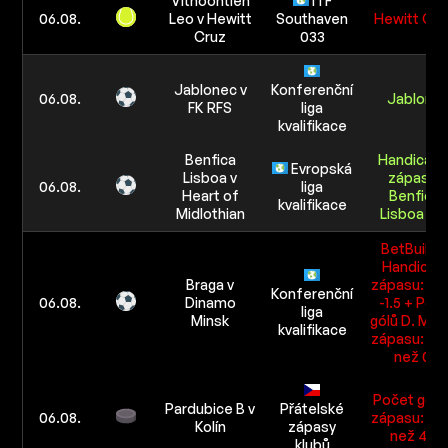
Vithoontien
ITF
06.08.
Leo v Hewitt
Southaven
Hewitt Cru
Cruz
033
Jablonec v
Konferenční
06.08.
Jablone
FK RFS
liga
kvalifikace
Benfica
Handicap 
Evropská
Lisboa v
zápasu:
06.08.
liga
Heart of
Benfica
kvalifikace
Midlothian
Lisboa -1.
BetBuilde
Handicap 
Braga v
zápasu: Br
Konferenční
06.08.
Dinamo
-1.5 + Poč
liga
Minsk
gólů D. Mins
kvalifikace
zápasu: M
než 0.5
Počet gólů
Pardubice B v
Přátelské
06.08.
zápasu: Ví
Kolín
zápasy
než 4.5
klubů