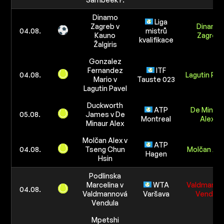
Dinamo
Liga
Zagreb v
Dinamo
04.08.
mistrů
Kauno
Zagreb
kvalifikace
Žalgiris
Gonzalez
Fernandez
ITF
04.08.
Lagutin Pav
Mario v
Tauste 023
Lagutin Pavel
Duckworth
ATP
De Minaur
05.08.
James v De
Montreal
Alex
Minaur Alex
Molčan Alex v
ATP
04.08.
Tseng Chun
Molčan Ale
Hagen
Hsin
Podlinska
Marcelina v
WTA
Valdmanno
04.08.
Valdmannová
Varšava
Vendula
Vendula
Mpetshi