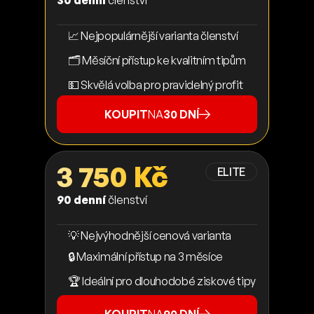
30 denní
členství
📈 Nejpopulárnější varianta členství
🗂️ Měsíční přístup ke kvalitním tipům
💵 Skvělá volba pro pravidelný profit
KOUPIT
NA
30 DNÍ
3 750 Kč
ELITE
90 denní
členství
💡 Nejvýhodnější cenová varianta
🔒 Maximální přístup na 3 měsíce
🏆 Ideální pro dlouhodobé ziskové tipy