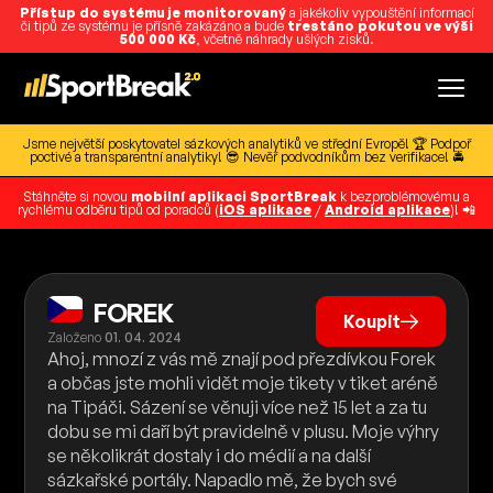
Přístup do systému je monitorovaný
a jakékoliv vypouštění informací
či tipů ze systému je přísně zakázáno a bude
trestáno pokutou ve výši
500 000 Kč
, včetně náhrady ušlých zisků.
Jsme největší poskytovatel sázkových analytiků ve střední Evropě! 🏆 Podpoř
poctivé a transparentní analytiky! 😎 Nevěř podvodníkům bez verifikace! 🚔
Stáhněte si novou
mobilní aplikaci SportBreak
k bezproblémovému a
rychlému odběru tipů od poradců (
iOS aplikace
/
Android aplikace
)! 📲
FOREK
Koupit
Založeno
01. 04. 2024
Ahoj, mnozí z vás mě znají pod přezdívkou Forek
a občas jste mohli vidět moje tikety v tiket aréně
na Tipáči. Sázení se věnuji více než 15 let a za tu
dobu se mi daří být pravidelně v plusu. Moje výhry
se několikrát dostaly i do médií a na další
sázkařské portály. Napadlo mě, že bych své