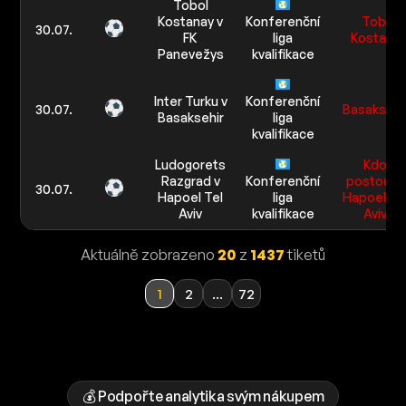
Tobol
Kostanay v
Konferenční
Tobol
30.07.
FK
liga
Kostana
Panevežys
kvalifikace
Inter Turku v
Konferenční
30.07.
Basaksehi
Basaksehir
liga
kvalifikace
Ludogorets
Kdo
Razgrad v
Konferenční
postoupí:
30.07.
Hapoel Tel
liga
Hapoel Te
Aviv
kvalifikace
Aviv
Aktuálně zobrazeno
20
z
1437
tiketů
1
2
...
72
💰 Podpořte analytika svým nákupem