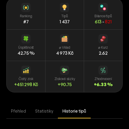
Ranking
Tipů
Bilance tipů
#7
1 437
613
-
821
Úspěšnost
⌀ Vklad
⌀ Kurz
42.75 %
4 973 Kč
2.62
Čistý zisk
Ziskové sázky
Zhodnocení
+451 298 Kč
+90.75
+6.33 %
Přehled
Statistiky
Historie tipů