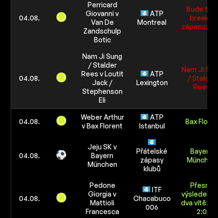
Perricard
Bude tie-
Giovanni v
ATP
04.08.
break v
Van De
Montreal
zápasu: A
Zandschulp
Botic
Nam Ji Sung
/ Stalder
Nam Ji Sun
Rees v Loutit
ATP
04.08.
/ Stalder
Jack /
Lexington
Rees
Stephenson
Eli
Weber Arthur
ATP
04.08.
Bax Flore
v Bax Florent
Istanbul
Jeju SK v
Přátelské
Bayern
04.08.
Bayern
zápasy
München
München
klubů
Pedone
Přesný
ITF
Giorgia v
výsledek (
04.08.
Chacabuco
Mattioli
dva vítězné
006
Francesca
2:0