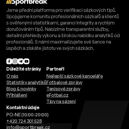
Jsme přední platforma pro verifikaci sázkových tipů.
Spojujeme komunitu profesionálních sázkařů a klientů
s ověřenými statistikami, garancí integrity a rychlým
doručováním tipů. Nabízíme transparentní služby,
detailní přehledy výkonu a širokou nabídku analytiků od
profesionálů. S námi maximalizujete své šance na
úspěch a získáte jistotu ve svých sázkách.
Důležité stránky
Partneři
O nás
Nejlepší sázkové kanceláře
Statistiky analytiků
Fotbalové zprávy
Blog & novinky
Tenisové zprávy
Přihlášení
eFotbal.cz
Tipy na sázení
Kontaktní údaje
PO-NE (10:00-20:00)
+420 724 301 528
info@sportbreak.cz