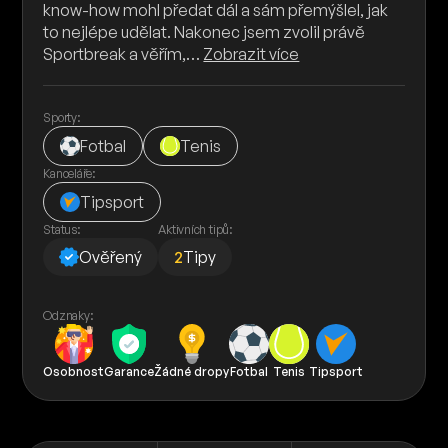
know-how mohl předat dál a sám přemýšlel, jak
to nejlépe udělat. Nakonec jsem zvolil právě
Sportbreak a věřím,…
Zobrazit více
Sporty:
Fotbal
Tenis
Kanceláře:
Tipsport
Status:
Aktivních tipů:
Ověřený
2
Tipy
Odznaky:
Osobnost
Garance
Žádné dropy
Fotbal
Tenis
Tipsport