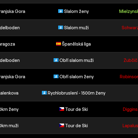
ranjska Gora
Slalom ženy
Mielzynsk
Adelboden
Slalom muži
Schwarz
aragoza
Španělská liga
Adelboden
Obří slalom muži
Zubčič 
ranjska Gora
Obří slalom ženy
Robinson
 Lalenkova
Rychlobruslení - 1500m ženy
10km ženy
Tour de Ski
Diggins
10km muži
Tour de Ski
Lapalus