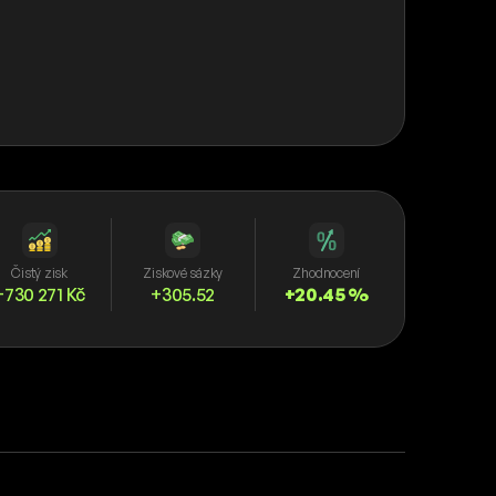
Čistý zisk
Ziskové sázky
Zhodnocení
+730 271 Kč
+305.52
+20.45 %