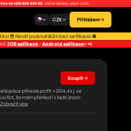
ou ve výši 500 000 Kč
, včetně náhrady ušlých zisků.
CZK
Přihlášení
tiky! 😎 Nevěř podvodníkům bez verifikace! 🚔
ců (
iOS aplikace
/
Android aplikace
)! 📲
Koupit
á práce přinesla profit +2014,46 j. se
si říct, že mám přehled i v řadě jiných
Zobrazit více