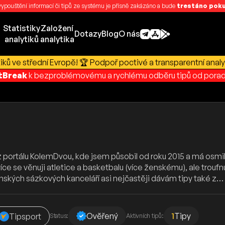
 vypouštění informací či tipů ze systému je přísně zakázáno a bude
trestáno pokut
Statistiky
Založení
Dotazy
Blog
O nás
analytiků
analytika
ků ve střední Evropě! 🏆 Podpoř poctivé a transparentní analy
rtBreak
k bezproblémovému a rychlému odběru tipů od porad
portálu KolemDvou, kde jsem působil od roku 2015 a má osmilet
 se věnuji atletice a basketbalu (více ženskému), ale troufnu 
nských sázkových kanceláří asi nejčastěji dávám tipy také z…
Ověřený
1
Tipy
Tipsport
Status:
Aktivních tipů: