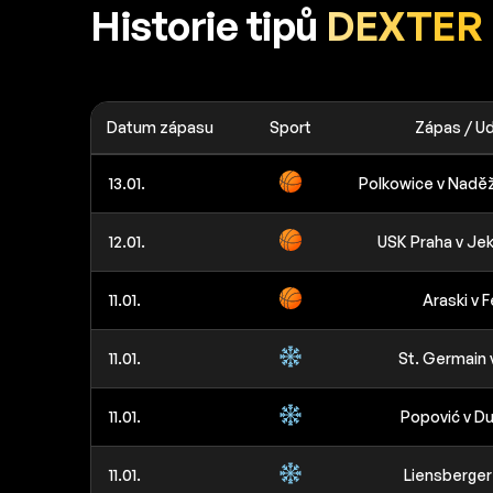
Historie tipů
DEXTER
Datum zápasu
Sport
Zápas / Ud
13.01.
Polkowice v Nadě
12.01.
USK Praha v Jek
11.01.
Araski v F
11.01.
St. Germain
11.01.
Popović v D
11.01.
Liensberger 