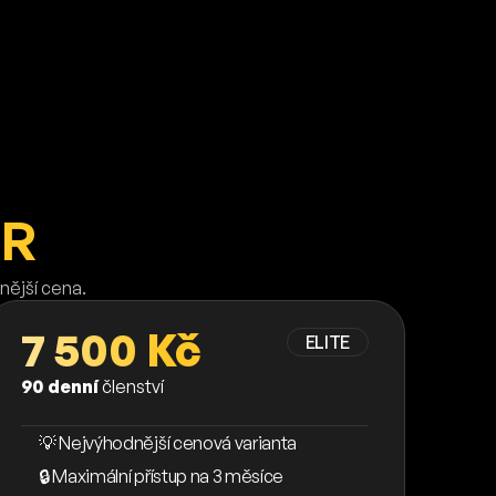
ER
nější cena.
7 500 Kč
ELITE
90 denní
členství
💡 Nejvýhodnější cenová varianta
🔒 Maximální přístup na 3 měsíce