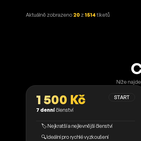
Aktuálně zobrazeno
20
z
1514
tiketů
C
Níže najde
1 500 Kč
START
7 denní
členství
🏷️ Nejkratší a nejlevnější členství
🔍 Ideální pro rychlé vyzkoušení