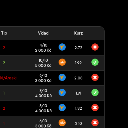
Tip
Vklad
Kurz
4/10
2
2.72
2 000 Kč
10/10
2
1.99
5 000 Kč
6/10
ki/Araski
2.08
3 000 Kč
8/10
1
1.91
4 000 Kč
8/10
2
1.82
4 000 Kč
6/10
1
2.10
3 000 Kč