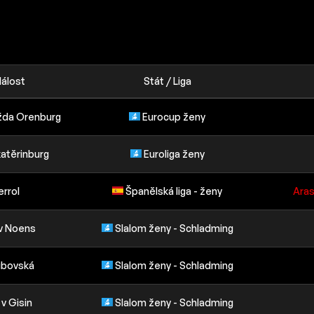
álost
Stát / Liga
žda Orenburg
Eurocup ženy
atěrinburg
Euroliga ženy
errol
Španělská liga - ženy
Aras
 v Noens
Slalom ženy - Schladming
ubovská
Slalom ženy - Schladming
v Gisin
Slalom ženy - Schladming