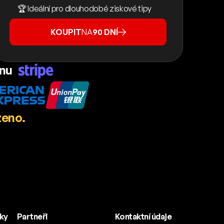
🏆 Ideální pro dlouhodobé ziskové tipy
KOUPIT
NA
90 DNÍ
ánu
zeno.
nky
Partneři
Kontaktní údaje