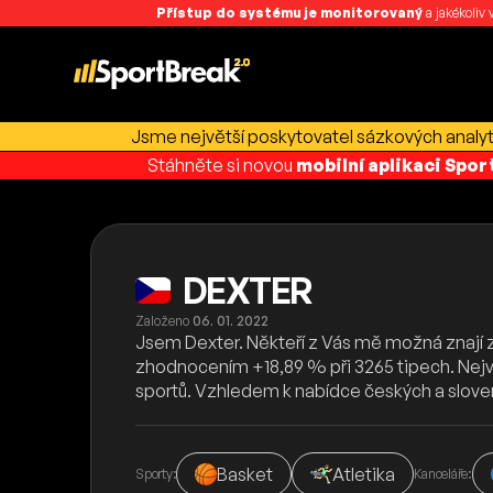
Přístup do systému je monitorovaný
a jakékoliv
Jsme největší poskytovatel sázkových analyti
Stáhněte si novou
mobilní aplikaci Spo
DEXTER
Založeno
06. 01. 2022
Jsem Dexter. Někteří z Vás mě možná znají z 
zhodnocením +18,89 % při 3265 tipech. Nejvíce
sportů. Vzhledem k nabídce českých a slove
Basket
Atletika
Sporty:
Kanceláře: