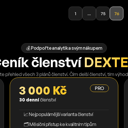
1
...
75
76
💰 Podpořte analytika svým nákupem
eník členství
DEXT
te přehled všech 3 plánů členství. Čím delší členství, tím výhod
3 000 Kč
PRO
30 denní
členství
📈 Nejpopulárnější varianta členství
🗂️ Měsíční přístup ke kvalitním tipům