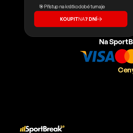
🎯 Přístup na krátkodobé turnaje
KOUPIT
NA
7 DNÍ
Na SportB
Ceny