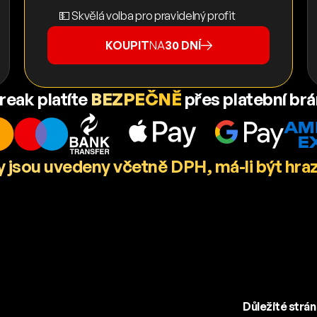
💵 Skvělá volba pro pravidelný profit
KOUPIT
NA
30 DNÍ
reak platíte
BEZPEČNĚ
přes platební br
 jsou uvedeny včetně DPH, má-li být hra
Důležité strá