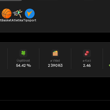
t
Basket
Atletika
Tipsport
Úspěšnost
⌀ Vklad
⌀ Kurz
54.42 %
2 390 Kč
2.46