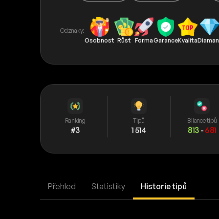
Odznaky:
Osobnost
Růst
Forma
Garance
Kvalita
Diaman
Ranking
Tipů
Bilance tipů
#3
1 514
813
-
681
Přehled
Statistiky
Historie tipů