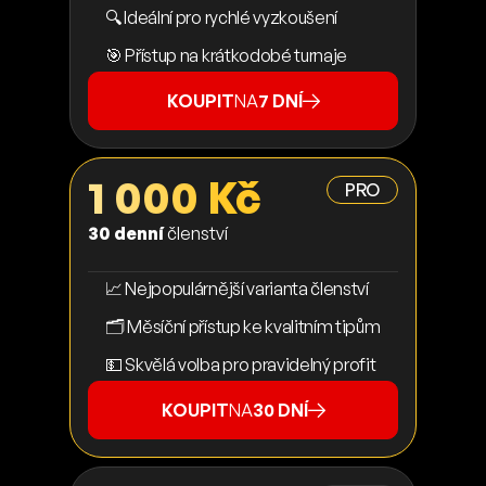
🔍 Ideální pro rychlé vyzkoušení
🎯 Přístup na krátkodobé turnaje
KOUPIT
NA
7 DNÍ
1 000 Kč
PRO
30 denní
členství
📈 Nejpopulárnější varianta členství
🗂️ Měsíční přístup ke kvalitním tipům
💵 Skvělá volba pro pravidelný profit
KOUPIT
NA
30 DNÍ