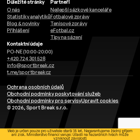
Důležité stránky
Partneři
O nás
Nejlepší sázkové kanceláře
Statistiky analytiků
Fotbalové zprávy
Blog & novinky
Tenisové zprávy
Přihlášení
eFotbal.cz
Tipy na sázení
Kontaktní údaje
PO-NE (10:00-20:00)
+420 724 301 528
info@sportbreak.cz
t.me/sportbreakcz
Ochrana osobních údajů
Obchodní podmínky poskytování služeb
Obchodní podmínky pro servisy
Upravit cookies
© 2026, Sport Break s.r.o.
Web je určen pouze pro uživatele starší 18 let. Negarantujeme žádný příjem
ani zisk. Ministerstvo financí varuje: Účastí na hazardních hrách může
vzniknout závislost!