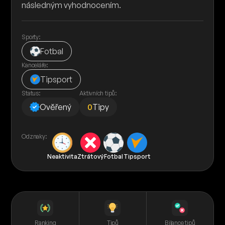
následným vyhodnocením.
Sporty:
Fotbal
Kanceláře:
Tipsport
Status:
Aktivních tipů:
Ověřený
0
Tipy
Odznaky:
Neaktivita
Ztrátový
Fotbal
Tipsport
Ranking
Tipů
Bilance tipů