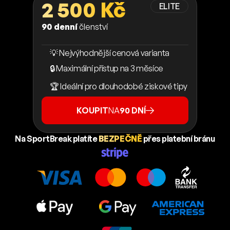
2 500 Kč
ELITE
90 denní
členství
💡 Nejvýhodnější cenová varianta
🔒 Maximální přístup na 3 měsíce
🏆 Ideální pro dlouhodobé ziskové tipy
KOUPIT
NA
90 DNÍ
Na SportBreak platíte
BEZPEČNĚ
přes platební bránu