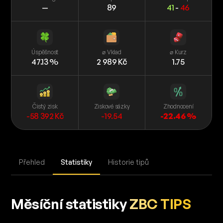
—
89
41
-
46
Úspěšnost
⌀ Vklad
⌀ Kurz
47.13 %
2 989 Kč
1.75
Čistý zisk
Ziskové sázky
Zhodnocení
-58 392 Kč
-19.54
-22.46 %
Přehled
Statistiky
Historie tipů
Měsíční statistiky
ZBC TIPS