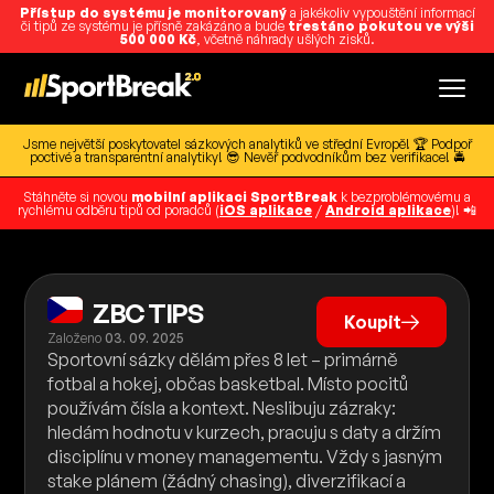
Přístup do systému je monitorovaný
a jakékoliv vypouštění informací
či tipů ze systému je přísně zakázáno a bude
trestáno pokutou ve výši
500 000 Kč
, včetně náhrady ušlých zisků.
Jsme největší poskytovatel sázkových analytiků ve střední Evropě! 🏆 Podpoř
poctivé a transparentní analytiky! 😎 Nevěř podvodníkům bez verifikace! 🚔
Stáhněte si novou
mobilní aplikaci SportBreak
k bezproblémovému a
rychlému odběru tipů od poradců (
iOS aplikace
/
Android aplikace
)! 📲
ZBC TIPS
Koupit
Založeno
03. 09. 2025
Sportovní sázky dělám přes 8 let – primárně
fotbal a hokej, občas basketbal. Místo pocitů
používám čísla a kontext. Neslibuju zázraky:
hledám hodnotu v kurzech, pracuju s daty a držím
disciplínu v money managementu. Vždy s jasným
stake plánem (žádný chasing), diverzifikací a