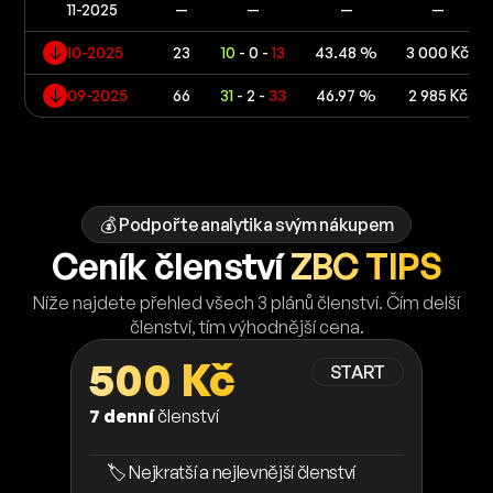
11-2025
—
—
—
—
10-2025
23
10
- 0 -
13
43.48 %
3 000 Kč
09-2025
66
31
- 2 -
33
46.97 %
2 985 Kč
💰 Podpořte analytika svým nákupem
Ceník členství
ZBC TIPS
Níže najdete přehled všech 3 plánů členství. Čím delší
členství, tím výhodnější cena.
500 Kč
START
7 denní
členství
🏷️ Nejkratší a nejlevnější členství