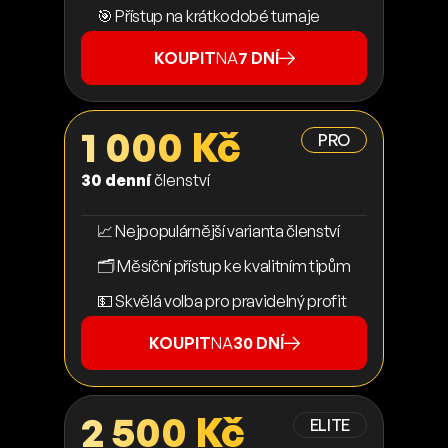
🎯 Přístup na krátkodobé turnaje
KOUPIT
NA
7 DNÍ
1 000 Kč
PRO
30 denní
členství
📈 Nejpopulárnější varianta členství
🗂️ Měsíční přístup ke kvalitním tipům
💵 Skvělá volba pro pravidelný profit
KOUPIT
NA
30 DNÍ
2 500 Kč
ELITE