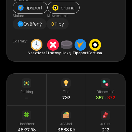
Tipsport
Fortuna
Status:
Aktivních tipů:
Ověřený
0
Tipy
Odznaky:
Neaktivita
Ztrátový
Hokej
Tipsport
Fortuna
Ranking
Tipů
Bilance tipů
—
739
357
-
372
Úspěšnost
⌀ Vklad
⌀ Kurz
48.97 %
3 588 Kč
2.12