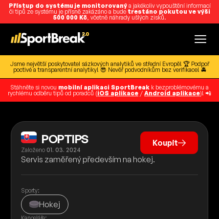
Přístup do systému je monitorovaný
a jakékoliv vypouštění informací
či tipů ze systému je přísně zakázáno a bude
trestáno pokutou ve výši
500 000 Kč
, včetně náhrady ušlých zisků.
Jsme největší poskytovatel sázkových analytiků ve střední Evropě! 🏆 Podpoř
poctivé a transparentní analytiky! 😎 Nevěř podvodníkům bez verifikace! 🚔
Stáhněte si novou
mobilní aplikaci SportBreak
k bezproblémovému a
rychlému odběru tipů od poradců (
iOS aplikace
/
Android aplikace
)! 📲
POPTIPS
Koupit
Založeno
01. 03. 2024
Servis zaměřený především na hokej.
Sporty:
Hokej
Kanceláře: