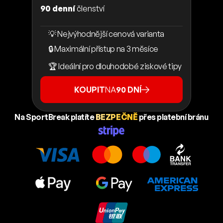
90 denní
členství
💡 Nejvýhodnější cenová varianta
🔒 Maximální přístup na 3 měsíce
🏆 Ideální pro dlouhodobé ziskové tipy
KOUPIT
NA
90 DNÍ
Na SportBreak platíte
BEZPEČNĚ
přes platební bránu