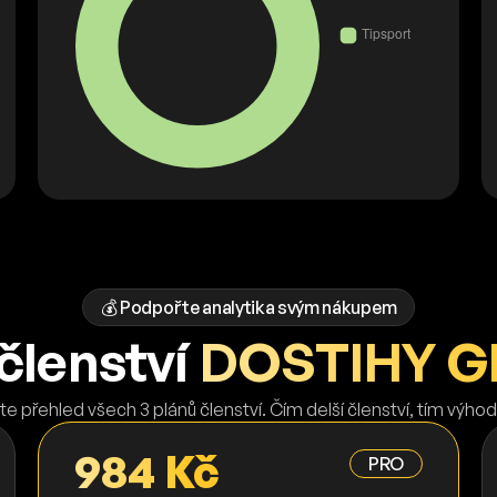
💰 Podpořte analytika svým nákupem
členství
DOSTIHY GB
te přehled všech 3 plánů členství. Čím delší členství, tím výhod
984 Kč
PRO