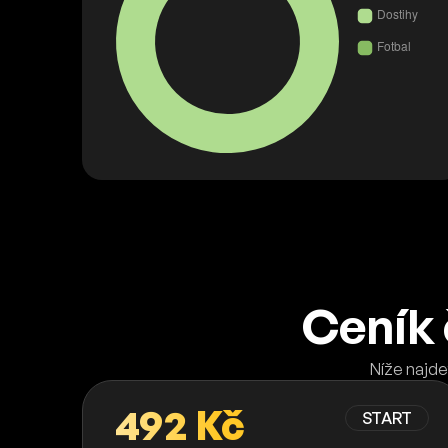
Ceník 
Níže najde
492 Kč
START