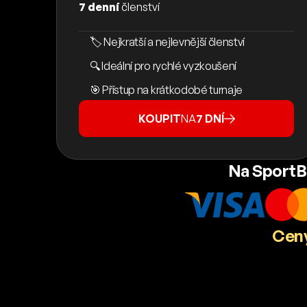
7 denní
členství
🏷️ Nejkratší a nejlevnější členství
🔍 Ideální pro rychlé vyzkoušení
🎯 Přístup na krátkodobé turnaje
KOUPIT
NA
7 DNÍ
Na SportB
Ceny