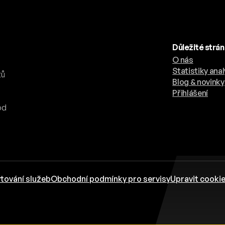
Důležité strá
O nás
.
Statistiky anal
tů
Blog & novinky
Přihlášení
od
tování služeb
Obchodní podmínky pro servisy
Upravit cooki