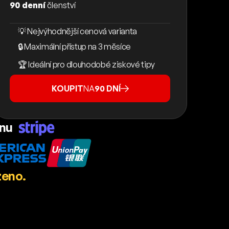
90 denní
členství
💡 Nejvýhodnější cenová varianta
🔒 Maximální přístup na 3 měsíce
🏆 Ideální pro dlouhodobé ziskové tipy
KOUPIT
NA
90 DNÍ
ánu
zeno.