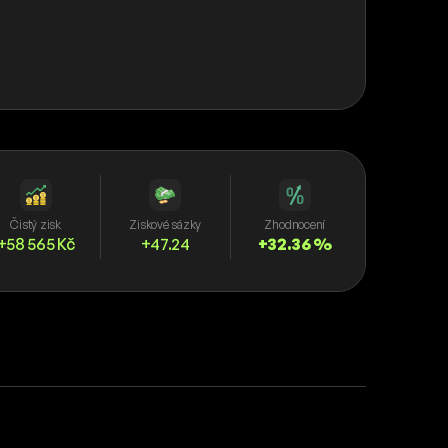
Čistý zisk
Ziskové sázky
Zhodnocení
+58 565 Kč
+47.24
+32.36 %