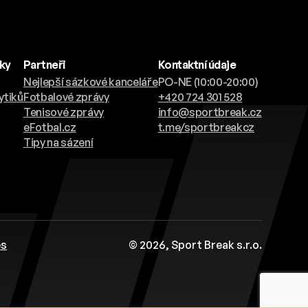
nky
Partneři
Kontaktní údaje
Nejlepší sázkové kanceláře
PO-NE (10:00-20:00)
ytiků
Fotbalové zprávy
+420 724 301 528
Tenisové zprávy
info@sportbreak.cz
eFotbal.cz
t.me/sportbreakcz
Tipy na sázení
es
© 2026, Sport Break s.r.o.