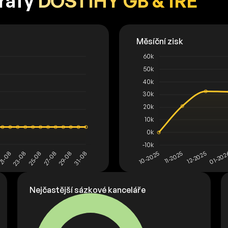
grafy
DOSTIHY GB & IRE
Nejčastější sázkové kanceláře