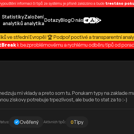
 vypouštění informací či tipů ze systému je přísně zakázáno a bude
trestáno pokut
Statistiky
Založení
Dotazy
Blog
O nás
analytiků
analytika
ků ve střední Evropě! 🏆 Podpoř poctivé a transparentní analy
rtBreak
k bezproblémovému a rychlému odběru tipů od porad
edzuju mi vklady a preto som tu. Ponukam typy na zaklade ma
nou ziskovy potrebuje trpezlivost, ale bude to stat za to :-)
Ověřený
0
Tipy
tatus:
Aktivních tipů: