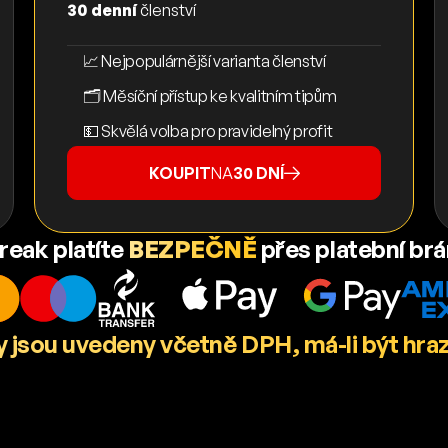
30 denní
členství
📈 Nejpopulárnější varianta členství
🗂️ Měsíční přístup ke kvalitním tipům
💵 Skvělá volba pro pravidelný profit
KOUPIT
NA
30 DNÍ
reak platíte
BEZPEČNĚ
přes platební br
 jsou uvedeny včetně DPH, má-li být hra