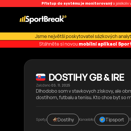
Přístup do systému je monitorovaný
a jakékoliv
Jsme největší poskytovatel sázkových analyti
Stáhněte si novou
mobilní aplikaci Spo
DOSTIHY GB & IRE
Založeno
03. 11. 2025
Dlhodobo som v stavkovych ziskovy, ale obm
dostihom, futbalu a tenisu. Kto chce byt so m
Dostihy
Tipsport
S
Sporty:
Kanceláře: