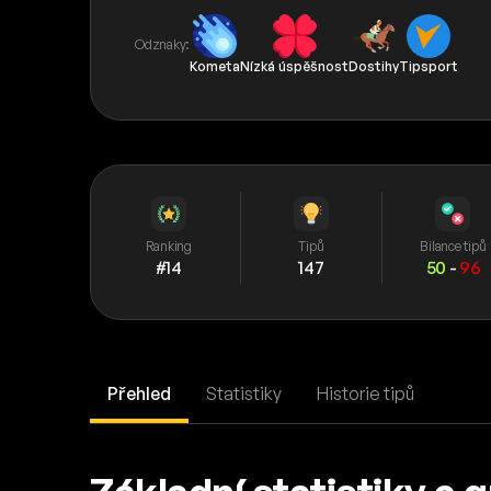
Odznaky:
Kometa
Nízká úspěšnost
Dostihy
Tipsport
Ranking
Tipů
Bilance tipů
#14
147
50
-
96
Přehled
Statistiky
Historie tipů