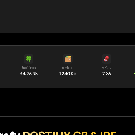
Úspěšnost
⌀ Vklad
⌀ Kurz
34.25 %
1 240 Kč
7.36