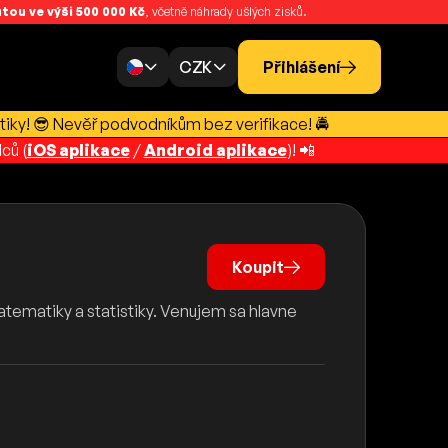
ou ve výši 500 000 Kč
, včetně náhrady ušlých zisků.
CZK
Přihlášení
tiky! 😎 Nevěř podvodníkům bez verifikace! 🚔
ců (
iOS aplikace
/
Android aplikace
)! 📲
Koupit
tematiky a statistiky. Venujem sa hlavne