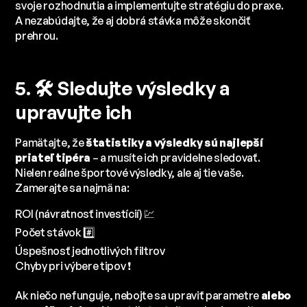
svoje rozhodnutia a implementujte stratégiu do praxe.
A nezabúdajte, že aj dobrá stávka môže skončiť
prehrou.
5. 🛠️ Sledujte výsledky a
upravujte ich
Pamätajte, že
štatistiky a výsledky sú najlepší
priateľ tipéra
– a musíte ich pravidelne sledovať.
Nielen reálne športové výsledky, ale aj tie vaše.
Zamerajte sa najmä na:
ROI (návratnosť investícií) 💹
Počet stávok #️⃣
Úspešnosť jednotlivých filtrov
Chyby pri výbere tipov ❗
Ak niečo nefunguje, nebojte sa upraviť parametre
alebo