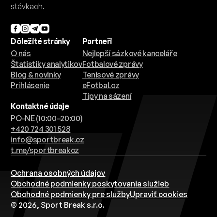
stávkach.
Dôležité stránky
Partneři
O nás
Nejlepší sázkové kanceláře
Štatistiky analytikov
Fotbalové zprávy
Blog & novinky
Tenisové zprávy
Prihlásenie
eFotbal.cz
Tipy na sázení
Kontaktné údaje
PO-NE (10:00–20:00)
+420 724 301 528
info@sportbreak.cz
t.me/sportbreakcz
Ochrana osobných údajov
Obchodné podmienky poskytovania služieb
Obchodné podmienky pre služby
Upraviť cookies
© 2026, Sport Break s.r.o.