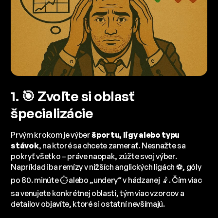
1. 🎯 Zvoľte si oblasť
špecializácie
Prvým krokom je výber
športu, ligy alebo typu
stávok
, na ktoré sa chcete zamerať. Nesnažte sa
pokryť všetko – práve naopak, zúžte svoj výber.
Napríklad iba remízy v nižších anglických ligách ⚽, góly
po 80. minúte ⏱️ alebo „undery“ v hádzanej 🤾. Čím viac
sa venujete konkrétnej oblasti, tým viac vzorcov a
detailov objavíte, ktoré si ostatní nevšímajú.