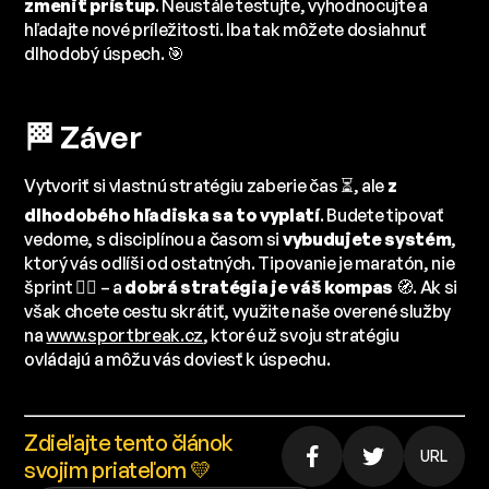
zmeniť prístup
. Neustále testujte, vyhodnocujte a
hľadajte nové príležitosti. Iba tak môžete dosiahnuť
dlhodobý úspech. 🎯
🏁 Záver
Vytvoriť si vlastnú stratégiu zaberie čas ⏳, ale
z
dlhodobého hľadiska sa to vyplatí
. Budete tipovať
vedome, s disciplínou a časom si
vybudujete systém
,
ktorý vás odlíši od ostatných. Tipovanie je maratón, nie
šprint 🏃‍♂️ – a
dobrá stratégia je váš kompas
🧭. Ak si
však chcete cestu skrátiť, využite naše overené služby
na
www.sportbreak.cz
, ktoré už svoju stratégiu
ovládajú a môžu vás doviesť k úspechu.
Zdieľajte tento článok
URL
svojim priateľom 💛