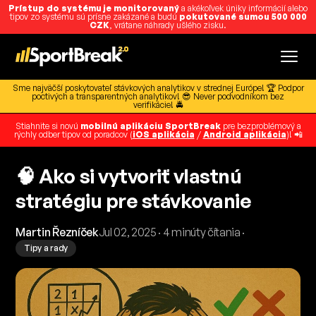
Prístup do systému je monitorovaný
a akékoľvek úniky informácií alebo
tipov zo systému sú prísne zakázané a budú
pokutované sumou 500 000
CZK
, vrátane náhrady ušlého zisku.
Sme najväčší poskytovateľ stávkových analytikov v strednej Európe! 🏆 Podpor
poctivých a transparentných analytikov! 😎 Never podvodníkom bez
verifikácie! 🚔
Stiahnite si novú
mobilnú aplikáciu SportBreak
pre bezproblémový a
rýchly odber tipov od poradcov (
iOS aplikácia
/
Android aplikácia
)! 📲
🧠 Ako si vytvoriť vlastnú
stratégiu pre stávkovanie
Martin Řezníček
Jul 02, 2025 · 4 minúty čítania ·
Tipy a rady