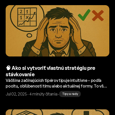
idete správnym smerom.
🧠 Ako si vytvoriť vlastnú stratégiu pre
stávkovanie
Väčšina začínajúcich tipérov tipuje intuitívne – podľa
pocitu, obľúbenosti tímu alebo aktuálnej formy. To však
z dlhodobého hľadiska nestačí. Ak chcete mať šancu na
Jul 02, 2025 · 4 minúty čítania ·
Tipy a rady
stabilné výsledky, potrebujete vlastnú stratégiu. Ako na
to? 👇