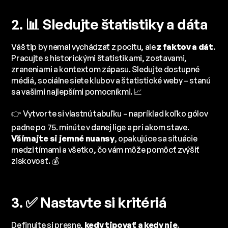
2. 📊 Sledujte štatistiky a dáta
Váš tip by nemal vychádzať z pocitu, ale
z faktov a dát
.
Pracujte s historickými štatistikami, zostavami,
zraneniami a kontextom zápasu. Sledujte dostupné
médiá, sociálne siete klubov a štatistické weby – stanú
sa vašimi najlepšími pomocníkmi. 📈
👉 Vytvorte si vlastnú tabuľku – napríklad koľko gólov
padne po 75. minúte v danej lige a pri akom stave.
Všímajte si jemné nuansy
, opakujúce sa situácie
medzi tímami a všetko, čo vám môže pomôcť zvýšiť
ziskovosť. 💰
3. ✅ Nastavte si kritériá
Definujte si presne,
kedy tipovať a kedy nie
.