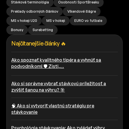
Stávková terminológia
Osobnosti SportBreaku
Preklady odborných článkov
Víkendové šlágre
MS v hokeji U20
MS v hokeji
EURO vo futbale
Bonusy
Surebetting
Najčítanejšie články 🔥
Ako spoznať kvalitného tipéra a vyhnúť sa
podvodníkom! 🛡️ Zisti,…
Ako si správne vybrať stávkovú príležitosť a
zvýšiť šancu na výhru? 🎯
🧠 Ako si vytvoriť vlastnú stratégiu pre
stávkovanie
Psychológia stávkovania: Ako zvládať výhry,