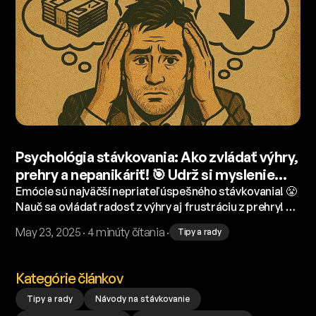
Psychológia stávkovania: Ako zvládať výhry,
prehry a nepanikáriť! 🎯 Udrž si myslenie
stávkara a začni rozmýšľať ako profík! 🧘‍♂️
Emócie sú najväčší nepriateľ úspešného stávkovania! 😤
Nauč sa ovládať radosť z výhry aj frustráciu z prehry! 📉
Tento článok ti pomôže pochopiť psychológiu
May 23, 2025 · 4 minúty čítania ·
Tipy a rady
stávkovania a ukáže ti, ako sa správať ako profesionál!
🧠
Kategórie článkov
Tipy a rady
Návody na stávkovanie