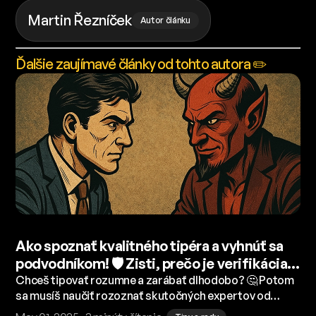
Martin Řezníček
Autor článku
Ďalšie zaujímavé články od tohto autora ✏️
Ako spoznať kvalitného tipéra a vyhnúť sa
podvodníkom! 🛡️ Zisti, prečo je verifikácia
tipov kľúčom k úspechu! 📈
Chceš tipovať rozumne a zarábať dlhodobo? 🤔 Potom
sa musíš naučiť rozoznať skutočných expertov od
falošných „tipérov“! 🚫 V tomto článku ti ukážeme, ako