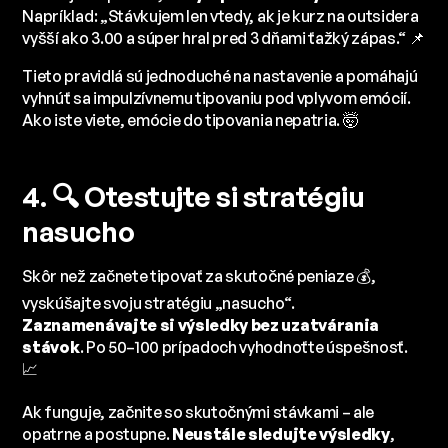
Napríklad: „Stávkujem len vtedy, ak je kurz na outsidera
vyšší ako 3.00 a súper hral pred 3 dňami ťažký zápas.“ 📌
Tieto pravidlá sú jednoduché na nastavenie a pomáhajú
vyhnúť sa impulzívnemu tipovaniu pod vplyvom emócií.
Ako iste viete, emócie do tipovania nepatria. 🤯
4. 🔍 Otestujte si stratégiu
nasucho
Skôr než začnete tipovať za skutočné peniaze 💰,
vyskúšajte svoju stratégiu „nasucho“.
Zaznamenávajte si výsledky bez uzatvárania
stávok
. Po 50–100 prípadoch vyhodnoťte úspešnosť.
📈
Ak funguje, začnite so skutočnými stávkami – ale
opatrne a postupne.
Neustále sledujte výsledky
,