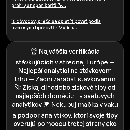
prehry a nepanikáriť! 🎯…
10 dôvodov, prečo sa oplatí tipovať podľa
overených tipérov! 📈 Múdre…
🏆 Najväčšia verifikácia
stávkujúcich v strednej Európe —
Najlepší analytici na stávkovom
trhu — Začni zarábať stávkovaním
🚀 Získaj dlhodobo ziskové tipy od
najlepších domácich a svetových
analytikov 🌍 Nekupuj mačka v vaku
a podpor analytikov, ktorí svoje tipy
overujú pomocou tretej strany ako