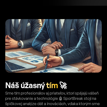
Náš úžasný
tím
🚀
Sme tím profesionálov aj priateľov, ktorí spájajú vášeň
pre stávkovanie a technológie 🤖 SportBreak stojí na
špičkovej analýze dát a inováciách, vďaka ktorým sme