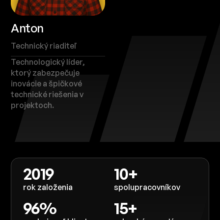
Anton
Technický riaditeľ
Technologický líder,
ktorý zabezpečuje
inovácie a špičkové
technické riešenia v
projektoch.
2019
10+
rok založenia
spolupracovníkov
96%
15+