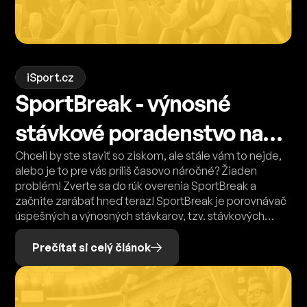
iSport.cz
SportBreak - výnosné
stávkové poradenstvo na
jednom mieste
Chceli by ste staviť so ziskom, ale stále vám to nejde,
alebo je to pre vás príliš časovo náročné? Žiaden
problém! Zverte sa do rúk overenia SportBreak a
začnite zarábať hneď teraz! SportBreak je porovnávač
úspešných a výnosných stávkarov, tzv. stávkových
poradní. Pripojte sa k viac ako 750+ spokojným
klientom ešte dnes. Stávkové poradenstvo SportBreak
Prečítať si celý článok
dokáže splniť všetky vaše predstavy o možnosti príjmu
z kurzového stávkovania. So SportBreak môžete
zarábať z pohodlia domova, s minimom
investovaného času a navyše sa pritom skvele baviť!