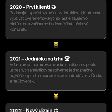
2020 – Prví klienti 🤝
Pridávajú sa prví stávkoví analytici a klienti, ktorí chcú
využívať overené tipy. Rýchlo rastie záujem o
platformu a začíname budovať silnú stávkovú
komunitu.
2021 – Jednička na trhu 🏆
Vďaka precíznemu overovaniu a rastúcemu počtu
úspešných analytikov sa stávame jednoznačne
najväčšou platformou pre overovanie stávok v Česku
a na Slovensku.
2022 – Nový dizajn 🎨