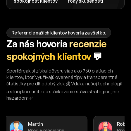
spokojnosť klientov
roky skúseností
Referencie našich klientov hovoria za všetko.
Za nás hovoria
recenzie
spokojných klientov
💬
SportBreak si získal dôveru viac ako 750 platiacich
klientov, ktorí využívajú overené tipy a transparentné
štatistiky pre dlhodobý zisk 💰 Vďaka našej technológii
a silnej komunite sa stávkovanie stáva stratégiou, nie
hazardom ✅
Robert
Pred 5 mesiacmi