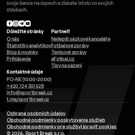
stávkach.
Dôležité stránky
Partneři
O nás
Nejlepší sázkové kanceláře
Štatistiky analytikov
Fotbalové zprávy
Blog & novinky
Tenisové zprávy
Prihlásenie
eFotbal.cz
Tipy na sázení
Kontaktné údaje
PO-NE (10:00–20:00)
+420 724 301 528
info@sportbreak.cz
t.me/sportbreakcz
Ochrana osobných údajov
Obchodné podmienky poskytovania služieb
Obchodné podmienky pre služby
Upraviť cookies
© 2026, Sport Break s.r.o.