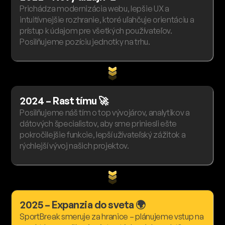
Prichádza modernizácia webu, lepšie UX a
intuitívnejšie rozhranie, ktoré uľahčuje orientáciu a
prístup k údajom pre všetkých používateľov.
Posilňujeme pozíciu jednotky na trhu.
2024 – Rast tímu 🚀
Posilňujeme náš tím o top vývojárov, analytikov a
dátových špecialistov, aby sme priniesli ešte
pokročilejšie funkcie, lepší užívateľský zážitok a
rýchlejší vývoj našich projektov.
2025 – Expanzia do sveta 🌍
SportBreak smeruje za hranice – plánujeme vstup na