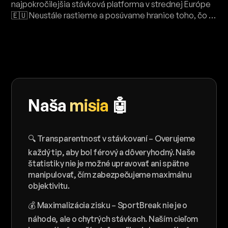
najpokročilejšia stávková platforma v strednej Európe
🇪🇺 Neustále rastieme a posúvame hranice toho, čo je
v stávkovaní možné 🧠
Naša
misia
🤖
N
🔍 Transparentnosť v stávkovaní – Overujeme
🎯 
vo 
každý tip, aby bol férový a dôveryhodný. Naše
výv
štatistiky nie je možné upravovať ani spätne
dbá
manipulovať, čím zabezpečujeme maximálnu
pre
objektivitu.
🤝 
💰 Maximalizácia zisku – SportBreak nie je o
mie
náhode, ale o chytrých stávkach. Naším cieľom
spo