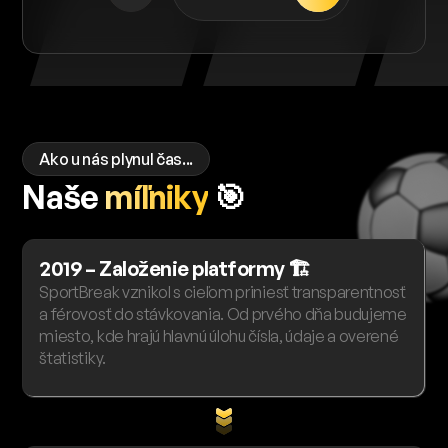
Ako u nás plynul čas...
Naše
míľniky
🎯
2019 – Založenie platformy 🏗️
SportBreak vznikol s cieľom priniesť transparentnosť
a férovosť do stávkovania. Od prvého dňa budujeme
miesto, kde hrajú hlavnú úlohu čísla, údaje a overené
štatistiky.