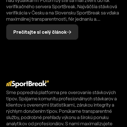
vzhľade!
verifikácia v Česku a na Slovensku SportBreak sa vďaka
maximálnej transparentnosti, fér jednaniu a
vstretnému prístupu k svojim klientom rýchlo stala
najväčšou platformou na českom trhu. Neúnavné úsilie
Prečítajte si celý článok
majiteľov SportBreak bojovať proti podvodníkom na
českom trhu napravuje poškriabanú povesť platených
stávkových služieb a v klientoch opäť vzbudzuje
dôveru, že stávkovaním zarobiť možno.
Sme popredná platforma pre overovanie stávkových
tipov. Spájame komunitu profesionálnych stávkarov a
klientov s overenými štatistikami, zárukou integrity a
rýchlym doručením tipov. Ponúkame transparentné
služby, podrobné prehľady výkonu a širokú ponuku
analytikov od profesionálov. S nami maximalizujete
svoje šance na úspech a získate istotu vo svojich