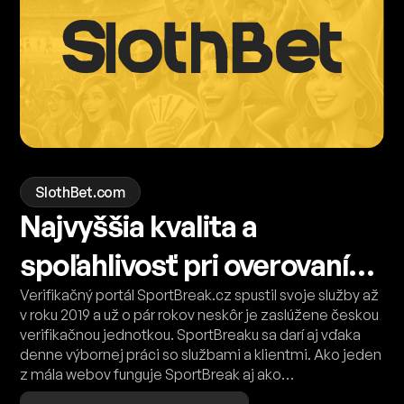
SlothBet.com
Najvyššia kvalita a
spoľahlivosť pri overovaní
tipov?
Verifikačný portál SportBreak.cz spustil svoje služby až
v roku 2019 a už o pár rokov neskôr je zaslúžene českou
verifikačnou jednotkou. SportBreaku sa darí aj vďaka
denne výbornej práci so službami a klientmi. Ako jeden
z mála webov funguje SportBreak aj ako
sprostredkovateľ obchodu medzi overeným
stávkovým servisom a záujemcom o jeho tipy. Pred
Prečítajte si celý článok