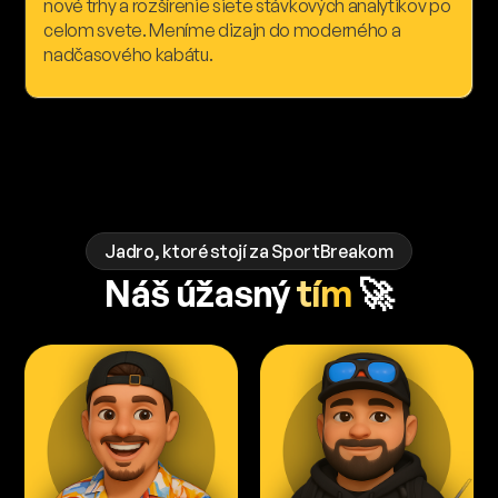
nové trhy a rozšírenie siete stávkových analytikov po
celom svete. Meníme dizajn do moderného a
nadčasového kabátu.
Jadro, ktoré stojí za SportBreakom
Náš úžasný
tím
🚀