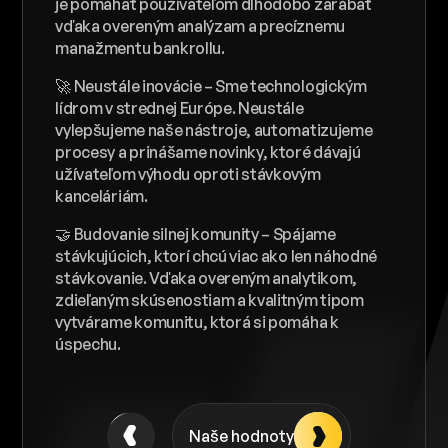
je pomáhať používateľom dlhodobo zarábať
zav
vďaka overeným analýzam a precíznemu
úda
manažmentu bankrollu.
Ras
🚀 Neustále inovácie – Sme technologickým
Neu
lídrom v strednej Európe. Neustále
tes
vylepšujeme naše nástroje, automatizujeme
pos
procesy a prinášame novinky, ktoré dávajú
pre
užívateľom výhodu oproti stávkovým
kanceláriám.
Fér
sta
🤝 Budovanie silnej komunity – Spájame
ver
stávkujúcich, ktorí chcú viac ako len náhodné
naš
stávkovanie. Vďaka overeným analytikom,
zod
zdieľaným skúsenostiam a kvalitným tipom
vytvárame komunitu, ktorá si pomáha k
úspechu.
Naše hodnoty