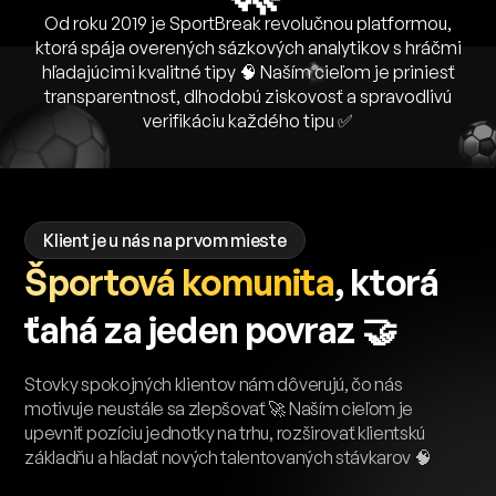
Od roku 2019 je SportBreak revolučnou platformou,
ktorá spája overených sázkových analytikov s hráčmi
hľadajúcimi kvalitné tipy 🧠 Naším cieľom je priniesť
transparentnosť, dlhodobú ziskovosť a spravodlivú
verifikáciu každého tipu ✅
Klient je u nás na prvom mieste
Športová komunita
, ktorá
ťahá za jeden povraz 🤝
Stovky spokojných klientov nám dôverujú, čo nás
motivuje neustále sa zlepšovať 🚀 Naším cieľom je
upevniť pozíciu jednotky na trhu, rozširovať klientskú
základňu a hľadať nových talentovaných stávkarov 🧠