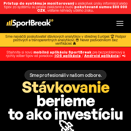
Prístup do systému je monitorovaný
a akékoľvek úniky informácií alebo
tipov zo systému sú prísne zakázané a budú
pokutované sumou 500 000
CZK
, vrátane náhrady ušlého zisku.
Sme najväčší poskytovateľ stávkových analytikov v strednej Európe! 🏆 Podpor
poctivých a transparentných analytikov! 😎 Never podvodníkom bez
verifikácie! 🚔
Stiahnite si novú
mobilnú aplikáciu SportBreak
pre bezproblémový a
rýchly odber tipov od poradcov (
iOS aplikácia
/
Android aplikácia
)! 📲
Sme profesionáli v našom odbore.
Stávkovanie
berieme
to ako investíciu
🚀