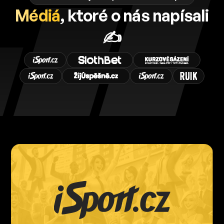
Médiá
, ktoré o nás napísali
✍️