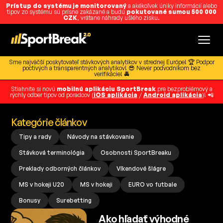
Prístup do systému je monitorovaný
a akékoľvek úniky informácií alebo
tipov zo systému sú prísne zakázané a budú
pokutované sumou 500 000
CZK
, vrátane náhrady ušlého zisku.
Sme najväčší poskytovateľ stávkových analytikov v strednej Európe! 🏆 Podpor
poctivých a transparentných analytikov! 😎 Never podvodníkom bez
verifikácie! 🚔
Stiahnite si novú
mobilnú aplikáciu SportBreak
pre bezproblémový a
rýchly odber tipov od poradcov (
iOS aplikácia
/
Android aplikácia
)! 📲
Kategórie článkov
Tipy a rady
Návody na stávkovanie
Stávková terminológia
Osobnosti SportBreaku
Preklady odborných článkov
Víkendové šlágre
MS v hokeji U20
MS v hokeji
EURO vo futbale
Bonusy
Surebetting
Ako hľadať výhodné