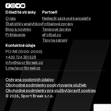
Dôležité stránky
Partneři
O nás
Nejlepší sázkové kanceláře
Štatistiky analytikov
Fotbalové zprávy
Blog & novinky
Tenisové zprávy
Prihlásenie
eFotbal.cz
Tipy na sázení
Kontaktné údaje
PO-NE (10:00–20:00)
+420 724 301 528
info@sportbreak.cz
t.me/sportbreakcz
Ochrana osobných údajov
Obchodné podmienky poskytovania služieb
Obchodné podmienky pre služby
Upraviť cookies
© 2026, Sport Break s.r.o.