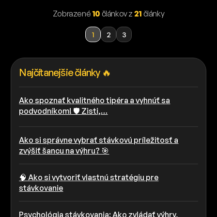
tipérskemu poradenstvu! 📈
Zobrazené
10
článkov z
21
články
1
2
3
Najčítanejšie články 🔥
Ako spoznať kvalitného tipéra a vyhnúť sa
podvodníkom! 🛡️ Zisti,…
Ako si správne vybrať stávkovú príležitosť a
zvýšiť šancu na výhru? 🎯
🧠 Ako si vytvoriť vlastnú stratégiu pre
stávkovanie
Psychológia stávkovania: Ako zvládať výhry,