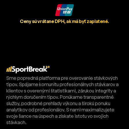
Ceny sú vrátane DPH, ak má byť zaplatené.
Sme popredná platforma pre overovanie stávkových
tipov. Spájame komunitu profesionálnych stávkarov a
klientov s overenými štatistikami, zárukou integrity a
rýchlym doručením tipov. Ponúkame transparentné
služby, podrobné prehľady výkonu a širokú ponuku
analytikov od profesionálov. S nami maximalizujete
svoje šance na úspech a získate istotu vo svojich
stávkach.