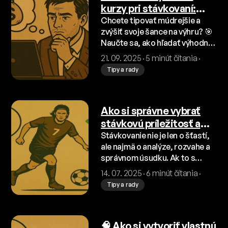
kurzy pri stávkovaní:
Tipy a triky 🎯
Chcete tipovať múdrejšie a
zvýšiť svoje šance na výhru? 🎯
Naučte sa, ako hľadať výhodné
kurzy, využiť analýzu a správne
21. 09. 2025 · 5 minút čítania ·
načasovanie, aby ste boli o
Tipy a rady
krok vpred pred stávkovými
kanceláriami 💡💰.
Ako si správne vybrať
stávkovú príležitosť a
zvýšiť šancu na výhru? 🎯
Stávkovanie nie je len o šťastí,
ale najmä o analýze, rozvahe a
správnom úsudku. Ak to s
tipovaním myslíte vážne,
14. 07. 2025 · 6 minút čítania ·
nestačí len sledovať kurzy a
Tipy a rady
dúfať v šťastie. V tomto článku
vám poradíme, ako si správne
vybrať stávkovú príležitosť,
🧠 Ako si vytvoriť vlastnú
čomu sa vyhnúť a ako si overiť,