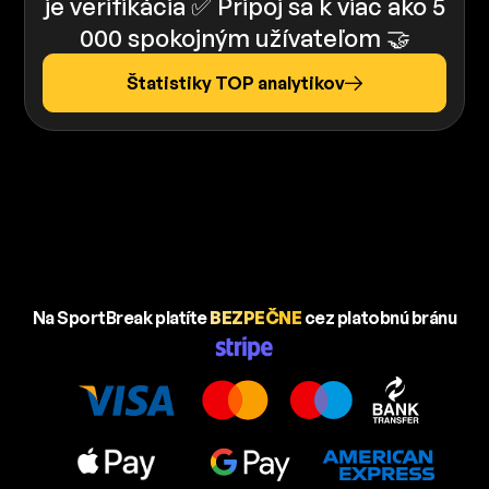
je verifikácia ✅ Pripoj sa k viac ako 5
000 spokojným užívateľom 🤝
Štatistiky TOP analytikov
Na SportBreak platíte
BEZPEČNE
cez platobnú bránu