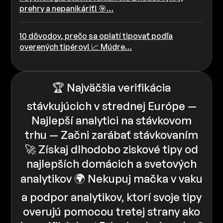
prehry a nepanikáriť! 🎯…
10 dôvodov, prečo sa oplatí tipovať podľa
overených tipérov! 📈 Múdre…
🏆 Najväčšia verifikácia
stávkujúcich v strednej Európe —
Najlepší analytici na stávkovom
trhu — Začni zarábať stávkovaním
🚀 Získaj dlhodobo ziskové tipy od
najlepších domácich a svetových
analytikov 🌍 Nekupuj mačka v vaku
a podpor analytikov, ktorí svoje tipy
overujú pomocou tretej strany ako