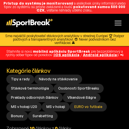
Prístup do systému je monitorovaný
a akékoľvek úniky informácií alebo
tipov zo systému sú prísne zakázané a budú
pokutované sumou 500 000
CZK
, vrátane náhrady ušlého zisku.
Sme najväčší poskytovateľ stávkových analytikov v strednej Európe! 🏆 Podpor
poctivých a transparentných analytikov! 😎 Never podvodníkom bez
verifikácie! 🚔
Stiahnite si novú
mobilnú aplikáciu SportBreak
pre bezproblémový a
rýchly odber tipov od poradcov (
iOS aplikácia
/
Android aplikácia
)! 📲
Kategórie článkov
Tipy a rady
Návody na stávkovanie
Stávková terminológia
Osobnosti SportBreaku
Preklady odborných článkov
Víkendové šlágre
MS v hokeji U20
MS v hokeji
EURO vo futbale
Bonusy
Surebetting
Zobrazené
10
článkov z
0
články