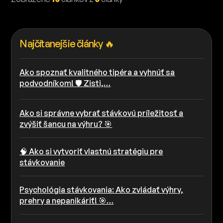
Najčítanejšie články 🔥
Ako spoznať kvalitného tipéra a vyhnúť sa
podvodníkom! 🛡️ Zisti,…
Ako si správne vybrať stávkovú príležitosť a
zvýšiť šancu na výhru? 🎯
🧠 Ako si vytvoriť vlastnú stratégiu pre
stávkovanie
Psychológia stávkovania: Ako zvládať výhry,
prehry a nepanikáriť! 🎯…