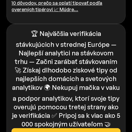
10 dôvodov, prečo sa oplatí tipovať podľa
overených tipérov! 📈 Múdre…
🏆 Najväčšia verifikácia
stávkujúcich v strednej Európe —
Najlepší analytici na stávkovom
trhu — Začni zarábať stávkovaním
🚀 Získaj dlhodobo ziskové tipy od
najlepších domácich a svetových
analytikov 🌍 Nekupuj mačka v vaku
a podpor analytikov, ktorí svoje tipy
overujú pomocou tretej strany ako
je verifikácia ✅ Pripoj sa k viac ako 5
000 spokojným užívateľom 🤝