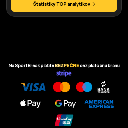
Štatistiky TOP analytikov
Na SportBreak platíte
BEZPEČNE
cez platobnú bránu