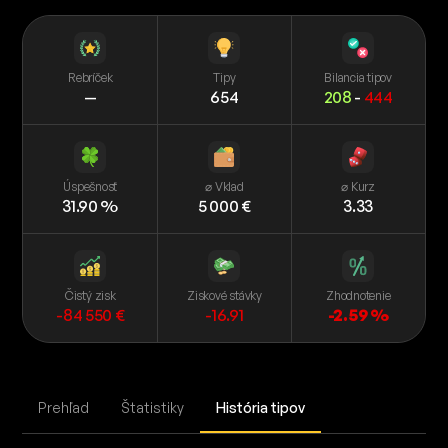
Rebríček
Tipy
Bilancia tipov
—
654
208
-
444
Úspešnosť
⌀ Vklad
⌀ Kurz
31.90 %
5 000 €
3.33
Čistý zisk
Ziskové stávky
Zhodnotenie
-84 550 €
-16.91
-2.59 %
Prehľad
Štatistiky
História tipov