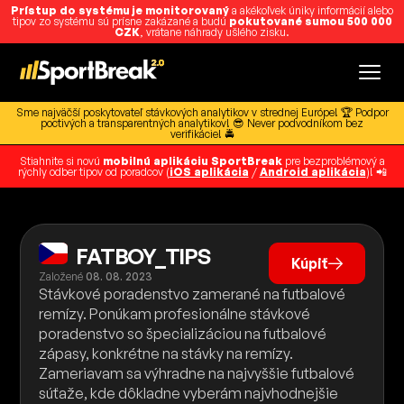
Prístup do systému je monitorovaný
a akékoľvek úniky informácií alebo
tipov zo systému sú prísne zakázané a budú
pokutované sumou 500 000
CZK
, vrátane náhrady ušlého zisku.
Sme najväčší poskytovateľ stávkových analytikov v strednej Európe! 🏆 Podpor
poctivých a transparentných analytikov! 😎 Never podvodníkom bez
verifikácie! 🚔
Stiahnite si novú
mobilnú aplikáciu SportBreak
pre bezproblémový a
rýchly odber tipov od poradcov (
iOS aplikácia
/
Android aplikácia
)! 📲
FATBOY_TIPS
Kúpiť
Založené
08. 08. 2023
Stávkové poradenstvo zamerané na futbalové
remízy. Ponúkam profesionálne stávkové
poradenstvo so špecializáciou na futbalové
zápasy, konkrétne na stávky na remízy.
Zameriavam sa výhradne na najvyššie futbalové
súťaže, kde dôkladne vyberám najvhodnejšie