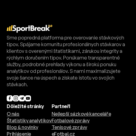
Sme popredná platforma pre overovanie stávkových
tipov. Spájame komunitu profesionálnych stávkarov a
klientov s overenými štatistikami, zárukou integrity a
rýchlym doručením tipov. Ponúkame transparentné
služby, podrobné prehľady výkonu a širokú ponuku
analytikov od profesionálov. S nami maximalizujete
svoje šance na úspech a získate istotu vo svojich
stávkach.
Dôležité stránky
Partneři
O nás
Nejlepší sázkové kanceláře
Štatistiky analytikov
Fotbalové zprávy
Blog & novinky
Tenisové zprávy
Prihlásenie
eFotbal.cz