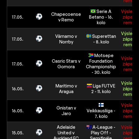
remíza
Serie A
Výslede
Chapecoense
17.05.
Betano - 16.
zápasu:
v Remo
kolo
remíza
Výslede
Värnamo v
Superettan
17.05.
zápasu:
Norrby
- 8. kolo
remíza
Motsepe
Výslede
Casric Stars v
Foundation
17.05.
zápasu:
Gomora
Championship
remíza
- 30. kolo
Výslede
Maritimo v
Liga FUTVE
16.05.
zápasu:
Aragua
2 - 11. kolo
remíza
Výslede
Gnistan v
16.05.
Veikkausliiga -
zápasu:
Jaro
7. kolo
remíza
Adelaide
A-League -
Výslede
15.05.
United v
Play Off -
zápasu:
Auckland FC
Semifinále
remíza