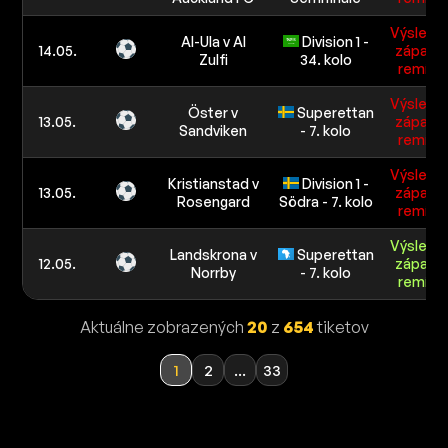
Výslede
Al-Ula v Al
Division 1 -
14.05.
zápasu:
Zulfi
34. kolo
remíza
Výslede
Öster v
Superettan
13.05.
zápasu:
Sandviken
- 7. kolo
remíza
Výslede
Kristianstad v
Division 1 -
13.05.
zápasu:
Rosengard
Södra - 7. kolo
remíza
Výslede
Landskrona v
Superettan
12.05.
zápasu:
Norrby
- 7. kolo
remíza
Aktuálne zobrazených
20
z
654
tiketov
1
2
...
33