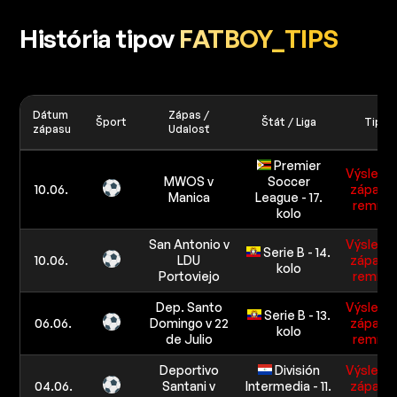
História tipov
FATBOY_TIPS
Dátum
Zápas /
Šport
Štát / Liga
Tip
zápasu
Udalosť
Premier
Výslede
MWOS v
Soccer
10.06.
zápasu:
Manica
League - 17.
remíza
kolo
San Antonio v
Výslede
Serie B - 14.
10.06.
LDU
zápasu:
kolo
Portoviejo
remíza
Dep. Santo
Výslede
Serie B - 13.
06.06.
Domingo v 22
zápasu:
kolo
de Julio
remíza
Deportivo
División
Výslede
04.06.
Santani v
Intermedia - 11.
zápasu: