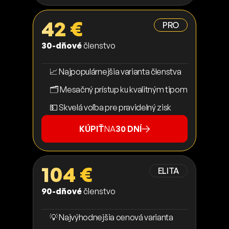
42 €
PRO
30-dňové
členstvo
📈 Najpopulárnejšia varianta členstva
🗂️ Mesačný prístup ku kvalitným tipom
💵 Skvelá voľba pre pravidelný zisk
KÚPIŤ
NA
30 DNÍ
104 €
ELITA
90-dňové
členstvo
💡 Najvýhodnejšia cenová varianta