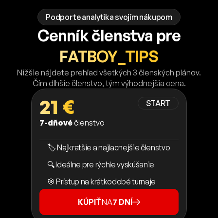
Podporte analytika svojím nákupom
Cenník členstva pre
FATBOY_TIPS
Nižšie nájdete prehľad všetkých 3 členských plánov.
Čím dlhšie členstvo, tým výhodnejšia cena.
21 €
START
7-dňové
členstvo
🏷️ Najkratšie a najlacnejšie členstvo
🔍 Ideálne pre rýchle vyskúšanie
🎯 Prístup na krátkodobé turnaje
KÚPIŤ
NA
7 DNÍ