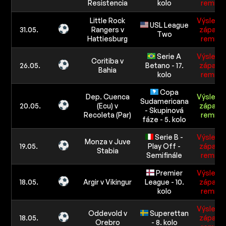
Resistencia
kolo
remíza
Little Rock
Výslede
USL League
31.05.
Rangers v
zápasu:
Two
Hattiesburg
remíza
Serie A
Výslede
Coritiba v
26.05.
Betano - 17.
zápasu:
Bahia
kolo
remíza
Copa
Dep. Cuenca
Výslede
Sudamericana
20.05.
(Ecu) v
zápasu:
- Skupinová
Recoleta (Par)
remíza
fáze - 5. kolo
Serie B -
Výslede
Monza v Juve
19.05.
Play Off -
zápasu:
Stabia
Semifinále
remíza
Premier
Výslede
18.05.
Argir v Vikingur
League - 10.
zápasu:
kolo
remíza
Výslede
Oddevold v
Superettan
18.05.
zápasu:
Orebro
- 8. kolo