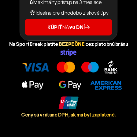
🔒 Maximálny prístup na 3 mesiace
🏆 Ideálne pre dlhodobo ziskové tipy
KÚPIŤ
NA
90 DNÍ
Na SportBreak platíte
BEZPEČNE
cez platobnú bránu
Ceny sú vrátane DPH, ak má byť zaplatené.