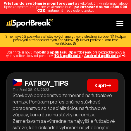
Prístup do systému je monitorovaný
a akékoľvek úniky informácií alebo
tipov zo systému sú prísne zakázané a budú
pokutované sumou 500 000
CZK
, vrátane náhrady ušlého zisku.
Sme najväčší poskytovateľ stávkových analytikov v strednej Európe! 🏆 Podpor
poctivých a transparentných analytikov! 😎 Never podvodníkom bez
verifikácie! 🚔
Stiahnite si novú
mobilnú aplikáciu SportBreak
pre bezproblémový a
rýchly odber tipov od poradcov (
iOS aplikácia
/
Android aplikácia
)! 📲
FATBOY_TIPS
Kúpiť
Založené
08. 08. 2023
Stávkové poradenstvo zamerané na futbalové
remízy. Ponúkam profesionálne stávkové
poradenstvo so špecializáciou na futbalové
zápasy, konkrétne na stávky na remízy.
Zameriavam sa výhradne na najvyššie futbalové
súťaže, kde dôkladne vyberám najvhodnejšie