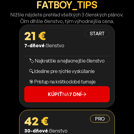
FATBOY_TIPS
Nižšie nájdete prehľad všetkých 3 členských plánov.
Čím dlhšie členstvo, tým výhodnejšia cena.
21 €
START
7-dňové
členstvo
🏷️ Najkratšie a najlacnejšie členstvo
🔍 Ideálne pre rýchle vyskúšanie
🎯 Prístup na krátkodobé turnaje
KÚPIŤ
NA
7 DNÍ
42 €
PRO
30-dňové
členstvo