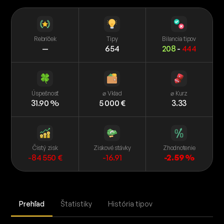
Rebríček
Tipy
Bilancia tipov
—
654
208
-
444
Úspešnosť
⌀ Vklad
⌀ Kurz
31.90 %
5 000 €
3.33
Čistý zisk
Ziskové stávky
Zhodnotenie
-84 550 €
-16.91
-2.59 %
Prehľad
Štatistiky
História tipov