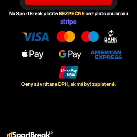
Na SportBreak platíte
BEZPEČNE
cez platobnú bránu
Ceny sú vrátane DPH, ak má byť zaplatené.