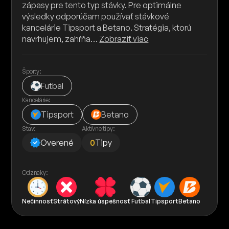
zápasy pre tento typ stávky. Pre optimálne
výsledky odporúčam používať stávkové
kancelárie Tipsport a Betano. Stratégia, ktorú
navrhujem, zahŕňa…
Zobraziť viac
Športy:
Futbal
Kancelárie:
Tipsport
Betano
Stav:
Aktívne tipy:
Overené
0
Tipy
Odznaky:
Nečinnosť
Strátový
Nízka úspešnosť
Futbal
Tipsport
Betano