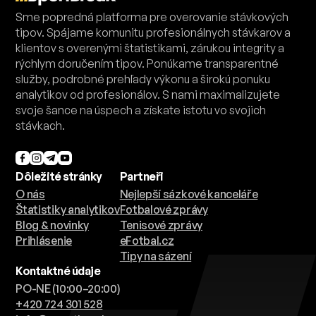
Sme popredná platforma pre overovanie stávkových
tipov. Spájame komunitu profesionálnych stávkarov a
klientov s overenými štatistikami, zárukou integrity a
rýchlym doručením tipov. Ponúkame transparentné
služby, podrobné prehľady výkonu a širokú ponuku
analytikov od profesionálov. S nami maximalizujete
svoje šance na úspech a získate istotu vo svojich
stávkach.
Dôležité stránky
Partneři
O nás
Nejlepší sázkové kanceláře
Štatistiky analytikov
Fotbalové zprávy
Blog & novinky
Tenisové zprávy
Prihlásenie
eFotbal.cz
Tipy na sázení
Kontaktné údaje
PO-NE (10:00–20:00)
+420 724 301 528