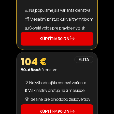
📈 Najpopulárnejšia varianta členstva
🗂️ Mesačný prístup ku kvalitným tipom
💵 Skvelá voľba pre pravidelný zisk
KÚPIŤ
NA
30 DNÍ
104 €
ELITA
90-dňové
členstvo
💡 Najvýhodnejšia cenová varianta
🔒 Maximálny prístup na 3 mesiace
🏆 Ideálne pre dlhodobo ziskové tipy
KÚPIŤ
NA
90 DNÍ