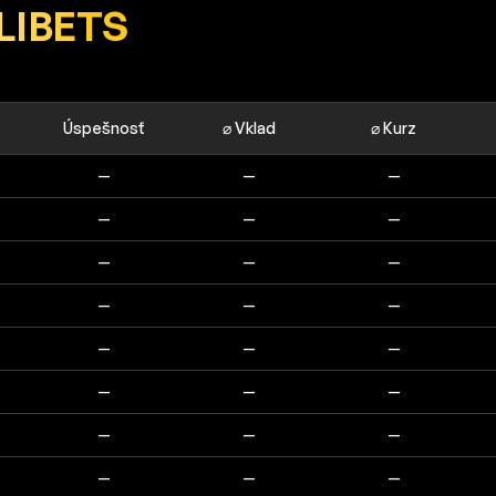
ILIBETS
Úspešnosť
⌀ Vklad
⌀ Kurz
—
—
—
—
—
—
—
—
—
—
—
—
—
—
—
—
—
—
—
—
—
—
—
—