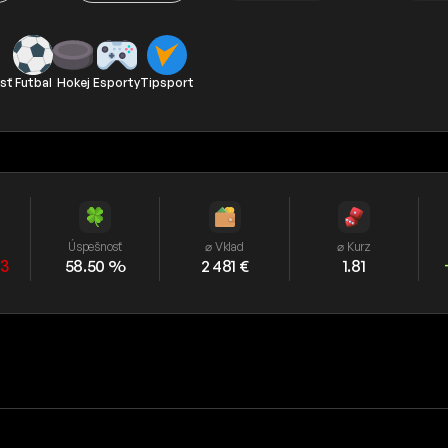
sť
Futbal
Hokej
Esporty
Tipsport
Úspešnosť
⌀ Vklad
⌀ Kurz
63
58.50 %
2 481 €
1.81