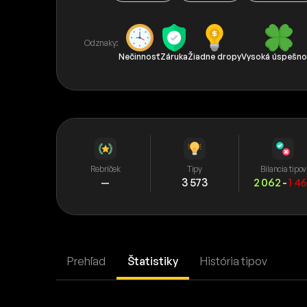
Odznaky:
Nečinnosť
Záruka
Žiadne dropy
Vysoká úspešno
Rebríček
Tipy
Bilancia tipov
—
3 573
2 062
-
1 4
Prehľad
Štatistiky
História tipov