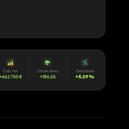
Čistý zisk
Ziskové stávky
Zhodnotenie
+462 750 €
+186.55
+5.29 %