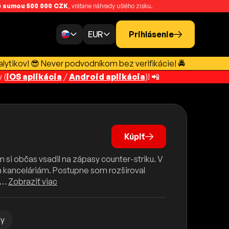
 sumou 500 000 CZK
, vrátane náhrady ušlého zisku.
EUR
Prihlásenie
lytikov! 😎 Never podvodníkom bez verifikácie! 🚔
 (
iOS aplikácia
/
Android aplikácia
)! 📲
Kúpiť
si občas vsadil na zápasy counter-striku. V
m kanceláriám. Postupne som rozširoval
ou…
Zobraziť viac
py