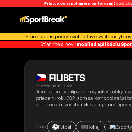
Prístup do systému je monitorovaný
a akékoľve
Sme najväčší poskytovateľ stávkových analytikov 
Stiahnite si novú
mobilnú aplikáciu Spo
FILIBETS
Založené
06. 01. 2022
Ahoj, volám sa Filip a som vysokoškolský št
priebehu roku 2021 som sa rozhodol začať b
vedomosti a začal stávkovať aj na iné športy
Futbal
Hokej
Esport
Športy: