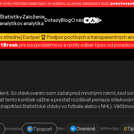
k úniky informácií alebo tipov zo systému sú prísne zakázané a budú
pokutované
Štatistiky
Založenie
Dotazy
Blog
O nás
analytikov
analytika
v strednej Európe! 🏆 Podpor poctivých a transparentných ana
rtBreak
pre bezproblémový a rýchly odber tipov od poradcov
udent. So stávkovaním som začal pred mnohými rokmi, keď som 
rať tento koníček vážne a prestať rozdávať peniaze stávkový
 (napríklad štatistické stávky vo futbale alebo v NHL). Väčšin
Overené
0
Ti
y
Tipsport
Stav:
Aktívne tipy:
Kancelárie: