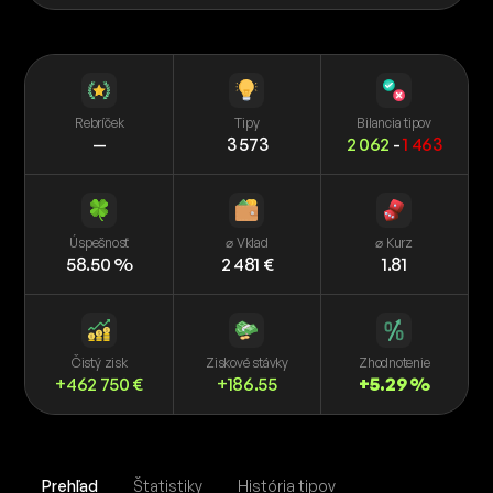
Rebríček
Tipy
Bilancia tipov
—
3 573
2 062
-
1 463
Úspešnosť
⌀ Vklad
⌀ Kurz
58.50 %
2 481 €
1.81
Čistý zisk
Ziskové stávky
Zhodnotenie
+462 750 €
+186.55
+5.29 %
Prehľad
Štatistiky
História tipov