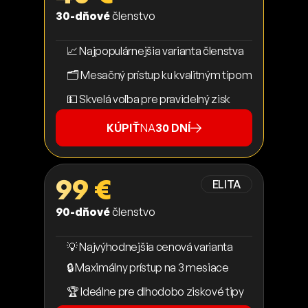
30-dňové
členstvo
📈 Najpopulárnejšia varianta členstva
🗂️ Mesačný prístup ku kvalitným tipom
💵 Skvelá voľba pre pravidelný zisk
KÚPIŤ
NA
30 DNÍ
99 €
ELITA
90-dňové
členstvo
💡 Najvýhodnejšia cenová varianta
🔒 Maximálny prístup na 3 mesiace
🏆 Ideálne pre dlhodobo ziskové tipy