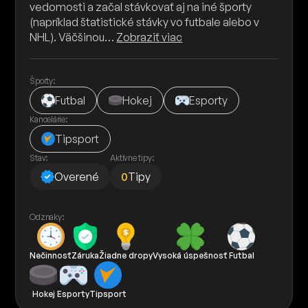
vedomosti a začal stávkovať aj na iné športy
(napríklad štatistické stávky vo futbale alebo v
NHL). Väčšinou…
Zobraziť viac
Športy:
Futbal
Hokej
Esporty
Kancelárie:
Tipsport
Stav:
Aktívne tipy:
Overené
0
Tipy
Odznaky:
Nečinnosť
Záruka
Žiadne dropy
Vysoká úspešnosť
Futbal
Hokej
Esporty
Tipsport