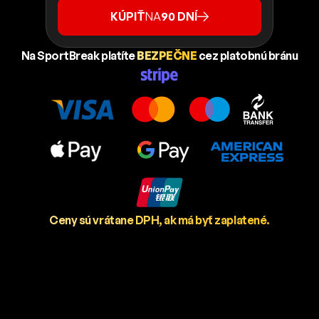
KÚPIŤ
NA
90 DNÍ
Na SportBreak platíte
BEZPEČNE
cez platobnú bránu
Ceny sú vrátane DPH, ak má byť zaplatené.