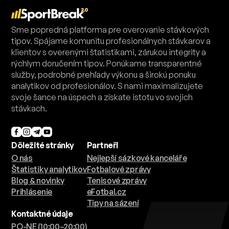
Sme popredná platforma pre overovanie stávkových
tipov. Spájame komunitu profesionálnych stávkarov a
klientov s overenými štatistikami, zárukou integrity a
rýchlym doručením tipov. Ponúkame transparentné
služby, podrobné prehľady výkonu a širokú ponuku
analytikov od profesionálov. S nami maximalizujete
svoje šance na úspech a získate istotu vo svojich
stávkach.
Dôležité stránky
Partneři
O nás
Nejlepší sázkové kanceláře
Štatistiky analytikov
Fotbalové zprávy
Blog & novinky
Tenisové zprávy
Prihlásenie
eFotbal.cz
Tipy na sázení
Kontaktné údaje
PO-NE (10:00–20:00)