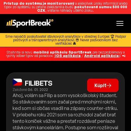
Prístup do systému je monitorovaný
a akékoľvek úniky informácií alebo
tipov zo systému sú prísne zakázané a budú
pokutované sumou 500 000
CZK
, vrátane náhrady ušlého zisku.
Sme najväčší poskytovateľ stávkových analytikov v strednej Európe! 🏆 Podpor
poctivých a transparentných analytikov! 😎 Never podvodníkom bez
verifikácie! 🚔
Stiahnite si novú
mobilnú aplikáciu SportBreak
pre bezproblémový a
rýchly odber tipov od poradcov (
iOS aplikácia
/
Android aplikácia
)! 📲
FILIBETS
Kúpiť
Založené
06. 01. 2022
Ahoj, volám sa Filip a som vysokoškolský študent.
So stávkovaním som začal pred mnohými rokmi,
keď som si občas vsadil na zápasy counter-striku.
V priebehu roku 2021 som sa rozhodol začať brať
tento koníček vážne a prestať rozdávať peniaze
stávkovým kanceláriám. Postupne som rozširoval