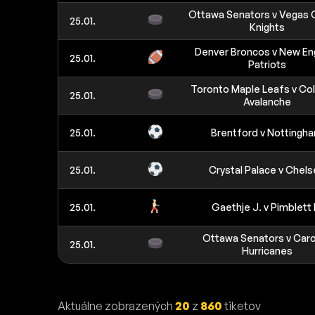
Ottawa Senators v Vegas 
25.01.
Knights
Denver Broncos v New En
25.01.
Patriots
Toronto Maple Leafs v Co
25.01.
Avalanche
25.01.
Brentford v Nottingh
25.01.
Crystal Palace v Chel
25.01.
Gaethje J. v Pimblett 
Ottawa Senators v Caro
25.01.
Hurricanes
Aktuálne zobrazených
20
z
860
tiketov