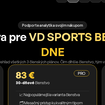
Podporte analytika svojím nákupom
va pre
VD SPORTS BE
DNE
rehľad všetkých 3 členských plánov. Čím dlhšie členstvo, tým 
83 €
PRO
30-dňové
členstvo
📈 Najpopulárnejšia varianta členstva
🗂️ Mesačný prístup ku kvalitným tipom