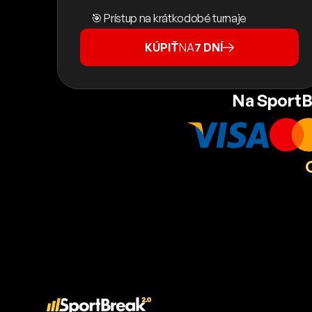
🎯 Prístup na krátkodobé turnaje
KÚPIŤ
NA
7 DNÍ
Na SportB