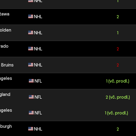
NHL
1
ttawa
NHL
2
olden
NHL
1
rado
NHL
2
 Bruins
NHL
2
ngeles
NFL
1 (vč. prodl.)
gland
NFL
2 (vč. prodl.)
ngeles
NFL
1 (vč. prodl.)
sburgh
NHL
2