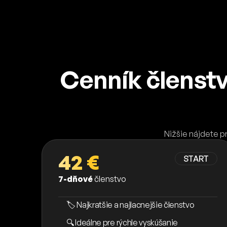
Cenník členst
Nižšie nájdete p
42 €
START
7-dňové
členstvo
🏷️ Najkratšie a najlacnejšie členstvo
🔍 Ideálne pre rýchle vyskúšanie