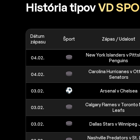
História tipov
VD SPO
Dátum
Šport
Zápas / Udalosť
zápasu
New York Islanders v Pitt
04.02.
Penguins
Carolina Hurricanes v O
04.02.
Senators
03.02.
Arsenal v Chelsea
Calgary Flames v Toronto
03.02.
Leafs
03.02.
Dallas Stars v Winnipeg 
Nashville Predators v St. 