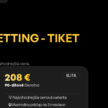
TTING - TIKET
výhodnejšia cena.
208 €
ELITA
90-dňové
členstvo
💡 Najvýhodnejšia cenová varianta
🔒 Maximálny prístup na 3 mesiace