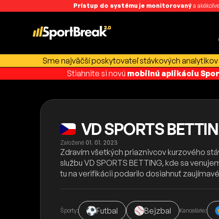
Prístup do systému je monitorovaný
a akékoľve
Sme najväčší poskytovateľ stávkových analytikov 
Stiahnite si novú
mobilnú aplikáciu Spo
VD SPORTS BETTING
Založené
01. 01. 2023
Zdravím všetkých priaznivcov kurzového stáv
službu VD SPORTS BETTING, kde sa venujem t
tu na verifikácii podarilo dosiahnuť zaujíma
Futbal
Bejzbal
Športy:
Kancelárie: