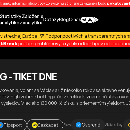
k úniky informácií alebo tipov zo systému sú prísne zakázané a budú
pokutované
Štatistiky
Založenie
Dotazy
Blog
O nás
analytikov
analytika
v strednej Európe! 🏆 Podpor poctivých a transparentných ana
rtBreak
pre bezproblémový a rýchly odber tipov od poradcov
 - TIKET DNE
kovania, volám sa Václav a už niekoľko rokov sa aktívne ven
zv. high volume bettingu, čo v preklade znamená stávkovani
vé výsledky. Viac ako 130 000 Kč zisku, s priemerným yieldom…
Overené
Tipsport
Sazkabet
Stav:
Aktívne tipy: