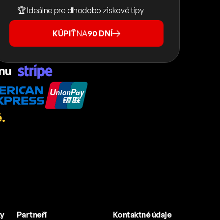
🏆 Ideálne pre dlhodobo ziskové tipy
KÚPIŤ
NA
90 DNÍ
ánu
.
ky
Partneři
Kontaktné údaje