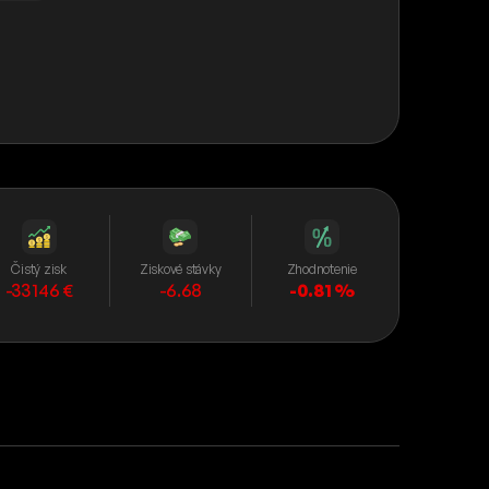
Čistý zisk
Ziskové stávky
Zhodnotenie
-33 146 €
-6.68
-0.81 %