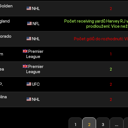
Golden
NHL
2
gland
Počet receiving yardů Harvey RJ 
NFL
prodloužení: Více než 
lorado
NHL
Počet gólů do rozhodnutí: V
Premier
am
1
League
Premier
sea
2
League
P.
UFC
2
lina
NHL
2
1
2
3
...