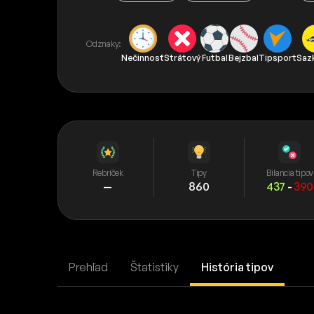
Odznaky:
Nečinnosť
Strátový
Futbal
Bejzbal
Tipsport
Saz
Rebríček
Tipy
Bilancia tipov
—
860
437
-
390
Prehľad
Štatistiky
História tipov