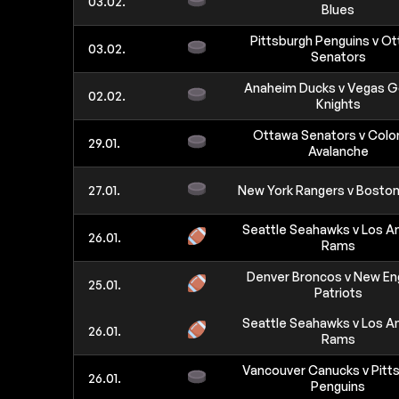
03.02.
Blues
Pittsburgh Penguins v O
03.02.
Senators
Anaheim Ducks v Vegas G
02.02.
Knights
Ottawa Senators v Colo
29.01.
Avalanche
27.01.
New York Rangers v Boston
Seattle Seahawks v Los A
26.01.
Rams
Denver Broncos v New En
25.01.
Patriots
Seattle Seahawks v Los A
26.01.
Rams
Vancouver Canucks v Pitt
26.01.
Penguins