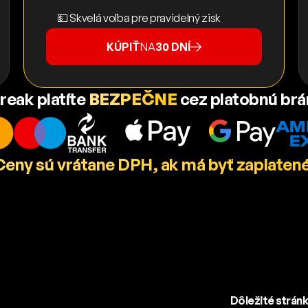
💵 Skvelá voľba pre pravidelný zisk
KÚPIŤ
NA
30 DNÍ
reak platíte
BEZPEČNE
cez platobnú br
Ceny sú vrátane DPH, ak má byť zaplatené
Dôležité strán