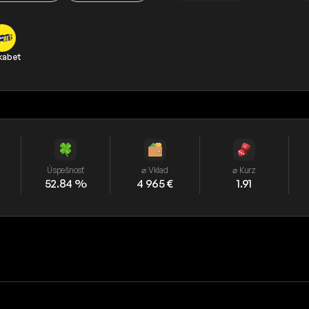
kabet
Úspešnosť
⌀ Vklad
⌀ Kurz
52.84 %
4 965 €
1.91