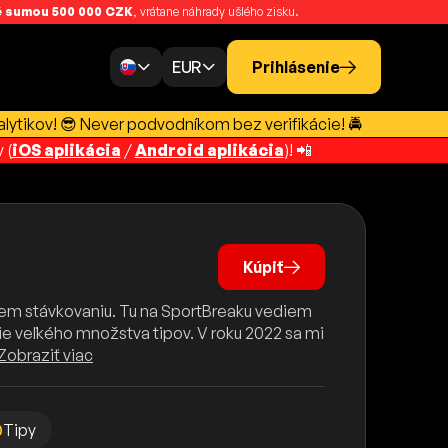
 sumou 500 000 CZK
, vrátane náhrady ušlého zisku.
EUR
Prihlásenie
lytikov! 😎 Never podvodníkom bez verifikácie! 🚔
 (
iOS aplikácia
/
Android aplikácia
)! 📲
Kúpiť
ujem stávkovaniu. Tu na SportBreaku vediem
e veľkého množstva tipov. V roku 2022 sa mi
Zobraziť viac
0
Tipy