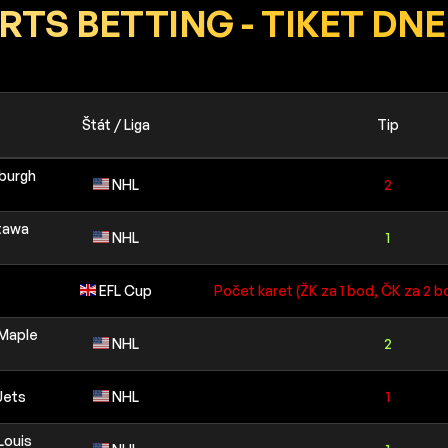
RTS BETTING - TIKET DNE
Štát / Liga
Tip
sburgh
NHL
2
ttawa
NHL
1
EFL Cup
Počet karet (ŽK za 1 bod, ČK za 2 b
 Maple
NHL
2
Jets
NHL
1
Louis