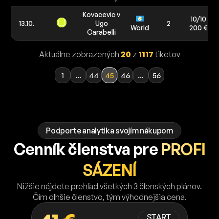
Kovacevic v
10/10
13.10.
Ugo
2
World
200 €
Carabelli
Aktuálne zobrazených
20
z
1117
tiketov
1
...
44
45
46
...
56
Podporte analytika svojím nákupom
Cenník členstva pre
PROFI
SÁZENÍ
Nižšie nájdete prehľad všetkých 3 členských plánov.
Čím dlhšie členstvo, tým výhodnejšia cena.
START