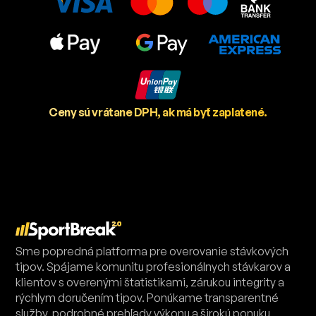
Ceny sú vrátane DPH, ak má byť zaplatené.
Sme popredná platforma pre overovanie stávkových
tipov. Spájame komunitu profesionálnych stávkarov a
klientov s overenými štatistikami, zárukou integrity a
rýchlym doručením tipov. Ponúkame transparentné
služby, podrobné prehľady výkonu a širokú ponuku