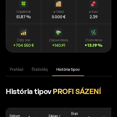
Úspešnosť
⌀ Vklad
⌀ Kurz
51.87 %
5 000 €
2.39
Čistý zisk
Ziskové stávky
Zhodnotenie
+704 550 €
+140.91
+13.19 %
Prehľad
Štatistiky
História tipov
História tipov
PROFI SÁZENÍ
Štát
Dátum
Zápas /