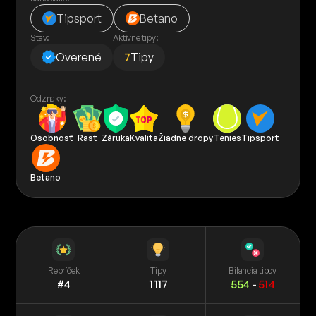
Tipsport
Betano
Stav:
Aktívne tipy:
Overené
7
Tipy
Odznaky:
Osobnosť
Rast
Záruka
Kvalita
Žiadne dropy
Tenies
Tipsport
Betano
Rebríček
Tipy
Bilancia tipov
#4
1 117
554
-
514