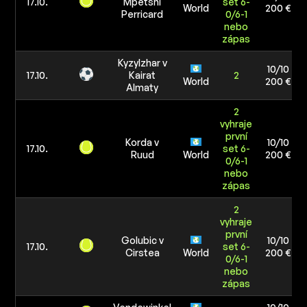
17.10.
Mpetshi
set 6-
World
200 €
Perricard
0/6-1
nebo
zápas
Kyzylzhar v
10/10
17.10.
Kairat
2
World
200 €
Almaty
2
vyhraje
první
Korda v
10/10
17.10.
set 6-
Ruud
World
200 €
0/6-1
nebo
zápas
2
vyhraje
první
Golubic v
10/10
17.10.
set 6-
Cirstea
World
200 €
0/6-1
nebo
zápas