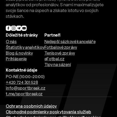
analytikov od profesionálov. S nami maximalizujete
svoje šance na úspech a získate istotu vo svojich
stávkach.
Dôležité stránky
Partneři
O nás
Nejlepší sázkové kanceláře
Štatistiky analytikov
Fotbalové zprávy
Blog & novinky
Tenisové zprávy
Prihlásenie
eFotbal.cz
Tipy na sázení
Kontaktné údaje
PO-NE (10:00–20:00)
+420 724 301 528
info@sportbreak.cz
t.me/sportbreakcz
Ochrana osobných údajov
Obchodné podmienky poskytovania služieb