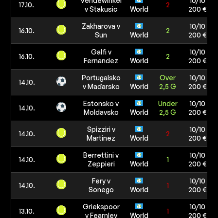
Vendewinkel
10/10
17.10.
2
v Stakusic
World
200 €
Zakharova v
10/10
16.10.
2
Sun
World
200 €
Galfi v
10/10
16.10.
2
Fernandez
World
200 €
Portugalsko
Over
10/10
14.10.
v Maďarsko
World
2,5 G
200 €
Estonsko v
Under
10/10
14.10.
Moldavsko
World
2,5 G
200 €
Spizziri v
10/10
14.10.
2
Martinez
World
200 €
Berrettini v
10/10
14.10.
1
Zeppieri
World
200 €
Fery v
10/10
14.10.
1
Sonego
World
200 €
Griekspoor
10/10
13.10.
1
v Fearnley
World
200 €