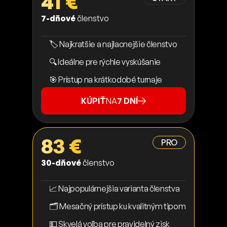
41 €
7-dňové
členstvo
🏷️ Najkratšie a najlacnejšie členstvo
🔍 Ideálne pre rýchle vyskúšanie
🎯 Prístup na krátkodobé turnaje
KÚPIŤ
NA
7 DNÍ
83 €
PRO
30-dňové
členstvo
📈 Najpopulárnejšia varianta členstva
🗂️ Mesačný prístup ku kvalitným tipom
💵 Skvelá voľba pre pravidelný zisk