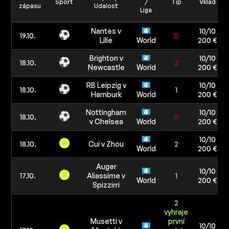
Šport
/
Tip
Vklad
zápasu
Udalosť
Liga
Nantes v
10/10
19.10.
0
Lille
World
200 €
Brighton v
10/10
18.10.
2
Newcastle
World
200 €
RB Leipzig v
10/10
18.10.
1
Hamburk
World
200 €
Nottingham
10/10
18.10.
0
v Chelsea
World
200 €
10/10
18.10.
Cui v Zhou
2
World
200 €
Auger
10/10
17.10.
Aliassime v
1
World
200 €
Spizzirri
2
vyhraje
Musetti v
první
10/10