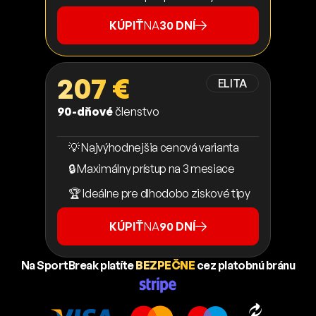
KÚPIŤ
NA
30 DNÍ
207 €
ELITA
90-dňové
členstvo
💡 Najvýhodnejšia cenová varianta
🔒 Maximálny prístup na 3 mesiace
🏆 Ideálne pre dlhodobo ziskové tipy
KÚPIŤ
NA
90 DNÍ
Na SportBreak platíte
BEZPEČNE
cez platobnú bránu