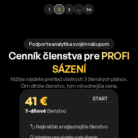
1
2
3
...
56
Podporte analytika svojím nákupom
Cenník členstva pre
PROFI
SÁZENÍ
Nižšie nájdete prehľad všetkých 3 členských plánov.
Čím dlhšie členstvo, tým výhodnejšia cena.
41 €
START
7-dňové
členstvo
🏷️ Najkratšie a najlacnejšie členstvo
🔍 Ideálne pre rýchle vyskúšanie