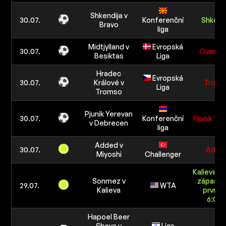
Shkendija v
30.07.
Konferenční
Shkend
Bravo
liga
Midtjylland v
Evropská
30.07.
Over 2,
Besiktas
Liga
Hradec
Evropská
30.07.
Králové v
Trom
Liga
Tromso
Pjunik Yerevan
30.07.
Konferenční
Pjunik Ye
v Debrecen
liga
Added v
30.07.
Adde
Miyoshi
Challenger
Kalieva vy
Sonmez v
zápas n
29.07.
WTA
Kalieva
první s
6:0/6:
Hapoel Beer
Sheva v
Liga