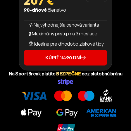
207 €
90-dňové
členstvo
💡 Najvýhodnejšia cenová varianta
🔒 Maximálny prístup na 3 mesiace
🏆 Ideálne pre dlhodobo ziskové tipy
KÚPIŤ
NA
90 DNÍ
Na SportBreak platíte
BEZPEČNE
cez platobnú bránu