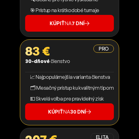
🎯 Prístup na krátkodobé turnaje
KÚPIŤ
NA
7 DNÍ
83 €
PRO
30-dňové
členstvo
📈 Najpopulárnejšia varianta členstva
🗂️ Mesačný prístup ku kvalitným tipom
💵 Skvelá voľba pre pravidelný zisk
KÚPIŤ
NA
30 DNÍ
ELITA