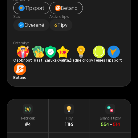
Tipsport
Betano
Stav:
Aktívne tipy:
Overené
6
Tipy
Odznaky:
Osobnosť
Rast
Záruka
Kvalita
Žiadne dropy
Tenies
Tipsport
Betano
Rebríček
Tipy
Bilancia tipov
#4
1 116
554
-
514