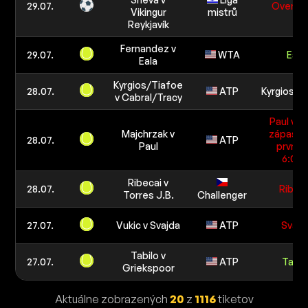
29.07.
Over 2,
Vikingur
mistrů
Reykjavík
Fernandez v
29.07.
WTA
Eala
Eala
Kyrgios/Tiafoe
28.07.
ATP
Kyrgios/T
v Cabral/Tracy
Paul vyh
Majchrzak v
zápas n
28.07.
ATP
Paul
první s
6:0/6:
Ribecai v
28.07.
Ribec
Torres J.B.
Challenger
27.07.
Vukic v Svajda
ATP
Svajd
Tabilo v
27.07.
ATP
Tabil
Griekspoor
Aktuálne zobrazených
20
z
1116
tiketov