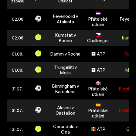
zápasu
Udalosť
Feyenoord v
02.08.
Přátelské
Feyeno
Atalanta
utkání
Kumstat v
02.08.
Kumst
Bueno
Challenger
01.08.
Damm v Rocha
ATP
Roch
Trungelliti v
01.08.
ATP
Meji
Mejia
Birmingham v
31.07.
Přátelské
Birming
Barcelona
utkání
Alaves v
31.07.
Přátelské
Under 2
Castellon
utkání
Cerundolo v
31.07.
ATP
Gea
Gea