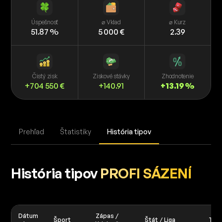
Úspešnosť
⌀ Vklad
⌀ Kurz
51.87 %
5 000 €
2.39
Čistý zisk
Ziskové stávky
Zhodnotenie
+704 550 €
+140.91
+13.19 %
Prehľad
Štatistiky
História tipov
História tipov
PROFI SÁZENÍ
Dátum
Zápas /
Šport
Štát / Liga
Tip