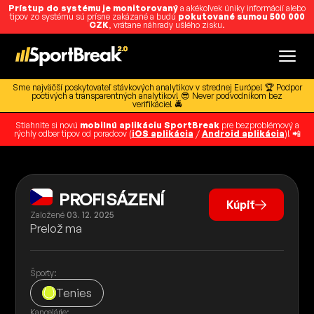
Prístup do systému je monitorovaný
a akékoľvek úniky informácií alebo
tipov zo systému sú prísne zakázané a budú
pokutované sumou 500 000
CZK
, vrátane náhrady ušlého zisku.
Sme najväčší poskytovateľ stávkových analytikov v strednej Európe! 🏆 Podpor
poctivých a transparentných analytikov! 😎 Never podvodníkom bez
verifikácie! 🚔
Stiahnite si novú
mobilnú aplikáciu SportBreak
pre bezproblémový a
rýchly odber tipov od poradcov (
iOS aplikácia
/
Android aplikácia
)! 📲
PROFI SÁZENÍ
Kúpiť
Založené
03. 12. 2025
Prelož ma
Športy:
Tenies
Kancelárie: