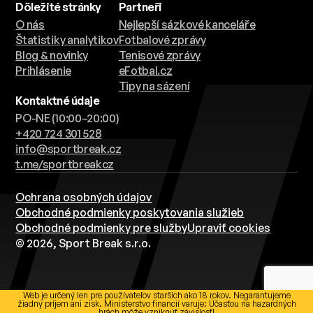
Dôležité stránky
Partneři
O nás
Nejlepší sázkové kanceláře
Štatistiky analytikov
Fotbalové zprávy
Blog & novinky
Tenisové zprávy
Prihlásenie
eFotbal.cz
Tipy na sázení
Kontaktné údaje
PO-NE (10:00–20:00)
+420 724 301 528
info@sportbreak.cz
t.me/sportbreakcz
Ochrana osobných údajov
Obchodné podmienky poskytovania služieb
Obchodné podmienky pre služby
Upraviť cookies
© 2026, Sport Break s.r.o.
Web je určený len pre používateľov starších ako 18 rokov. Negarantujeme
žiadny príjem ani zisk. Ministerstvo financií varuje: Účasťou na hazardných
hrách môže vzniknúť závislosť!