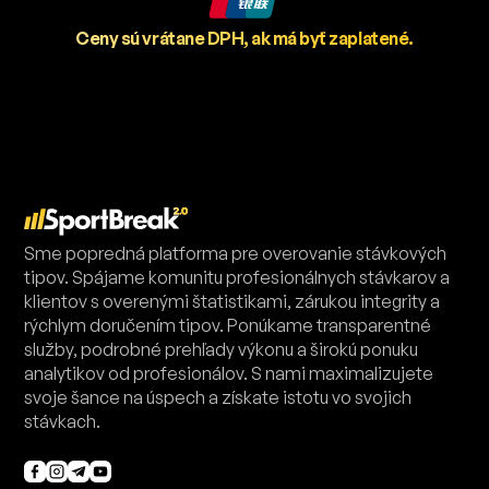
Ceny sú vrátane DPH, ak má byť zaplatené.
Sme popredná platforma pre overovanie stávkových
tipov. Spájame komunitu profesionálnych stávkarov a
klientov s overenými štatistikami, zárukou integrity a
rýchlym doručením tipov. Ponúkame transparentné
služby, podrobné prehľady výkonu a širokú ponuku
analytikov od profesionálov. S nami maximalizujete
svoje šance na úspech a získate istotu vo svojich
stávkach.