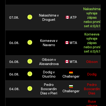
Nakashima
vyhraje
Nakashima v
07.08.
ATP
zápas
Droguet
nebo první
set 6:0/6:1
Korneeva
vyhraje
Korneeva v
06.08.
WTA
zápas
Navarro
nebo první
set 6:0/6:1
Gibson v
06.08.
WTA
Gibson
Alexandrova
Dodig v
06.08.
Dodig
Giustino
Challenger
Pedro
Pedro
04.08.
Boscardin
Boscardin
Challenger
Dias v Pieri
Dias
Ruse
vyhraje