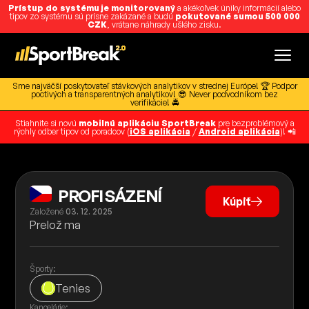
Prístup do systému je monitorovaný
a akékoľvek úniky informácií alebo
tipov zo systému sú prísne zakázané a budú
pokutované sumou 500 000
CZK
, vrátane náhrady ušlého zisku.
Sme najväčší poskytovateľ stávkových analytikov v strednej Európe! 🏆 Podpor
poctivých a transparentných analytikov! 😎 Never podvodníkom bez
verifikácie! 🚔
Stiahnite si novú
mobilnú aplikáciu SportBreak
pre bezproblémový a
rýchly odber tipov od poradcov (
iOS aplikácia
/
Android aplikácia
)! 📲
PROFI SÁZENÍ
Kúpiť
Založené
03. 12. 2025
Prelož ma
Športy:
Tenies
Kancelárie: