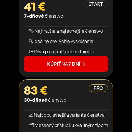
41 €
START
7-dňové
členstvo
🏷️ Najkratšie a najlacnejšie členstvo
🔍 Ideálne pre rýchle vyskúšanie
🎯 Prístup na krátkodobé turnaje
KÚPIŤ
NA
7 DNÍ
83 €
PRO
30-dňové
členstvo
📈 Najpopulárnejšia varianta členstva
🗂️ Mesačný prístup ku kvalitným tipom