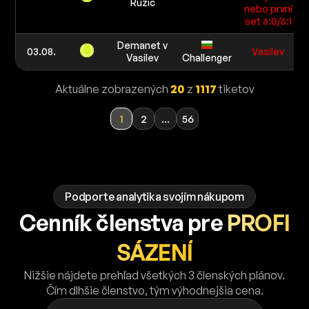
Ruzic
nebo první
set 6:0/6:1
Demanet v
03.08.
Vasilev
Vasilev
Challenger
Aktuálne zobrazených
20
z
1117
tiketov
1
2
...
56
Podporte analytika svojím nákupom
Cenník členstva pre
PROFI
SÁZENÍ
Nižšie nájdete prehľad všetkých 3 členských plánov.
Čím dlhšie členstvo, tým výhodnejšia cena.