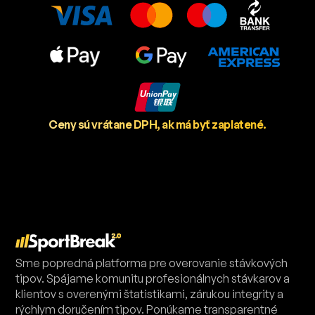
Ceny sú vrátane DPH, ak má byť zaplatené.
Sme popredná platforma pre overovanie stávkových
tipov. Spájame komunitu profesionálnych stávkarov a
klientov s overenými štatistikami, zárukou integrity a
rýchlym doručením tipov. Ponúkame transparentné