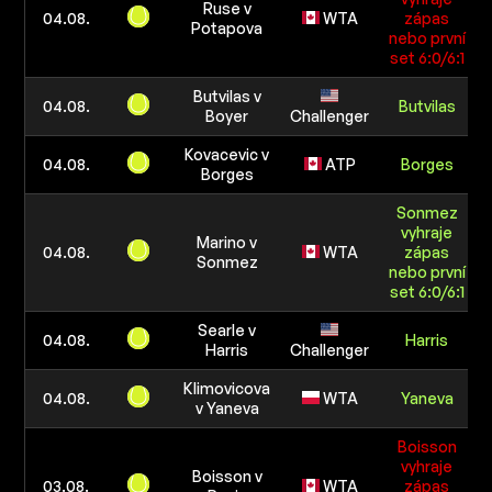
Ruse v
04.08.
WTA
zápas
Potapova
nebo první
set 6:0/6:1
Butvilas v
04.08.
Butvilas
Boyer
Challenger
Kovacevic v
04.08.
ATP
Borges
Borges
Sonmez
vyhraje
Marino v
04.08.
WTA
zápas
Sonmez
nebo první
set 6:0/6:1
Searle v
04.08.
Harris
Harris
Challenger
Klimovicova
04.08.
WTA
Yaneva
v Yaneva
Boisson
vyhraje
Boisson v
03.08.
WTA
zápas