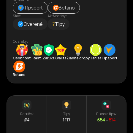
Tipsport
Betano
Stav:
Aktívne tipy:
Overené
7
Tipy
Odznaky:
Osobnosť
Rast
Záruka
Kvalita
Žiadne dropy
Tenies
Tipsport
Betano
Rebríček
Tipy
Bilancia tipov
#4
1 117
554
-
514