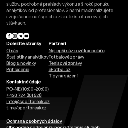
služby, podrobné prehľady výkonu a širokú ponuku
analytikov od profesionálov. S nami maximalizujete
svoje šance na úspech a získate istotu vo svojich
stávkach.
Dôležité stránky
Partneři
O nás
Nejlepší sázkové kanceláře
Štatistiky analytikov
Fotbalové zprávy
Blog & novinky
Tenisové zprávy
Prihlásenie
eFotbal.cz
Tipy na sázení
Kontaktné údaje
PO-NE (10:00–20:00)
+420 724 301 528
info@sportbreak.cz
t.me/sportbreakcz
Ochrana osobných údajov
Obchodné podmienky poskytovania služieb