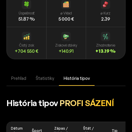
Úspešnosť
⌀ Vklad
⌀ Kurz
51.87 %
5 000 €
2.39
Čistý zisk
Ziskové stávky
Zhodnotenie
+704 550 €
+140.91
+13.19 %
Prehľad
Štatistiky
História tipov
História tipov
PROFI SÁZENÍ
Dátum
Zápas /
Štát /
Šport
Tip