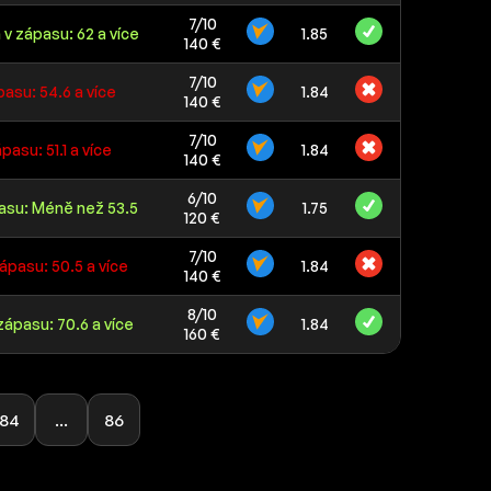
7/10
v zápasu: 62 a více
1.85
140 €
7/10
pasu: 54.6 a více
1.84
140 €
7/10
pasu: 51.1 a více
1.84
140 €
6/10
asu: Méně než 53.5
1.75
120 €
7/10
zápasu: 50.5 a více
1.84
140 €
8/10
zápasu: 70.6 a více
1.84
160 €
84
...
86