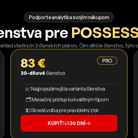
Podporte analytika svojím nákupom
enstva pre
POSSESS
rehľad všetkých 3 členských plánov. Čím dlhšie členstvo, tým 
83 €
PRO
30-dňové
členstvo
📈 Najpopulárnejšia varianta členstva
🗂️ Mesačný prístup ku kvalitným tipom
💵 Skvelá voľba pre pravidelný zisk
KÚPIŤ
NA
30 DNÍ