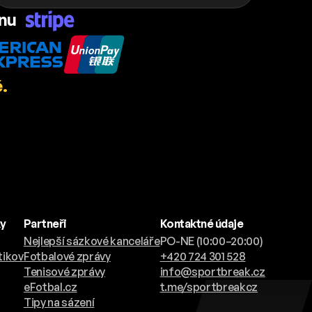
ánu
.
ky
Partneři
Kontaktné údaje
Nejlepší sázkové kanceláře
PO-NE (10:00–20:00)
tikov
Fotbalové zprávy
+420 724 301 528
Tenisové zprávy
info@sportbreak.cz
eFotbal.cz
t.me/sportbreakcz
Tipy na sázení