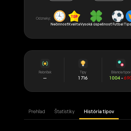
Odznaky:
Nečinnosť
Kvalita
Vysoká úspešnosť
Futbal
Tip
Rebríček
Tipy
Bilancia tipov
—
1 716
1 004
-
69
Prehľad
Štatistiky
História tipov