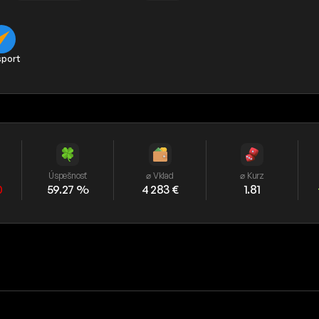
sport
Úspešnosť
⌀ Vklad
⌀ Kurz
0
59.27 %
4 283 €
1.81