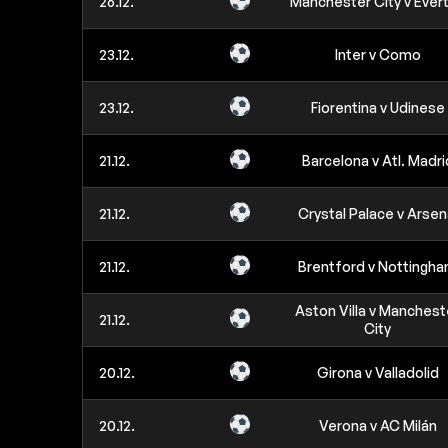
26.12.
Manchester City v Ever
23.12.
Inter v Como
23.12.
Fiorentina v Udinese
21.12.
Barcelona v Atl. Madri
21.12.
Crystal Palace v Arsen
21.12.
Brentford v Nottingh
Aston Villa v Manchest
21.12.
City
20.12.
Girona v Valladolid
20.12.
Verona v AC Milán