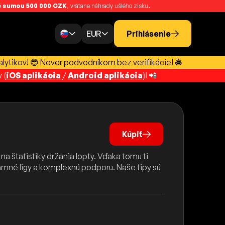
 sumou 500 000 CZK
, vrátane náhrady ušlého zisku.
EUR
Prihlásenie
lytikov! 😎 Never podvodníkom bez verifikácie! 🚔
 (
iOS aplikácia
/
Android aplikácia
)! 📲
Kúpiť
na štatistiky držania lopty. Vďaka tomu ti
amné ligy a komplexnú podporu. Naše tipy sú