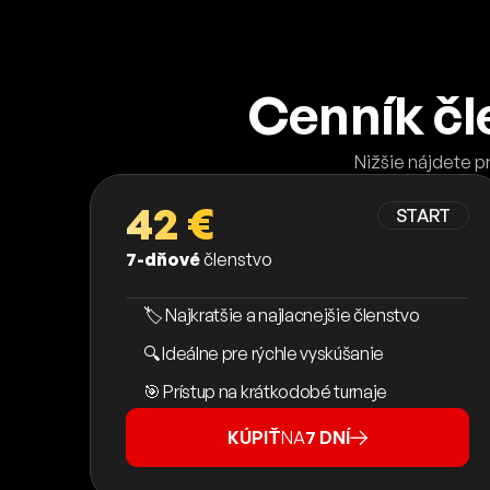
Cenník čl
Nižšie nájdete p
42 €
START
7-dňové
členstvo
🏷️ Najkratšie a najlacnejšie členstvo
🔍 Ideálne pre rýchle vyskúšanie
🎯 Prístup na krátkodobé turnaje
KÚPIŤ
NA
7 DNÍ