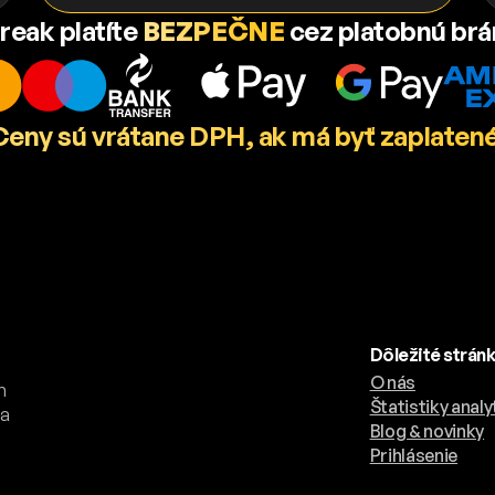
reak platíte
BEZPEČNE
cez platobnú br
Ceny sú vrátane DPH, ak má byť zaplatené
Dôležité strán
O nás
h
Štatistiky analy
 a
Blog & novinky
a
Prihlásenie