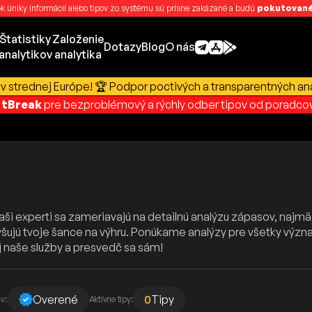
k úniky informácií alebo tipov zo systému sú prísne zakázané a budú
pokutované
Štatistiky
Založenie
Dotazy
Blog
O nás
analytikov
analytika
v strednej Európe! 🏆 Podpor poctivých a transparentných ana
rtBreak
pre bezproblémový a rýchly odber tipov od poradcov
aši experti sa zameriavajú na detailnú analýzu zápasov, najmä 
šujú tvoje šance na výhru. Ponúkame analýzy pre všetky význ
 naše služby a presvedč sa sám!
Overené
0
Tipy
v:
Aktívne tipy: