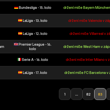
Bundesliga - 15. kolo
držení míče Bayern München 
LaLiga - 13. kolo
držení míče Valencia v zá
LaLiga - 12. kolo
držení míče Villarreal v zá
Premier League - 16.
Ham
držení míče West Ham v záp
kolo
Serie A - 16. kolo
držení míče Inter Milano v 
LaLiga - 17. kolo
držení míče FC Barcelona v 
1
...
82
83