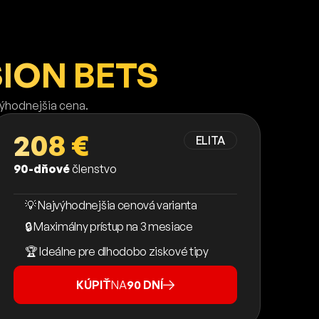
ION BETS
výhodnejšia cena.
208 €
ELITA
90-dňové
členstvo
💡 Najvýhodnejšia cenová varianta
🔒 Maximálny prístup na 3 mesiace
🏆 Ideálne pre dlhodobo ziskové tipy
KÚPIŤ
NA
90 DNÍ