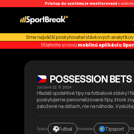
Prístup do systému je monitorovaný
a akékoľve
Sme najväčší poskytovateľ stávkových analytikov 
Stiahnite si novú
mobilnú aplikáciu Spo
POSSESSION BETS
Založené
22. 11. 2024
Hľadáš spoľahlivé tipy na futbalové stávky? N
poskytujeme personalizované tipy, ktoré zvy
založené na dátach, nie na náhode. Vyskúšaj
Futbal
Tipsport
Sta
Športy:
Kancelárie: