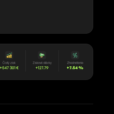
Čistý zisk
Ziskové stávky
Zhodnotenie
+547 301 €
+127.79
+7.54 %