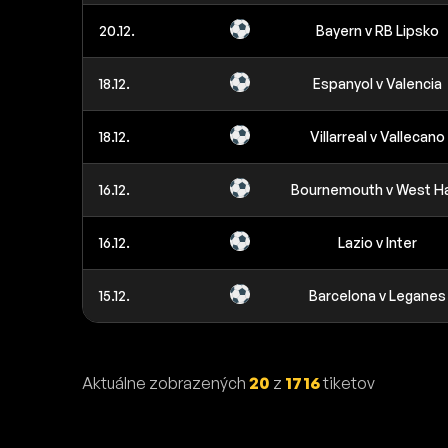
20.12.
Bayern v RB Lipsko
18.12.
Espanyol v Valencia
18.12.
Villarreal v Vallecano
16.12.
Bournemouth v West 
16.12.
Lazio v Inter
15.12.
Barcelona v Leganes
Aktuálne zobrazených
20
z
1716
tiketov