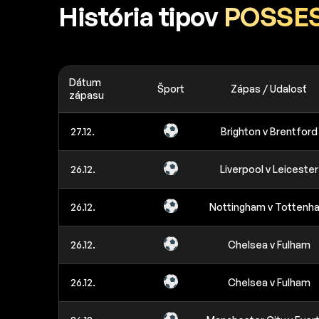
História tipov
POSSES
Dátum
Šport
Zápas / Udalosť
zápasu
27.12.
Brighton v Brentford
26.12.
Liverpool v Leicester
26.12.
Nottingham v Tottenh
26.12.
Chelsea v Fulham
26.12.
Chelsea v Fulham