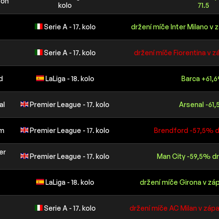
ton
kolo
71.5
Serie A - 17. kolo
držení míče Inter Milano v 
Serie A - 17. kolo
držení míče Fiorentina v z
d
LaLiga - 18. kolo
Barca +61,
al
Premier League - 17. kolo
Arsenal -61
am
Premier League - 17. kolo
Brendford -57,5% d
er
Premier League - 17. kolo
Man City -59,5% dr
LaLiga - 18. kolo
držení míče Girona v záp
Serie A - 17. kolo
držení míče AC Milan v záp