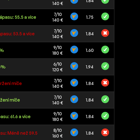
1.84
140 €
7/10
zápasu: 55.5 a více
1.75
140 €
7/10
ápasu: 53.5 a více
1.84
140 €
9/10
6%
1.60
180 €
6/10
,5%
1.94
120 €
7/10
ržení míče
1.84
140 €
7/10
žení míče
1.84
140 €
9/10
asu: 61.6 a více
1.84
180 €
8/10
asu: Méně než 59.5
1.84
160 €