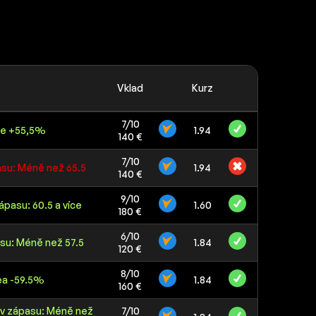
Vklad
Kurz
7/10
íče +55,5%
1.94
140 €
7/10
asu: Méně než 65.5
1.94
140 €
9/10
pasu: 60.5 a více
1.60
180 €
6/10
su: Méně než 57.5
1.84
120 €
8/10
ea -59.5%
1.84
160 €
 v zápasu: Méně než
7/10