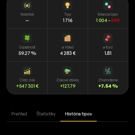
Rebríček
Tipy
Bilancia tipov
—
1 716
1 004
-
690
Úspešnosť
⌀ Vklad
⌀ Kurz
59.27 %
4 283 €
1.81
Čistý zisk
Ziskové stávky
Zhodnotenie
+547 301 €
+127.79
+7.54 %
Prehľad
Štatistiky
História tipov