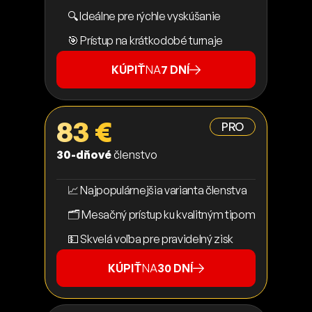
🔍 Ideálne pre rýchle vyskúšanie
🎯 Prístup na krátkodobé turnaje
KÚPIŤ
NA
7 DNÍ
83 €
PRO
30-dňové
členstvo
📈 Najpopulárnejšia varianta členstva
🗂️ Mesačný prístup ku kvalitným tipom
💵 Skvelá voľba pre pravidelný zisk
KÚPIŤ
NA
30 DNÍ