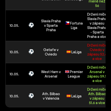
méně než
56
Držení míče
Slavia Praha
Slavia Praha
Fortuna
v zápasu
10.05.
v Sparta
Liga
Slavia Praha
Praha
- Sparta
Praha a více
Držení míče
Getafe v
Oviedo v
10.05.
LaLiga
Oviedo
zápasu 52.6
a více
Držení míče
West Ham v
Premier
Arsenal v
10.05.
Arsenal
League
zápasu 59.5
a více
Držení míče
Ath. Bilbao
Ath. Bilbao
10.05.
LaLiga
v Valencia
v zápasu
51.6 a více