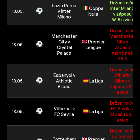
Držení míče
Lazio Roma
Coppa
Inter Milano
13.05.
v Inter
Italia
v zápasu
Milano
56.5 a více
Držení míče
Manchester
Manchester
City v
Premier
City v
13.05.
Crystal
League
zápasu
Palace
méně než
65.5
Držení míče
Espanyol v
Athletic
13.05.
Athletic
La Liga
Bilbao v
Bilbao
zápasu 52.6
a více
Držení míče
Villarreal v
FC Sevilla v
13.05.
La Liga
FC Sevilla
zápasu 50.6
a více
Držení míče
Tottenham
Tottenham
Premier