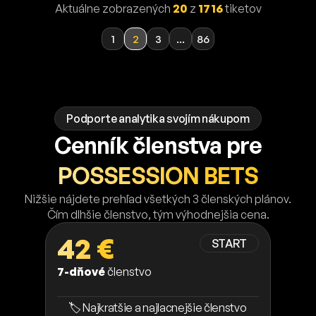
Aktuálne zobrazených
20
z
1716
tiketov
1
2
3
...
86
Podporte analytika svojím nákupom
Cenník členstva pre
POSSESSION BETS
Nižšie nájdete prehľad všetkých 3 členských plánov.
Čím dlhšie členstvo, tým výhodnejšia cena.
42 €
START
7-dňové
členstvo
🏷️ Najkratšie a najlacnejšie členstvo