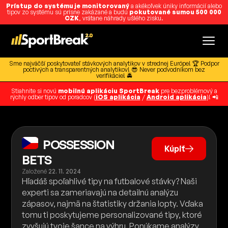
Prístup do systému je monitorovaný
a akékoľvek úniky informácií alebo
tipov zo systému sú prísne zakázané a budú
pokutované sumou 500 000
CZK
, vrátane náhrady ušlého zisku.
Sme najväčší poskytovateľ stávkových analytikov v strednej Európe! 🏆 Podpor
poctivých a transparentných analytikov! 😎 Never podvodníkom bez
verifikácie! 🚔
Stiahnite si novú
mobilnú aplikáciu SportBreak
pre bezproblémový a
rýchly odber tipov od poradcov (
iOS aplikácia
/
Android aplikácia
)! 📲
POSSESSION
Kúpiť
BETS
Založené
22. 11. 2024
Hľadáš spoľahlivé tipy na futbalové stávky? Naši
experti sa zameriavajú na detailnú analýzu
zápasov, najmä na štatistiky držania lopty. Vďaka
tomu ti poskytujeme personalizované tipy, ktoré
zvyšujú tvoje šance na výhru. Ponúkame analýzy