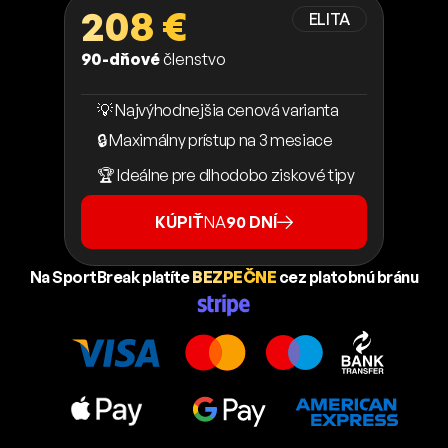
208 €
ELITA
90-dňové
členstvo
💡 Najvýhodnejšia cenová varianta
🔒 Maximálny prístup na 3 mesiace
🏆 Ideálne pre dlhodobo ziskové tipy
KÚPIŤ
NA
90 DNÍ
Na SportBreak platíte
BEZPEČNE
cez platobnú bránu