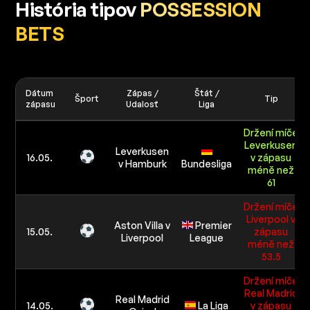
História tipov
POSSESSION
BETS
Dátum
Zápas /
Štát /
Šport
Tip
zápasu
Udalosť
Liga
Držení míče
Leverkusen
Leverkusen
16.05.
v zápasu
v Hamburk
Bundesliga
méně než
61
Držení míče
Liverpool v
Aston Villa v
Premier
15.05.
zápasu
Liverpool
League
méně než
53.5
Držení míče
Real Madrid
Real Madrid
14.05.
La Liga
v zápasu