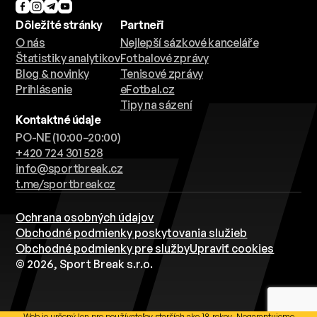
Dôležité stránky
Partneři
O nás
Nejlepší sázkové kanceláře
Štatistiky analytikov
Fotbalové zprávy
Blog & novinky
Tenisové zprávy
Prihlásenie
eFotbal.cz
Tipy na sázení
Kontaktné údaje
PO-NE (10:00–20:00)
+420 724 301 528
info@sportbreak.cz
t.me/sportbreakcz
Ochrana osobných údajov
Obchodné podmienky poskytovania služieb
Obchodné podmienky pre služby
Upraviť cookies
© 2026, Sport Break s.r.o.
Web je určený len pre používateľov starších ako 18 rokov. Negarantujeme