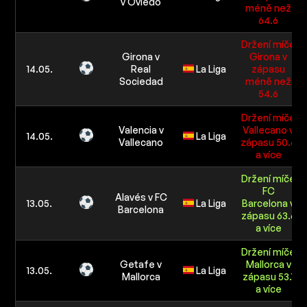
v Oviedo
méně než
64.6
Držení míče
Girona v
Girona v
14.05.
Real
La Liga
zápasu
Sociedad
méně než
54.6
Držení míče
Valencia v
Vallecano v
14.05.
La Liga
Vallecano
zápasu 50.6
a více
Držení míče
FC
Alavés v FC
13.05.
La Liga
Barcelona v
Barcelona
zápasu 63.6
a více
Držení míče
Getafe v
Mallorca v
13.05.
La Liga
Mallorca
zápasu 53.1
a více