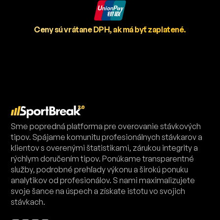
Ceny sú vrátane DPH, ak má byť zaplatené.
Sme popredná platforma pre overovanie stávkových
tipov. Spájame komunitu profesionálnych stávkarov a
klientov s overenými štatistikami, zárukou integrity a
rýchlym doručením tipov. Ponúkame transparentné
služby, podrobné prehľady výkonu a širokú ponuku
analytikov od profesionálov. S nami maximalizujete
svoje šance na úspech a získate istotu vo svojich
stávkach.