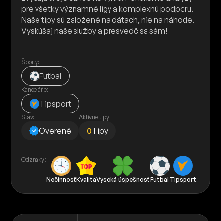
pre všetky významné ligy a komplexnú podporu.
Naše tipy sú založené na dátach, nie na náhode.
Vyskúšaj naše služby a presvedč sa sám!
Športy:
Futbal
Kancelárie:
Tipsport
Stav:
Aktívne tipy:
Overené
0
Tipy
Odznaky:
Nečinnosť
Kvalita
Vysoká úspešnosť
Futbal
Tipsport