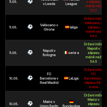
11.05.
v zápasu
v Leeds
League
méně než
53.5
Držení míče
Vallecano v
Vallecano v
11.05.
laliga
zápasu
Girona
méně než
54.6
Držení míče
Napoli v
Napoli v
11.05.
serie a
zápasu
Bologna
méně než
54.5
Držení míče
FC
FC
10.05.
Barcelona v
LaLiga
Barcelona v
Real Madrid
zápasu 58.6
a více
Držení míče
Mainz v
Mainz v
10.05.
zápasu
Union Berlin
Bundesliga