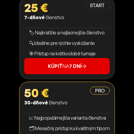
25 €
START
7-dňové
členstvo
🏷️ Najkratšie a najlacnejšie členstvo
🔍 Ideálne pre rýchle vyskúšanie
🎯 Prístup na krátkodobé turnaje
KÚPIŤ
NA
7 DNÍ
50 €
PRO
30-dňové
členstvo
📈 Najpopulárnejšia varianta členstva
🗂️ Mesačný prístup ku kvalitným tipom