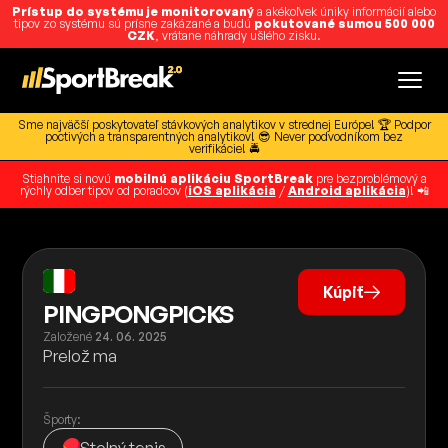
Prístup do systému je monitorovaný
a akékoľvek úniky informácií alebo
tipov zo systému sú prísne zakázané a budú
pokutované sumou 500 000
CZK
, vrátane náhrady ušlého zisku.
Sme najväčší poskytovateľ stávkových analytikov v strednej Európe! 🏆 Podpor
poctivých a transparentných analytikov! 😎 Never podvodníkom bez
verifikácie! 🚔
Stiahnite si novú
mobilnú aplikáciu SportBreak
pre bezproblémový a
rýchly odber tipov od poradcov (
iOS aplikácia
/
Android aplikácia
)! 📲
Kúpiť
PINGPONGPICKS
Založené
24. 06. 2025
Prelož ma
Športy: