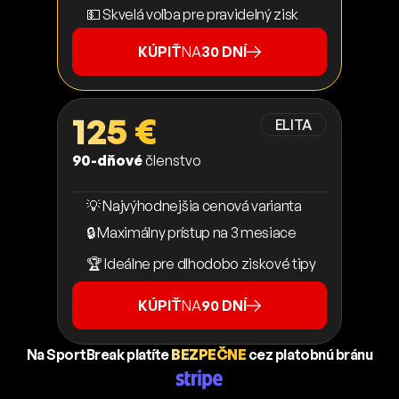
💵 Skvelá voľba pre pravidelný zisk
KÚPIŤ
NA
30 DNÍ
125 €
ELITA
90-dňové
členstvo
💡 Najvýhodnejšia cenová varianta
🔒 Maximálny prístup na 3 mesiace
🏆 Ideálne pre dlhodobo ziskové tipy
KÚPIŤ
NA
90 DNÍ
Na SportBreak platíte
BEZPEČNE
cez platobnú bránu