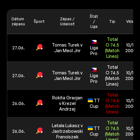
Štát
Dátum
Zápas /
Šport
/
Tip
Vklad
zápasu
Udalosť
Liga
Total
Tomas Turek v
O 74.5
10/10
27.06.
Liga
Jan Mecl Jnr
(Match
200 €
Pro
Lines)
Total
Tomas Turek v
O 74.5
10/10
27.06.
Liga
Jan Mecl Jnr
(Match
200 €
Pro
Lines)
Total
Rokita Gracjan
TT
O 74.5
10/10
26.06.
v Krezel
Cup
(Match
200 €
Andrzej
Lines)
Total
Latala Lukasz v
TT
O 74.5
10/10
26.06.
Jastrzebowski
Cup
(Match
200 €
Franciszek
Lines)