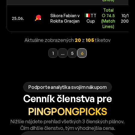
Total
Sikora Fabian v
TT
O 74.5
10/10
25.06.
Rokita Gracjan
Cup
(Match
200 €
Lines)
Aktuálne zobrazených
20
z
105
tiketov
1
...
5
6
Podporte analytika svojím nákupom
Cenník členstva pre
PINGPONGPICKS
Nižšie nájdete prehľad všetkých 3 členských plánov.
Čím dlhšie členstvo, tým výhodnejšia cena.