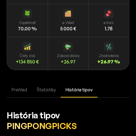
Úspešnosť
⌀ Vklad
⌀ Kurz
70.00 %
5 000 €
1.78
Čistý zisk
Ziskové stávky
Zhodnotenie
+134 850 €
+26.97
+26.97 %
Prehľad
Štatistiky
História tipov
História tipov
PINGPONGPICKS