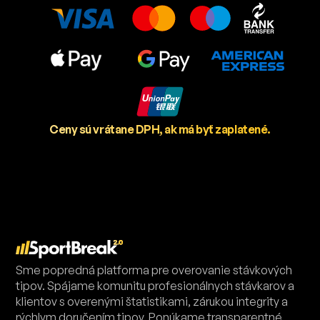
Ceny sú vrátane DPH, ak má byť zaplatené.
Sme popredná platforma pre overovanie stávkových
tipov. Spájame komunitu profesionálnych stávkarov a
klientov s overenými štatistikami, zárukou integrity a
rýchlym doručením tipov. Ponúkame transparentné