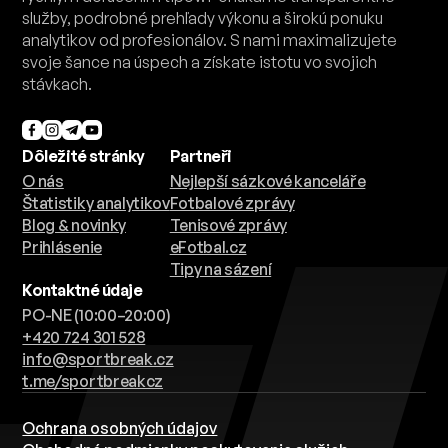
služby, podrobné prehľady výkonu a širokú ponuku
analytikov od profesionálov. S nami maximalizujete
svoje šance na úspech a získate istotu vo svojich
stávkach.
Dôležité stránky
Partneři
O nás
Nejlepší sázkové kanceláře
Štatistiky analytikov
Fotbalové zprávy
Blog & novinky
Tenisové zprávy
Prihlásenie
eFotbal.cz
Tipy na sázení
Kontaktné údaje
PO-NE (10:00–20:00)
+420 724 301 528
info@sportbreak.cz
t.me/sportbreakcz
Ochrana osobných údajov