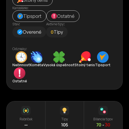
Stolný tenis
Kancelárie:
Tipsport
Ostatné
Stav:
Aktívne tipy:
Overené
0
Tipy
Odznaky:
Nečinnosť
Kométa
Vysoká úspešnosť
Stolný tenis
Tipsport
Ostatné
Rebríček
Tipy
Bilancia tipov
—
105
70
-
30