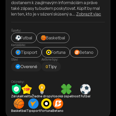
dostanem k zaujímavým informáciám a práve
také zápasy tu budem poskytovať. Kúpiť by mal
len ten, kto je v sázení skúsený a…
Zobraziť viac
Športy:
Futbal
Basketbal
Kancelárie:
Tipsport
Fortuna
Betano
Stav:
Aktívne tipy:
Overené
0
Tipy
Odznaky:
Záruka
Kvalita
Žiadne dropy
Vysoká úspešnosť
Futbal
Basketbal
Tipsport
Fortuna
Betano