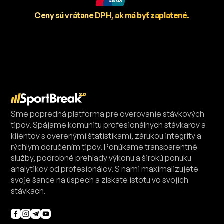
Ceny sú vrátane DPH, ak má byť zaplatené.
Sme popredná platforma pre overovanie stávkových
tipov. Spájame komunitu profesionálnych stávkarov a
klientov s overenými štatistikami, zárukou integrity a
rýchlym doručením tipov. Ponúkame transparentné
služby, podrobné prehľady výkonu a širokú ponuku
analytikov od profesionálov. S nami maximalizujete
svoje šance na úspech a získate istotu vo svojich
stávkach.