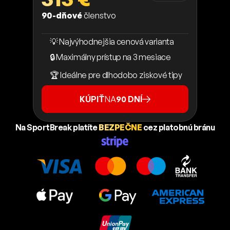
90-dňové
členstvo
💡 Najvýhodnejšia cenová varianta
🔒 Maximálny prístup na 3 mesiace
🏆 Ideálne pre dlhodobo ziskové tipy
KÚPIŤ
NA
90 DNÍ
Na SportBreak platíte
BEZPEČNE
cez platobnú bránu