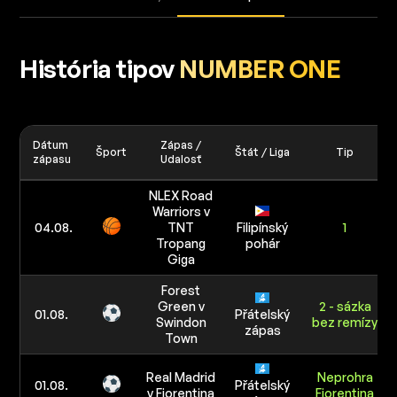
História tipov
NUMBER ONE
Dátum
Zápas /
Šport
Štát / Liga
Tip
zápasu
Udalosť
NLEX Road
Warriors v
04.08.
TNT
Filipínský
1
Tropang
pohár
Giga
Forest
Green v
2 - sázka
01.08.
Přátelský
Swindon
bez remízy
zápas
Town
Real Madrid
Neprohra
01.08.
Přátelský
v Fiorentina
Fiorentina