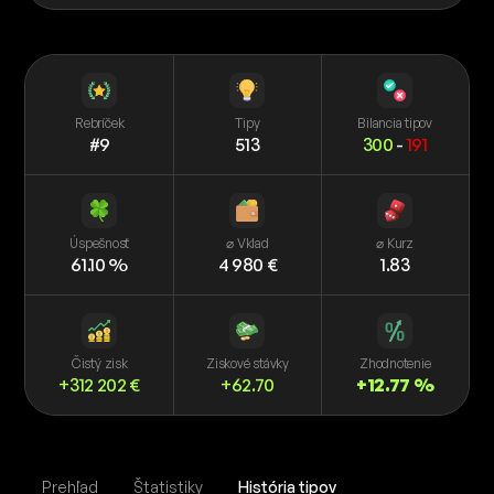
Rebríček
Tipy
Bilancia tipov
#9
513
300
-
191
Úspešnosť
⌀ Vklad
⌀ Kurz
61.10 %
4 980 €
1.83
Čistý zisk
Ziskové stávky
Zhodnotenie
+312 202 €
+62.70
+12.77 %
Prehľad
Štatistiky
História tipov