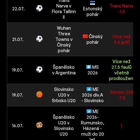
Trans
Narva v
Trans Narva
22.07.
Estonský
Flora Tallinn
-1.5
pohár
II
Wuhan
Three
Čínský
Více než
21.07.
Towns v
pohár
3.5 gólů
Čínský
pohár
Více než
Španělsko
MS
27.5 faulů
19.07.
v Argentina
2026
včetně
prodloužení
Slovinsko
ME
Srbsko U20
19.07.
U20 v
2026 div.A
-7.5
Srbsko U20
- Slovinsko
ME
Španělsko
2026-
U20 v
Rumunsko,
16.07.
1
Slovinsko
Házená -
U20
muži do 20
let