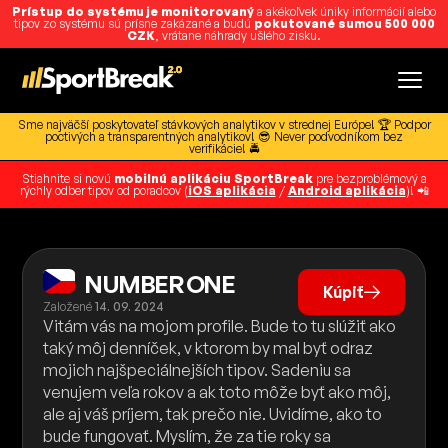
Prístup do systému je monitorovaný
a akékoľvek úniky informácií alebo
tipov zo systému sú prísne zakázané a budú
pokutované sumou 500 000
CZK
, vrátane náhrady ušlého zisku.
Sme najväčší poskytovateľ stávkových analytikov v strednej Európe! 🏆 Podpor
poctivých a transparentných analytikov! 😎 Never podvodníkom bez
verifikácie! 🚔
Stiahnite si novú
mobilnú aplikáciu SportBreak
pre bezproblémový a
rýchly odber tipov od poradcov (
iOS aplikácia
/
Android aplikácia
)! 📲
NUMBER ONE
Kúpiť
Založené
14. 09. 2024
Vitám vás na mojom profile. Bude to tu slúžiť ako
taký môj denníček, v ktorom by mal byť odraz
mojich najšpeciálnejších tipov. Sadeniu sa
venujem veľa rokov a ak toto môže byť ako môj,
ale aj váš príjem, tak prečo nie. Uvidíme, ako to
bude fungovať. Myslím, že za tie roky sa