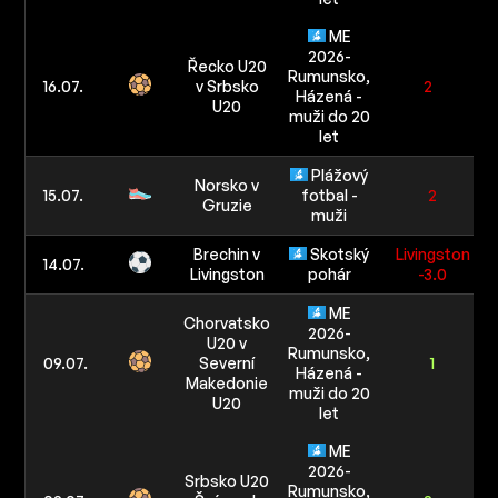
ME
2026-
Řecko U20
Rumunsko,
16.07.
v Srbsko
2
Házená -
U20
muži do 20
let
Plážový
Norsko v
15.07.
fotbal -
2
Gruzie
muži
Brechin v
Skotský
Livingston
14.07.
Livingston
pohár
-3.0
ME
Chorvatsko
2026-
U20 v
Rumunsko,
09.07.
Severní
1
Házená -
Makedonie
muži do 20
U20
let
ME
2026-
Srbsko U20
Rumunsko,