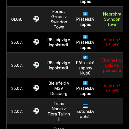
zápas
Forest
Neprohra
Green v
01.08.
Přátelský
Swindon
Swindon
zápas
Town
Town
RB Leipzig v
Více než
25.07.
Přátelský
Ingolstadt
3.5 gólů
zápas
Více než 1.5
RB Leipzig v
Přátelské
25.07.
gólů v 1.
Ingolstadt
zápasy
poločase
klubů
Bielefeld v
Více než
25.07.
MSV
Přátelský
3.5 gólů
Duisburg
zápas
Trans
Narva v
22.07.
Estonský
1
Flora Tallinn
pohár
II