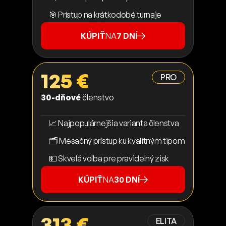
🎯 Prístup na krátkodobé turnaje
KÚPIŤ
NA
7 DNÍ
125 €
PRO
30-dňové
členstvo
📈 Najpopulárnejšia varianta členstva
🗂️ Mesačný prístup ku kvalitným tipom
💵 Skvelá voľba pre pravidelný zisk
KÚPIŤ
NA
30 DNÍ
313 €
ELITA