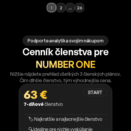
1
2
...
26
Podporte analytika svojím nákupom
Cenník členstva pre
NUMBER ONE
Nižšie nájdete prehľad všetkých 3 členských plánov.
Čím dlhšie členstvo, tým výhodnejšia cena.
63 €
START
7-dňové
členstvo
🏷️ Najkratšie a najlacnejšie členstvo
🔍 Ideálne pre rýchle vyskúšanie