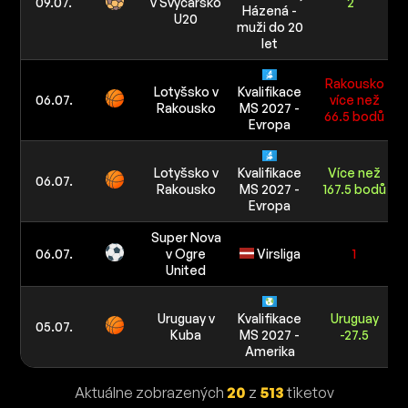
09.07.
v Švýcarsko
2
Házená -
U20
muži do 20
let
Rakousko
Lotyšsko v
Kvalifikace
06.07.
více než
Rakousko
MS 2027 -
66.5 bodů
Evropa
Lotyšsko v
Kvalifikace
Více než
06.07.
Rakousko
MS 2027 -
167.5 bodů
Evropa
Super Nova
06.07.
v Ogre
Virsliga
1
United
Uruguay v
Kvalifikace
Uruguay
05.07.
Kuba
MS 2027 -
-27.5
Amerika
Aktuálne zobrazených
20
z
513
tiketov