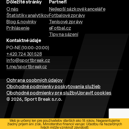
Dôležité stránky
Partneři
O nás
Nejlepší sázkové kanceláře
Štatistiky analytikov
Fotbalové zprávy
Blog & novinky
Tenisové zprávy
Prihlásenie
eFotbal.cz
Tipy na sázení
Kontaktné údaje
PO-NE (10:00–20:00)
+420 724 301 528
info@sportbreak.cz
t.me/sportbreakcz
Ochrana osobných údajov
Obchodné podmienky poskytovania služieb
Obchodné podmienky pre služby
Upraviť cookies
© 2026, Sport Break s.r.o.
Web je určený len pre používateľov starších ako 18 rokov. Negarantujeme
žiadny príjem ani zisk. Ministerstvo financií varuje: Účasťou na hazardných
hrách môže vzniknúť závislosť!