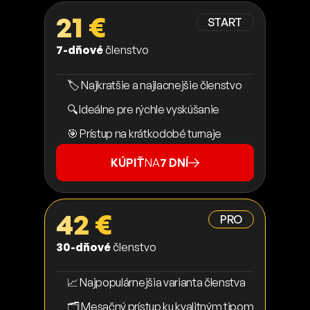
21 €
START
7-dňové
členstvo
🏷️ Najkratšie a najlacnejšie členstvo
🔍 Ideálne pre rýchle vyskúšanie
🎯 Prístup na krátkodobé turnaje
KÚPIŤ
NA
7 DNÍ
42 €
PRO
30-dňové
členstvo
📈 Najpopulárnejšia varianta členstva
🗂️ Mesačný prístup ku kvalitným tipom