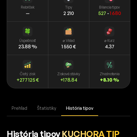
Rebríček
Tipy
Bilancia tipov
—
2 210
527
-
1 680
Úspešnosť
⌀ Vklad
⌀ Kurz
23.88 %
1 550 €
4.37
Čistý zisk
Ziskové stávky
Zhodnotenie
+277 125 €
+178.84
+8.10 %
Prehľad
Štatistiky
História tipov
História tipov
KUCHORA TIP