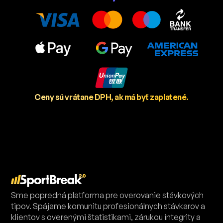
Ceny sú vrátane DPH, ak má byť zaplatené.
Sme popredná platforma pre overovanie stávkových
tipov. Spájame komunitu profesionálnych stávkarov a
klientov s overenými štatistikami, zárukou integrity a