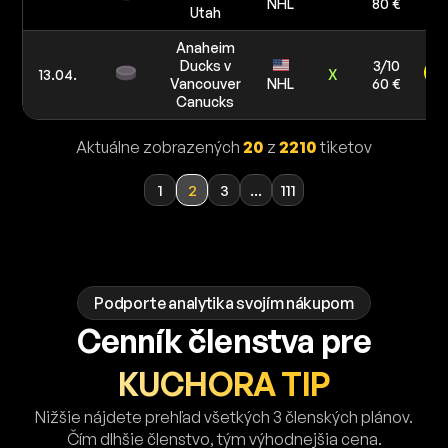
NHL
80 €
Utah
Anaheim
Ducks v
3/10
13.04.
X
Vancouver
NHL
60 €
Canucks
Aktuálne zobrazených
20
z
2210
tiketov
1
2
3
...
111
Podporte analytika svojím nákupom
Cenník členstva pre
KUCHORA TIP
Nižšie nájdete prehľad všetkých 3 členských plánov.
Čím dlhšie členstvo, tým výhodnejšia cena.