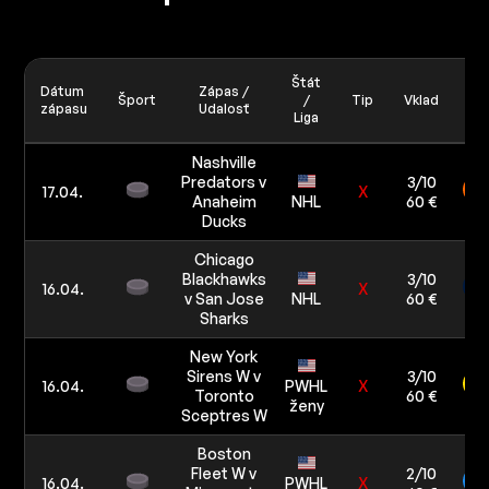
Štát
Dátum
Zápas /
Šport
/
Tip
Vklad
zápasu
Udalosť
Liga
Nashville
Predators v
3/10
17.04.
X
Anaheim
NHL
60 €
Ducks
Chicago
Blackhawks
3/10
16.04.
X
v San Jose
NHL
60 €
Sharks
New York
Sirens W v
3/10
16.04.
PWHL
X
Toronto
60 €
ženy
Sceptres W
Boston
Fleet W v
2/10
16.04.
PWHL
X