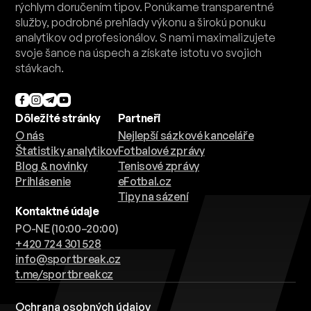
rýchlym doručením tipov. Ponúkame transparentné
služby, podrobné prehľady výkonu a širokú ponuku
analytikov od profesionálov. S nami maximalizujete
svoje šance na úspech a získate istotu vo svojich
stávkach.
Dôležité stránky
Partneři
O nás
Nejlepší sázkové kanceláře
Štatistiky analytikov
Fotbalové zprávy
Blog & novinky
Tenisové zprávy
Prihlásenie
eFotbal.cz
Tipy na sázení
Kontaktné údaje
PO-NE (10:00–20:00)
+420 724 301 528
info@sportbreak.cz
t.me/sportbreakcz
Ochrana osobných údajov