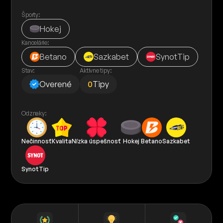
Športy:
Hokej
Kancelárie:
Betano
Sazkabet
SynotTip
Stav:
Aktívne tipy:
Overené
0
Tipy
Odznaky:
Nečinnosť
Kvalita
Nízka úspešnosť
Hokej
Betano
Sazkabet
SynotTip