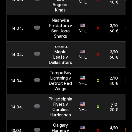
NHL
40 €
Angeles
Kings
Nashville
Predators v
3/10
14.04.
X
San Jose
NHL
60 €
Sharks
Toronto
Maple
3/10
14.04.
X
Leafs v
NHL
60 €
Dallas Stars
Tampa Bay
Lightning v
2/10
14.04.
X
Detroit Red
NHL
40 €
Wings
Philadelphia
Flyers v
1/10
14.04.
X
Carolina
NHL
20 €
Hurricanes
Calgary
4/10
13.04.
Flames v
X