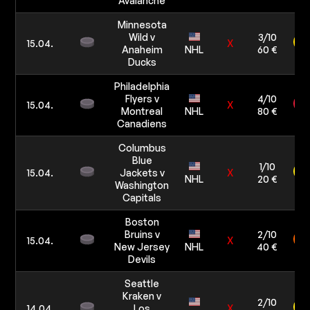
Avalanche
Minnesota
Wild v
3/10
15.04.
X
Anaheim
NHL
60 €
Ducks
Philadelphia
Flyers v
4/10
15.04.
X
Montreal
NHL
80 €
Canadiens
Columbus
Blue
1/10
15.04.
Jackets v
X
NHL
20 €
Washington
Capitals
Boston
Bruins v
2/10
15.04.
X
New Jersey
NHL
40 €
Devils
Seattle
Kraken v
2/10
14.04.
Los
X