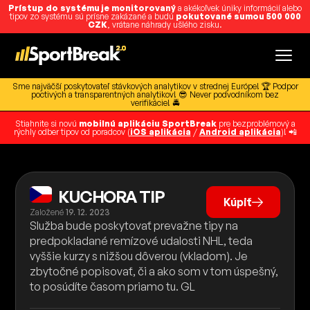
Prístup do systému je monitorovaný
a akékoľvek úniky informácií alebo
tipov zo systému sú prísne zakázané a budú
pokutované sumou 500 000
CZK
, vrátane náhrady ušlého zisku.
Sme najväčší poskytovateľ stávkových analytikov v strednej Európe! 🏆 Podpor
poctivých a transparentných analytikov! 😎 Never podvodníkom bez
verifikácie! 🚔
Stiahnite si novú
mobilnú aplikáciu SportBreak
pre bezproblémový a
rýchly odber tipov od poradcov (
iOS aplikácia
/
Android aplikácia
)! 📲
KUCHORA TIP
Kúpiť
Založené
19. 12. 2023
Služba bude poskytovať prevažne tipy na
predpokladané remízové udalosti NHL, teda
vyššie kurzy s nižšou dôverou (vkladom). Je
zbytočné popisovať, či a ako som v tom úspešný,
to posúdíte časom priamo tu. GL