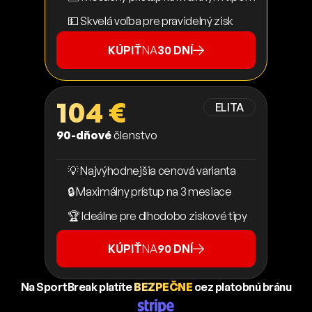
💵 Skvelá voľba pre pravidelný zisk
KÚPIŤ
NA
30 DNÍ
104 €
ELITA
90-dňové
členstvo
💡 Najvýhodnejšia cenová varianta
🔒 Maximálny prístup na 3 mesiace
🏆 Ideálne pre dlhodobo ziskové tipy
KÚPIŤ
NA
90 DNÍ
Na SportBreak platíte
BEZPEČNE
cez platobnú bránu