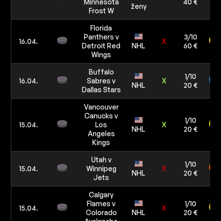
Minnesota
40 €
ženy
Frost W
Florida
Panthers v
3/10
16.04.
X
Detroit Red
NHL
60 €
Wings
Buffalo
1/10
16.04.
Sabres v
X
NHL
20 €
Dallas Stars
Vancouver
Canucks v
1/10
15.04.
Los
X
NHL
20 €
Angeles
Kings
Utah v
1/10
15.04.
Winnipeg
X
NHL
20 €
Jets
Calgary
Flames v
1/10
15.04.
X
Colorado
NHL
20 €