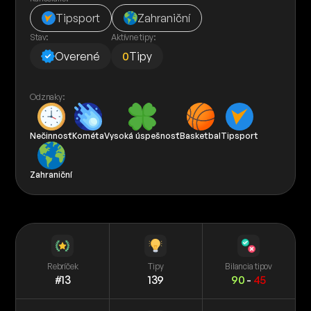
Tipsport
Zahraniční
Stav:
Aktívne tipy:
Overené
0
Tipy
Odznaky:
Nečinnosť
Kométa
Vysoká úspešnosť
Basketbal
Tipsport
Zahraniční
Rebríček
Tipy
Bilancia tipov
#13
139
90
-
45