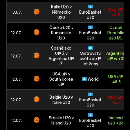
Itálie U20 v
Italy u20
13.07.
Německo
EuroBasket
+3.5
U20
U20
Česko U20 v
Czech
12.07.
Rumunsko
EuroBasket
Republic
U20
U20
u20 ML
Španělsko
U19 Ž v
Mistrovství
Argentina
12.07.
Argentina U19
světa do 19
u19 w +31
Ž
let ženy
USA u19 v
USA u19
12.07.
South Korea
World
-48.5
u19
Belgie U20 v
Italy u20
12.07.
EuroBasket
Itálie U20
-5.5
U20
Srbsko U20 v
Iceland
12.07.
EuroBasket
Island U20
u20 +24
U20