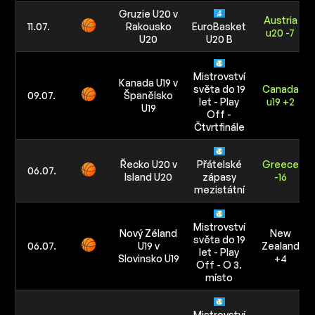
Gruzie U20 v
Austria
11.07.
Rakousko
EuroBasket
u20 -7
U20
U20 B
Mistrovství
Kanada U19 v
světa do 19
Canada
09.07.
Španělsko
let - Play
u19 +2
U19
Off -
Čtvrtfinále
Řecko U20 v
Přátelské
Greece
06.07.
Island U20
zápasy
-16
mezistátní
Mistrovství
Nový Zéland
New
světa do 19
06.07.
U19 v
Zealand
let - Play
Slovinsko U19
+4
Off - O 3.
místo
Mistrovství