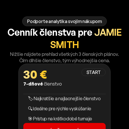
Podporte analytika svojím nákupom
Cenník členstva pre
JAMIE
SMITH
Nižšie nájdete prehľad všetkých 3 členských plánov.
Čím dlhšie členstvo, tým výhodnejšia cena.
30 €
START
7-dňové
členstvo
🏷️ Najkratšie a najlacnejšie členstvo
🔍 Ideálne pre rýchle vyskúšanie
🎯 Prístup na krátkodobé turnaje