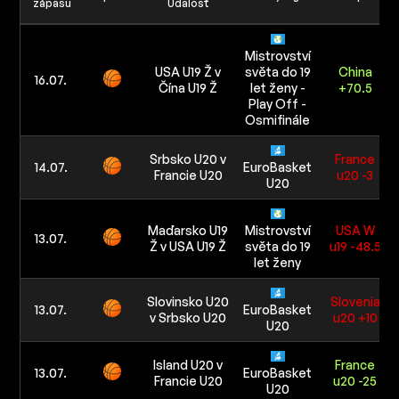
zápasu
Udalosť
Mistrovství
USA U19 Ž v
světa do 19
China
16.07.
Čína U19 Ž
let ženy -
+70.5
Play Off -
Osmifinále
Srbsko U20 v
France
14.07.
EuroBasket
Francie U20
u20 -3
U20
Maďarsko U19
Mistrovství
USA W
13.07.
Ž v USA U19 Ž
světa do 19
u19 -48.5
let ženy
Slovinsko U20
Slovenia
13.07.
EuroBasket
v Srbsko U20
u20 +10
U20
Island U20 v
France
13.07.
EuroBasket
Francie U20
u20 -25
U20