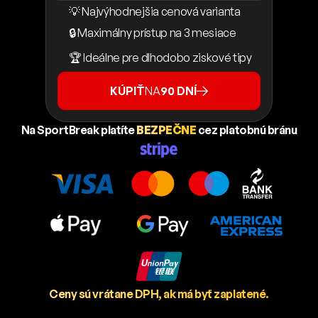
💡 Najvýhodnejšia cenová varianta
🔒 Maximálny prístup na 3 mesiace
🏆 Ideálne pre dlhodobo ziskové tipy
KÚPIŤ
NA
90 DNÍ
Na SportBreak platíte
BEZPEČNE
cez platobnú bránu
Ceny sú vrátane DPH, ak má byť zaplatené.