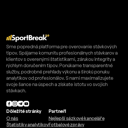
Sme popredná platforma pre overovanie stávkových
tipov. Spájame komunitu profesionálnych stávkarov a
klientov s overenými štatistikami, zárukou integrity a
rýchlym doručením tipov. Ponúkame transparentné
služby, podrobné prehľady výkonu a širokú ponuku
analytikov od profesionálov. S nami maximalizujete
svoje šance na úspech a získate istotu vo svojich
stávkach.
Dôležité stránky
Partneři
O nás
Nejlepší sázkové kanceláře
Štatistiky analytikov
Fotbalové zprávy