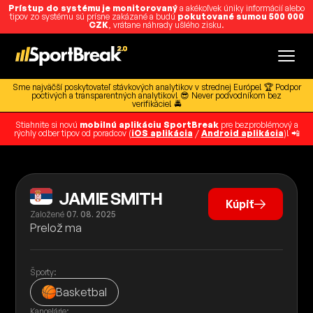
Prístup do systému je monitorovaný
a akékoľvek úniky informácií alebo
tipov zo systému sú prísne zakázané a budú
pokutované sumou 500 000
CZK
, vrátane náhrady ušlého zisku.
Sme najväčší poskytovateľ stávkových analytikov v strednej Európe! 🏆 Podpor
poctivých a transparentných analytikov! 😎 Never podvodníkom bez
verifikácie! 🚔
Stiahnite si novú
mobilnú aplikáciu SportBreak
pre bezproblémový a
rýchly odber tipov od poradcov (
iOS aplikácia
/
Android aplikácia
)! 📲
JAMIE SMITH
Kúpiť
Založené
07. 08. 2025
Prelož ma
Športy:
Basketbal
Kancelárie: