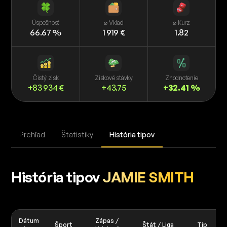
Úspešnosť
⌀ Vklad
⌀ Kurz
66.67 %
1 919 €
1.82
Čistý zisk
Ziskové stávky
Zhodnotenie
+83 934 €
+43.75
+32.41 %
Prehľad
Štatistiky
História tipov
História tipov
JAMIE SMITH
Dátum
Zápas /
Šport
Štát / Liga
Tip