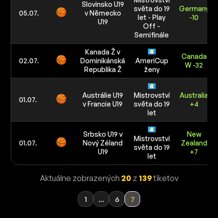
Slovinsko U19
světa do 19
Germany
05.07.
v Německo
let - Play
-10
U19
Off -
Semifinále
Kanada Ž v
Canada
02.07.
Dominikánská
AmeriCup
W -32
Republika Ž
ženy
Austrálie U19
Mistrovství
Australia
01.07.
v Francie U19
světa do 19
+4
let
Srbsko U19 v
New
Mistrovství
01.07.
Nový Zéland
Zealand
světa do 19
U19
+7
let
Aktuálne zobrazených
20
z
139
tiketov
1
...
6
7