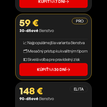
KÚPIŤ
NA
7 DNÍ
59 €
PRO
30-dňové
členstvo
📈 Najpopulárnejšia varianta členstva
🗂️ Mesačný prístup ku kvalitným tipom
💵 Skvelá voľba pre pravidelný zisk
KÚPIŤ
NA
30 DNÍ
148 €
ELITA
90-dňové
členstvo