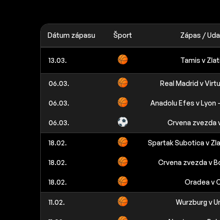
Dátum zápasu
Šport
Zápas / Uda
13.03.
Tamis v Zlat
06.03.
Real Madrid v Virt
06.03.
Anadolu Efes v Lyon -
06.03.
Crvena zvezda 
18.02.
Spartak Subotica v Zla
18.02.
Crvena zvezda v B
18.02.
Oradea v C
11.02.
Wurzburg v Un