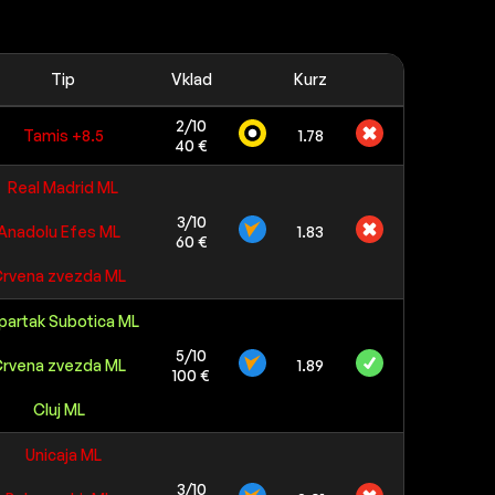
Tip
Vklad
Kurz
2/10
Tamis +8.5
1.78
40 €
Real Madrid ML
3/10
Anadolu Efes ML
1.83
60 €
rvena zvezda ML
partak Subotica ML
5/10
rvena zvezda ML
1.89
100 €
Cluj ML
Unicaja ML
3/10