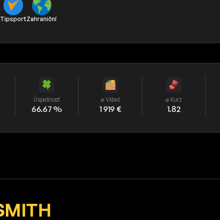
l
Tipsport
Zahraniční
Úspešnosť
⌀ Vklad
⌀ Kurz
66.67 %
1 919 €
1.82
SMITH