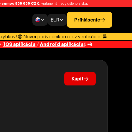
 sumou 500 000 CZK
, vrátane náhrady ušlého zisku.
EUR
Prihlásenie
lytikov! 😎 Never podvodníkom bez verifikácie! 🚔
 (
iOS aplikácia
/
Android aplikácia
)! 📲
Kúpiť