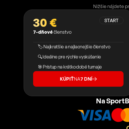
Nižšie nájdete p
30 €
START
7-dňové
členstvo
🏷️ Najkratšie a najlacnejšie členstvo
🔍 Ideálne pre rýchle vyskúšanie
🎯 Prístup na krátkodobé turnaje
KÚPIŤ
NA
7 DNÍ
Na SportB