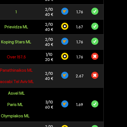
2/10
1
1.76
40 €
2/10
Prievidza ML
1.67
40 €
2/10
Koping Stars ML
1.76
40 €
1/10
Over 157.5
1.76
20 €
Panathinaikos ML
2/10
2.67
40 €
accabi Tel Aviv ML
Asvel ML
3/10
Paris ML
1.69
60 €
Olympiakos ML
2/10