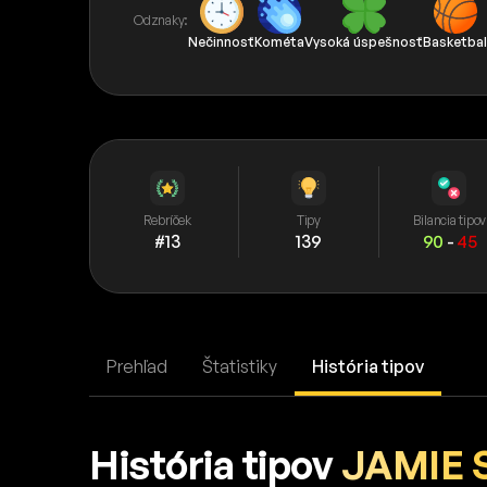
Odznaky:
Nečinnosť
Kométa
Vysoká úspešnosť
Basketba
Rebríček
Tipy
Bilancia tipov
#13
139
90
-
45
Prehľad
Štatistiky
História tipov
História tipov
JAMIE 