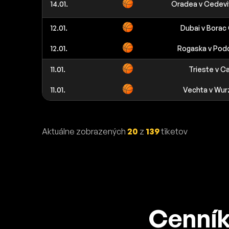
14.01.
Oradea v Cedevi
12.01.
Dubai v Borac
12.01.
Rogaska v Pod
11.01.
Trieste v C
11.01.
Vechta v Wur
Aktuálne zobrazených
20
z
139
tiketov
Cenník