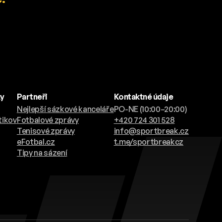
ky
Partneři
Kontaktné údaje
Nejlepší sázkové kanceláře
PO-NE (10:00–20:00)
tikov
Fotbalové zprávy
+420 724 301 528
Tenisové zprávy
info@sportbreak.cz
eFotbal.cz
t.me/sportbreakcz
Tipy na sázení