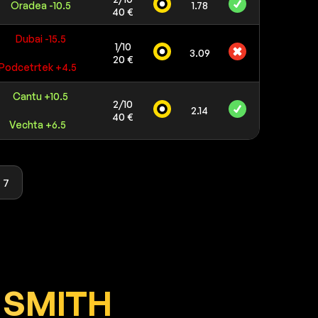
Oradea -10.5
1.78
40 €
Dubai -15.5
1/10
3.09
20 €
Podcetrtek +4.5
Cantu +10.5
2/10
2.14
40 €
Vechta +6.5
7
 SMITH