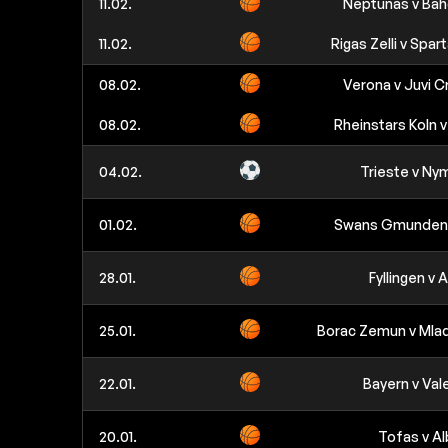
11.02.
Neptunas v Bah
11.02.
Rigas Zelli v Spar
08.02.
Verona v Juvi 
08.02.
Rheinstars Koln 
04.02.
Trieste v Ny
01.02.
Swans Gmunden 
28.01.
Fyllingen v A
25.01.
Borac Zemun v Mla
22.01.
Bayern v Val
20.01.
Tofas v Al