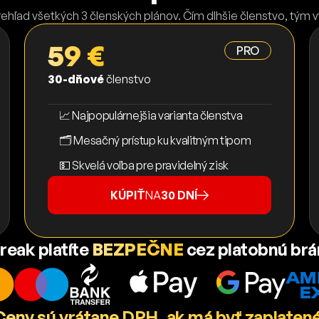
rehľad všetkých 3 členských plánov. Čím dlhšie členstvo, tým 
59 €
PRO
30-dňové
členstvo
📈 Najpopulárnejšia varianta členstva
🗂️ Mesačný prístup ku kvalitným tipom
💵 Skvelá voľba pre pravidelný zisk
KÚPIŤ
NA
30 DNÍ
reak platíte
BEZPEČNE
cez platobnú br
Ceny sú vrátane DPH, ak má byť zaplatené