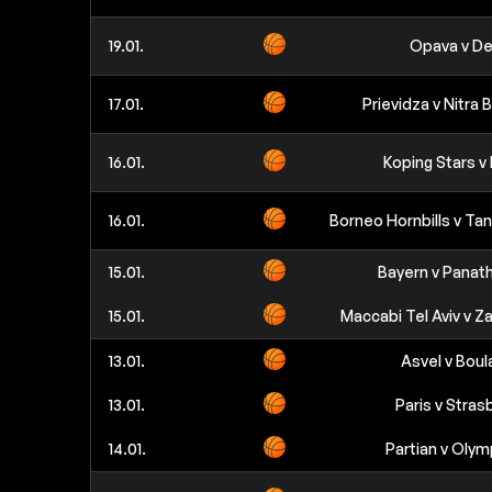
19.01.
Opava v De
17.01.
Prievidza v Nitra 
16.01.
Koping Stars v
16.01.
Borneo Hornbills v T
15.01.
Bayern v Panath
15.01.
Maccabi Tel Aviv v Za
13.01.
Asvel v Boul
13.01.
Paris v Stras
14.01.
Partian v Olym