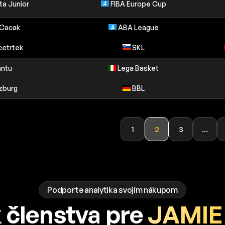
ta Junior
FIBA Europe Cup
 Cacak
ABA League
cetrtek
SKL
antu
Lega Basket
zburg
BBL
1
2
3
...
Podporte analytika svojím nákupom
 členstva pre
JAMIE