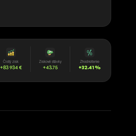
Čistý zisk
Ziskové stávky
Zhodnotenie
+83 934 €
+43.75
+32.41 %