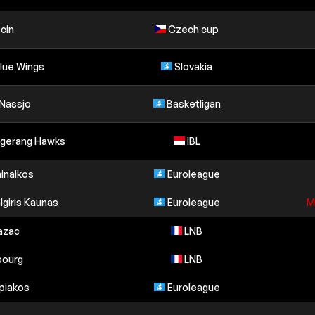
cin
Czech cup
Blue Wings
Slovakia
 Nassjo
Basketligan
angerang Hawks
IBL
inaikos
Euroleague
lgiris Kaunas
Euroleague
M
azac
LNB
bourg
LNB
piakos
Euroleague