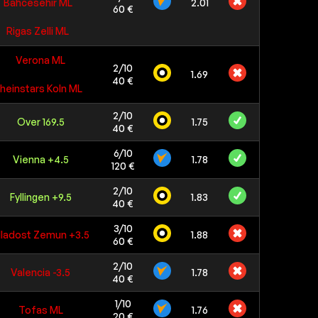
Bahcesehir ML
2.01
60 €
Rigas Zelli ML
Verona ML
2/10
1.69
40 €
heinstars Koln ML
2/10
Over 169.5
1.75
40 €
6/10
Vienna +4.5
1.78
120 €
2/10
Fyllingen +9.5
1.83
40 €
3/10
ladost Zemun +3.5
1.88
60 €
2/10
Valencia -3.5
1.78
40 €
1/10
Tofas ML
1.76
20 €