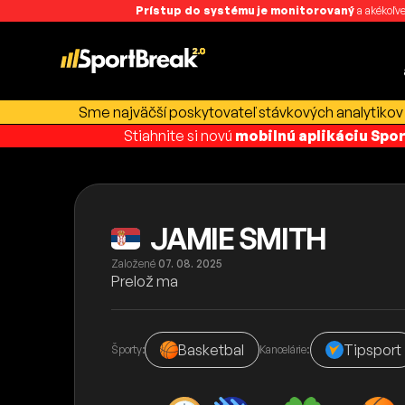
Prístup do systému je monitorovaný
a akékoľve
Sme najväčší poskytovateľ stávkových analytikov 
Stiahnite si novú
mobilnú aplikáciu Spo
JAMIE SMITH
Založené
07. 08. 2025
Prelož ma
Basketbal
Tipsport
Športy:
Kancelárie: