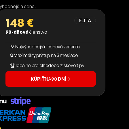
výhodnejšia cena.
148 €
ELITA
90-dňové
členstvo
💡 Najvýhodnejšia cenová varianta
🔒 Maximálny prístup na 3 mesiace
🏆 Ideálne pre dlhodobo ziskové tipy
KÚPIŤ
NA
90 DNÍ
ánu
.