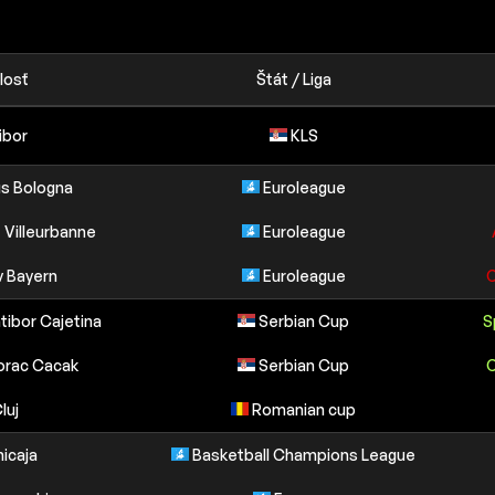
losť
Štát / Liga
ibor
KLS
us Bologna
Euroleague
 Villeurbanne
Euroleague
v Bayern
Euroleague
C
tibor Cajetina
Serbian Cup
S
orac Cacak
Serbian Cup
C
luj
Romanian cup
icaja
Basketball Champions League