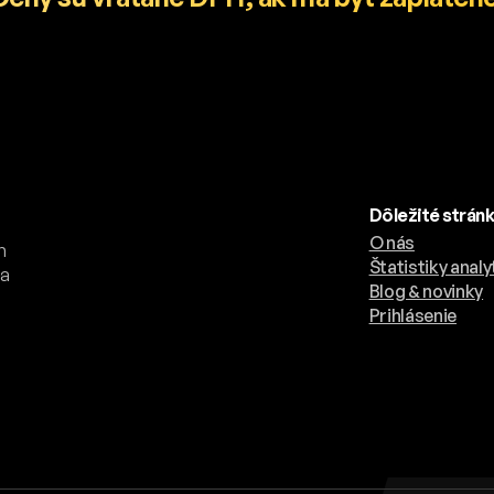
Dôležité strán
O nás
h
Štatistiky analy
 a
Blog & novinky
a
Prihlásenie