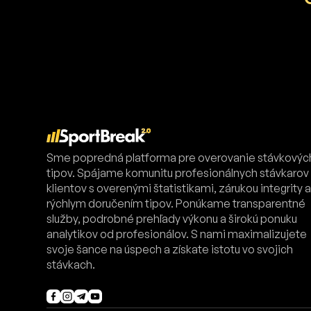
Sme popredná platforma pre overovanie stávkovýc
tipov. Spájame komunitu profesionálnych stávkarov
klientov s overenými štatistikami, zárukou integrity 
rýchlym doručením tipov. Ponúkame transparentné
služby, podrobné prehľady výkonu a širokú ponuku
analytikov od profesionálov. S nami maximalizujete
svoje šance na úspech a získate istotu vo svojich
stávkach.