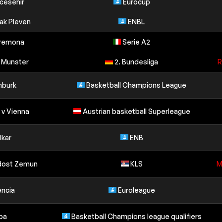
cesehir
Eurocup
tak Pleven
ENBL
Cremona
Serie A2
v Munster
2. Bundesliga
R
mburk
Basketball Champions League
v Vienna
Austrian basketball Superleague
lkar
ENB
dost Zemun
KLS
M
encia
Euroleague
ba
Basketball Champions league qualifiers