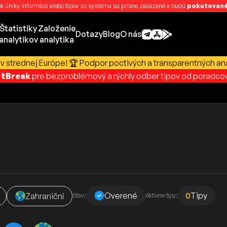
k úniky informácií alebo tipov zo systému sú prísne zakázané a budú
pokutované
Štatistiky
Založenie
Dotazy
Blog
O nás
analytikov
analytika
v strednej Európe! 🏆 Podpor poctivých a transparentných ana
rtBreak
pre bezproblémový a rýchly odber tipov od poradcov
Overené
0
Tipy
Zahraniční
Stav:
Aktívne tipy: