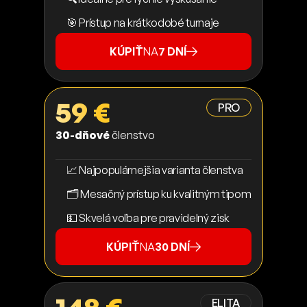
🎯 Prístup na krátkodobé turnaje
KÚPIŤ
NA
7 DNÍ
59 €
PRO
30-dňové
členstvo
📈 Najpopulárnejšia varianta členstva
🗂️ Mesačný prístup ku kvalitným tipom
💵 Skvelá voľba pre pravidelný zisk
KÚPIŤ
NA
30 DNÍ
ELITA