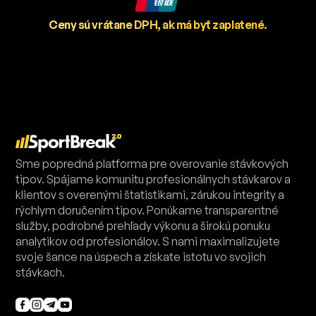
Ceny sú vrátane DPH, ak má byť zaplatené.
Sme popredná platforma pre overovanie stávkových
tipov. Spájame komunitu profesionálnych stávkarov a
klientov s overenými štatistikami, zárukou integrity a
rýchlym doručením tipov. Ponúkame transparentné
služby, podrobné prehľady výkonu a širokú ponuku
analytikov od profesionálov. S nami maximalizujete
svoje šance na úspech a získate istotu vo svojich
stávkach.