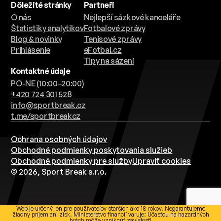
Dôležité stránky
Partneři
O nás
Nejlepší sázkové kanceláře
Štatistiky analytikov
Fotbalové zprávy
Blog & novinky
Tenisové zprávy
Prihlásenie
eFotbal.cz
Tipy na sázení
Kontaktné údaje
PO-NE (10:00–20:00)
+420 724 301 528
info@sportbreak.cz
t.me/sportbreakcz
Ochrana osobných údajov
Obchodné podmienky poskytovania služieb
Obchodné podmienky pre služby
Upraviť cookies
© 2026, Sport Break s.r.o.
Web je určený len pre používateľov starších ako 18 rokov. Negarantujeme
žiadny príjem ani zisk. Ministerstvo financií varuje: Účasťou na hazardných
hrách môže vzniknúť závislosť!