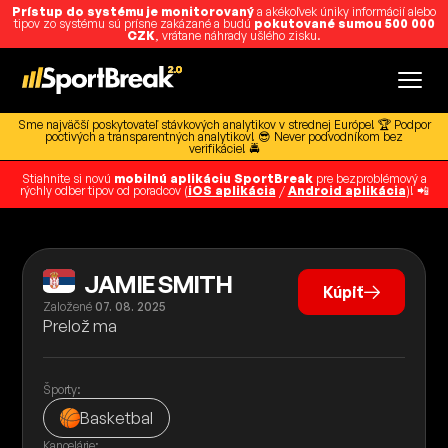
Prístup do systému je monitorovaný
a akékoľvek úniky informácií alebo
tipov zo systému sú prísne zakázané a budú
pokutované sumou 500 000
CZK
, vrátane náhrady ušlého zisku.
Sme najväčší poskytovateľ stávkových analytikov v strednej Európe! 🏆 Podpor
poctivých a transparentných analytikov! 😎 Never podvodníkom bez
verifikácie! 🚔
Stiahnite si novú
mobilnú aplikáciu SportBreak
pre bezproblémový a
rýchly odber tipov od poradcov (
iOS aplikácia
/
Android aplikácia
)! 📲
JAMIE SMITH
Kúpiť
Založené
07. 08. 2025
Prelož ma
Športy:
Basketbal
Kancelárie: