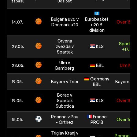
zápasu
Udalosť
Bulgaria u20 v
Eurobasket
14.07.
Over 156.
Denmark u20
u20 B
division
Crvena
Spartak
29.05.
zvezda v
KLS
+17.5
Spartak
Ulm v
23.05.
BBL
Ulm ML
Bamberg
Germany
19.05.
Bayern v Trier
Bayern 17.5
BBL
Borac v
19.05.
Spartak
KLS
Over 158.
Subotica
Roanne v Pau
France
15.05.
Over 165.
- Orthez
PRO B
Triglav Kranj v
Perspekti