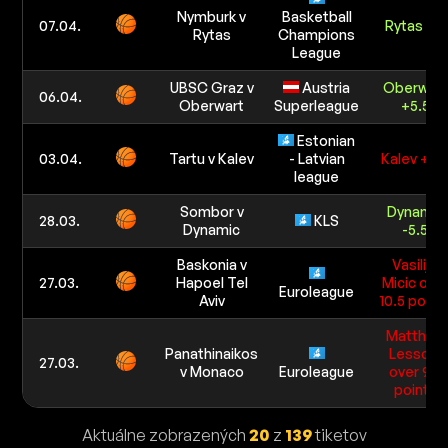
Nymburk v
Basketball
07.04.
Rytas ML
Rytas
Champions
League
UBSC Graz v
Austria
Oberwart
06.04.
Oberwart
Superleague
+5.5
Estonian
03.04.
Tartu v Kalev
- Latvian
Kalev +3.
league
Sombor v
Dynamic
28.03.
KLS
Dynamic
-5.5
Baskonia v
Vasilije
27.03.
Hapoel Tel
Micic ove
Euroleague
Aviv
10.5 point
Matthias
Panathinaikos
Lessort
27.03.
v Monaco
Euroleague
over 9.5
points
Aktuálne zobrazených
20
z
139
tiketov