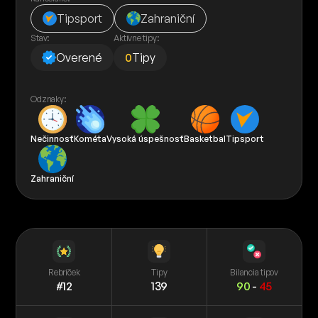
Tipsport
Zahraniční
Stav:
Aktívne tipy:
Overené
0
Tipy
Odznaky:
Nečinnosť
Kométa
Vysoká úspešnosť
Basketbal
Tipsport
Zahraniční
Rebríček
Tipy
Bilancia tipov
#12
139
90
-
45