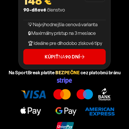
148 €
90-dňové
členstvo
💡 Najvýhodnejšia cenová varianta
🔒 Maximálny prístup na 3 mesiace
🏆 Ideálne pre dlhodobo ziskové tipy
KÚPIŤ
NA
90 DNÍ
Na SportBreak platíte
BEZPEČNE
cez platobnú bránu