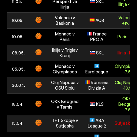
11.05.
Perspektiva
SKL
Ilirija -3.5
Ilirija
Valencia v
Valencia
10.05.
ACB
Baskonia
+19.5
Monaco v
France
10.05.
Paris -11.5
Paris
PRO A
Ilriija v Triglav
08.05.
SKL
Ilirija -10.5
Kranj
Monaco v
Olympiaco
05.05.
Olympiacos
Euroleague
-7.5
Cluj Napoca v
Romania
Cluj Napo
30.04.
CSU Sibiu
Divizia A
-13.5
OKK
OKK Beograd
18.04.
KLS
Beograd
v Tamis
-7.5
TFT Skopje v
ABA
15.04.
Sutjeska 
Sutjeska
League 2