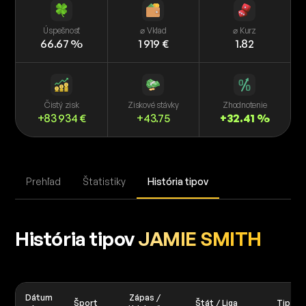
Úspešnosť
⌀ Vklad
⌀ Kurz
66.67 %
1 919 €
1.82
Čistý zisk
Ziskové stávky
Zhodnotenie
+83 934 €
+43.75
+32.41 %
Prehľad
Štatistiky
História tipov
História tipov
JAMIE SMITH
Dátum
Zápas /
Šport
Štát / Liga
Tip