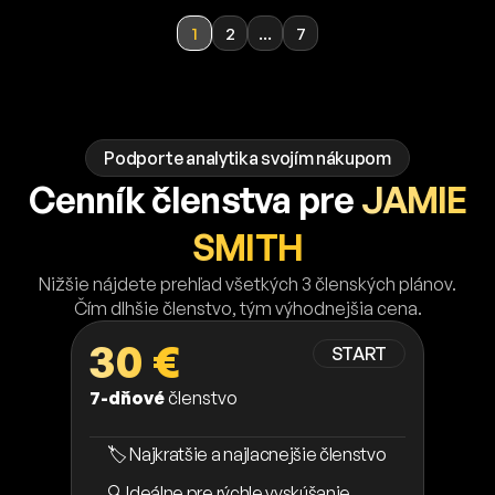
1
2
...
7
Podporte analytika svojím nákupom
Cenník členstva pre
JAMIE
SMITH
Nižšie nájdete prehľad všetkých 3 členských plánov.
Čím dlhšie členstvo, tým výhodnejšia cena.
30 €
START
7-dňové
členstvo
🏷️ Najkratšie a najlacnejšie členstvo
🔍 Ideálne pre rýchle vyskúšanie