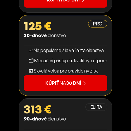
125 €
PRO
30-dňové
členstvo
📈 Najpopulárnejšia varianta členstva
🗂️ Mesačný prístup ku kvalitným tipom
💵 Skvelá voľba pre pravidelný zisk
KÚPIŤ
NA
30 DNÍ
313 €
ELITA
90-dňové
členstvo