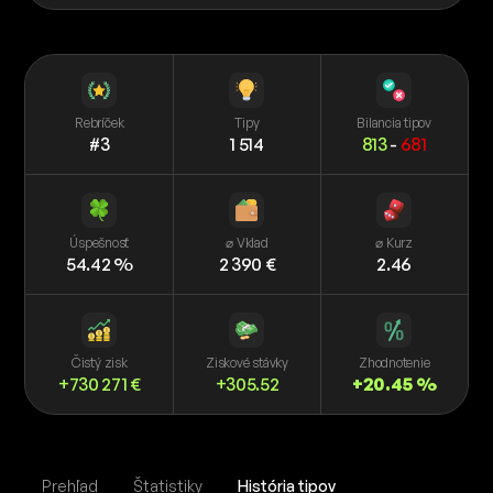
Rebríček
Tipy
Bilancia tipov
#3
1 514
813
-
681
Úspešnosť
⌀ Vklad
⌀ Kurz
54.42 %
2 390 €
2.46
Čistý zisk
Ziskové stávky
Zhodnotenie
+730 271 €
+305.52
+20.45 %
Prehľad
Štatistiky
História tipov