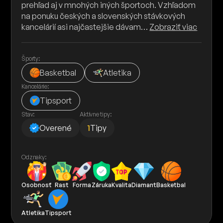
prehľad aj v mnohých iných športoch. Vzhľadom
na ponuku českých a slovenských stávkových
kancelárií asi najčastejšie dávam…
Zobraziť viac
Športy:
Basketbal
Atletika
Kancelárie:
Tipsport
Stav:
Aktívne tipy:
Overené
1
Tipy
Odznaky:
Osobnosť
Rast
Forma
Záruka
Kvalita
Diamant
Basketbal
Atletika
Tipsport