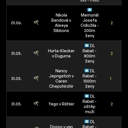
Nikola
Memoriál
Bendová v
Josefa
01.06.
2
Aleeya
Odložila -
1
Sibbons
200m
ženy
DL
Hurta-Klecker
Rabat -
31.05.
2
v Duguma
800m
ženy
Nancy
DL
Jepngetich v
Rabat -
31.05.
1
Caren
1500m
Chepchirchir
ženy
DL
Rabat -
31.05.
Yego v Röhler
2
oštěp
muži
DL
Dosso v van
Rabat -