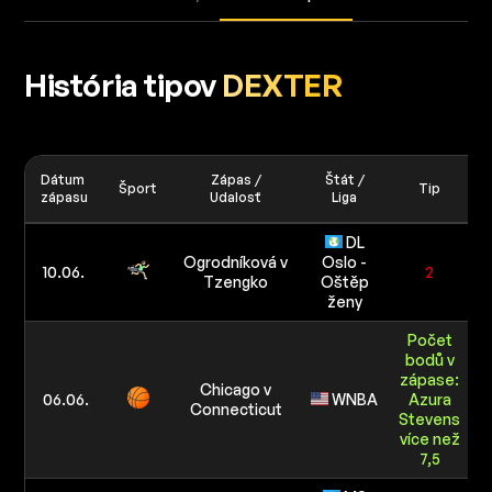
História tipov
DEXTER
Dátum
Zápas /
Štát /
Šport
Tip
V
zápasu
Udalosť
Liga
DL
Ogrodníková v
Oslo -
10.06.
2
Tzengko
Oštěp
ženy
Počet
bodů v
zápase:
Chicago v
06.06.
WNBA
Azura
Connecticut
Stevens
více než
7,5