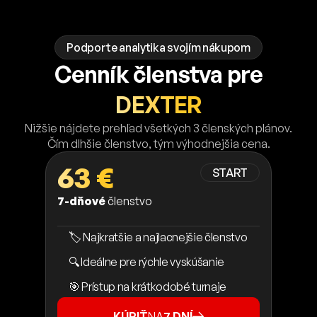
Podporte analytika svojím nákupom
Cenník členstva pre
DEXTER
Nižšie nájdete prehľad všetkých 3 členských plánov.
Čím dlhšie členstvo, tým výhodnejšia cena.
63 €
START
7-dňové
členstvo
🏷️ Najkratšie a najlacnejšie členstvo
🔍 Ideálne pre rýchle vyskúšanie
🎯 Prístup na krátkodobé turnaje
KÚPIŤ
NA
7 DNÍ