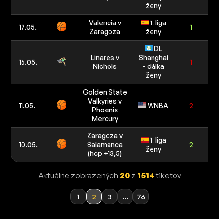
ženy
Valencia v
1. liga
17.05.
1
Zaragoza
ženy
1
DL
Linares v
Shanghai
16.05.
1
Nichols
- dálka
ženy
Golden State
Valkyries v
11.05.
WNBA
2
Phoenix
Mercury
Zaragoza v
1. liga
10.05.
Salamanca
2
ženy
(hcp +13,5)
Aktuálne zobrazených
20
z
1514
tiketov
1
2
3
...
76