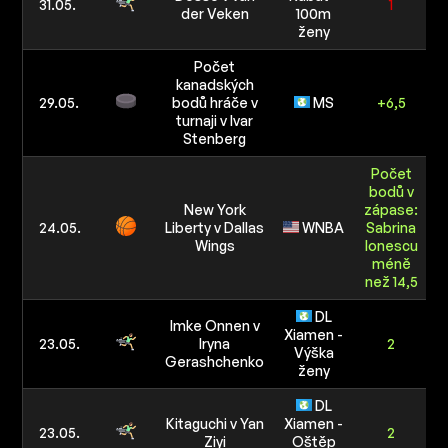
31.05.
1
der Veken
100m
1
ženy
Počet
kanadských
29.05.
bodů hráče v
MS
+6,5
turnaji v Ivar
Stenberg
Počet
bodů v
New York
zápase:
24.05.
Liberty v Dallas
WNBA
Sabrina
Wings
Ionescu
méně
než 14,5
DL
Imke Onnen v
Xiamen -
23.05.
Iryna
2
Výška
Gerashchenko
ženy
DL
Kitaguchi v Yan
Xiamen -
23.05.
2
Ziyi
Oštěp