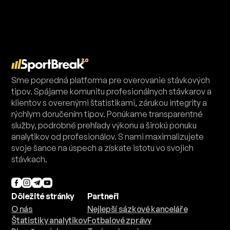
Sme popredná platforma pre overovanie stávkových
tipov. Spájame komunitu profesionálnych stávkarov a
klientov s overenými štatistikami, zárukou integrity a
rýchlym doručením tipov. Ponúkame transparentné
služby, podrobné prehľady výkonu a širokú ponuku
analytikov od profesionálov. S nami maximalizujete
svoje šance na úspech a získate istotu vo svojich
stávkach.
Dôležité stránky
Partneři
O nás
Nejlepší sázkové kanceláře
Štatistiky analytikov
Fotbalové zprávy