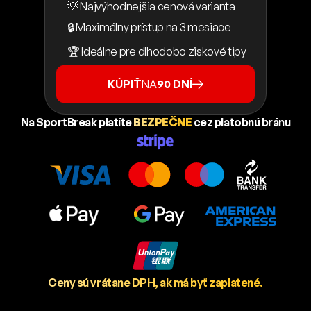
💡 Najvýhodnejšia cenová varianta
🔒 Maximálny prístup na 3 mesiace
🏆 Ideálne pre dlhodobo ziskové tipy
KÚPIŤ
NA
90 DNÍ
Na SportBreak platíte
BEZPEČNE
cez platobnú bránu
Ceny sú vrátane DPH, ak má byť zaplatené.