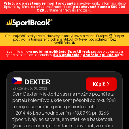
Prístup do systému je monitorovaný
a akékoľvek úniky informácií alebo
tipov zo systému sú prísne zakázané a budú
pokutované sumou 500 000
CZK
, vrátane náhrady ušlého zisku.
Sme najväčší poskytovateľ stávkových analytikov v strednej Európe! 🏆 Podpor
poctivých a transparentných analytikov! 😎 Never podvodníkom bez
verifikácie! 🚔
Stiahnite si novú
mobilnú aplikáciu SportBreak
pre bezproblémový a
rýchly odber tipov od poradcov (
iOS aplikácia
/
Android aplikácia
)! 📲
DEXTER
Kúpiť
Založené
06. 01. 2022
Som Dexter. Niektorí z vás ma možno poznáte z
portálu KolemDvou, kde som pôsobil od roku 2015
a moja osemročná práca priniesla profit
+2014,46 j. so zhodnotením +18,89 % pri 3265
tipoch. Najviac sa venujem atletike a basketbalu
(viac ženskému), ale trúfam si povedať, že mám