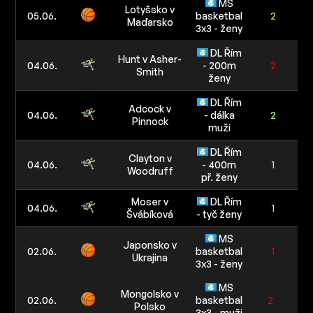
MS
Lotyšsko v
05.06.
basketbal
2
Maďarsko
3x3 - ženy
DL Řím
Hunt v Asher-
04.06.
- 200m
2
Smith
ženy
DL Řím
Adcock v
04.06.
- dálka
2
Pinnock
muži
DL Řím
Clayton v
04.06.
- 400m
1
Woodruff
př. ženy
Moser v
DL Řím
04.06.
1
Švábíková
- tyč ženy
1
MS
Japonsko v
02.06.
basketbal
1
Ukrajina
3x3 - ženy
MS
Mongolsko v
02.06.
basketbal
2
Polsko
3x3 - muži