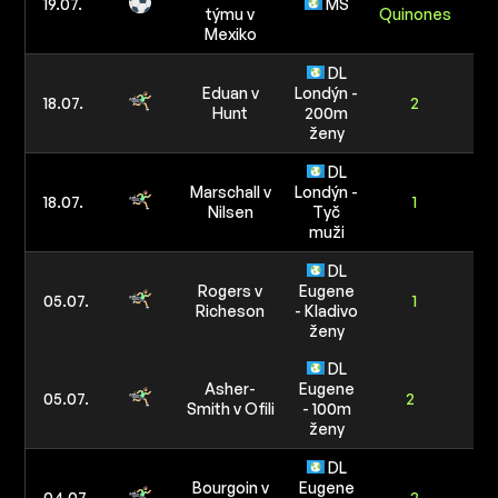
19.07.
MS
týmu v
Quinones
40
Mexiko
DL
Eduan v
Londýn -
6/
18.07.
2
Hunt
200m
12
ženy
DL
Marschall v
Londýn -
4/
18.07.
1
Nilsen
Tyč
80
muži
DL
Rogers v
Eugene
05.07.
1
Richeson
- Kladivo
ženy
3/
60
DL
Asher-
Eugene
05.07.
2
Smith v Ofili
- 100m
ženy
DL
Bourgoin v
Eugene
2/
04.07.
2