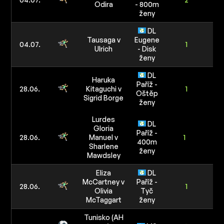
Odira
- 800m
40
ženy
DL
Tausaga v
Eugene
4/
04.07.
1
Ulrich
- Disk
80
ženy
DL
Haruka
Paříž -
28.06.
Kitaguchi v
1
Oštěp
Sigrid Borge
ženy
3/
Lurdes
60
DL
Gloria
Paříž -
28.06.
Manuel v
1
400m
Sharlene
ženy
Mawdsley
Eliza
DL
McCartney v
Paříž -
4/
28.06.
1
Olivia
Tyč
80
McTaggart
ženy
Tunisko (AH
5/