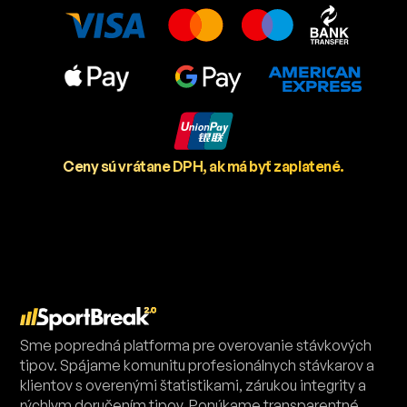
Ceny sú vrátane DPH, ak má byť zaplatené.
Sme popredná platforma pre overovanie stávkových
tipov. Spájame komunitu profesionálnych stávkarov a
klientov s overenými štatistikami, zárukou integrity a
rýchlym doručením tipov. Ponúkame transparentné