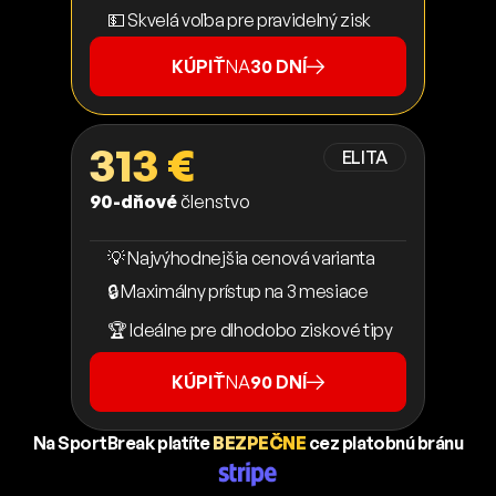
💵 Skvelá voľba pre pravidelný zisk
KÚPIŤ
NA
30 DNÍ
313 €
ELITA
90-dňové
členstvo
💡 Najvýhodnejšia cenová varianta
🔒 Maximálny prístup na 3 mesiace
🏆 Ideálne pre dlhodobo ziskové tipy
KÚPIŤ
NA
90 DNÍ
Na SportBreak platíte
BEZPEČNE
cez platobnú bránu