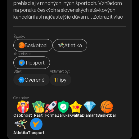
prehľad aj v mnohých iných športoch. Vzhľadom
na ponuku českých a slovenských stávkových
kancelárií asi najčastejšie dávam…
Zobraziť viac
Športy:
Basketbal
Atletika
Kancelárie:
Tipsport
Stav:
Aktívne tipy:
Overené
1
Tipy
Odznaky:
Osobnosť
Rast
Forma
Záruka
Kvalita
Diamant
Basketbal
Atletika
Tipsport