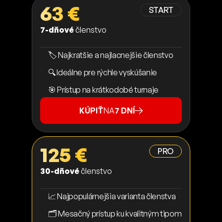
63 €
START
7-dňové
členstvo
🏷️ Najkratšie a najlacnejšie členstvo
🔍 Ideálne pre rýchle vyskúšanie
🎯 Prístup na krátkodobé turnaje
KÚPIŤ
NA
7 DNÍ
125 €
PRO
30-dňové
členstvo
📈 Najpopulárnejšia varianta členstva
🗂️ Mesačný prístup ku kvalitným tipom