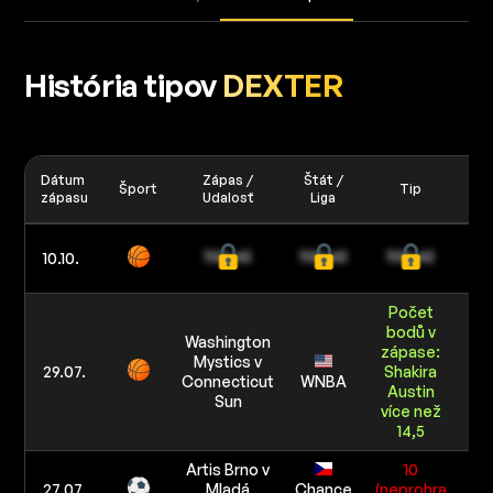
História tipov
DEXTER
Dátum
Zápas /
Štát /
Šport
Tip
Vk
zápasu
Udalosť
Liga
2/
10.10.
40
Počet
bodů v
Washington
zápase:
Mystics v
3/
29.07.
Shakira
Connecticut
WNBA
60
Austin
Sun
více než
14,5
Artis Brno v
10
3/
27.07.
Mladá
Chance
(neprohra