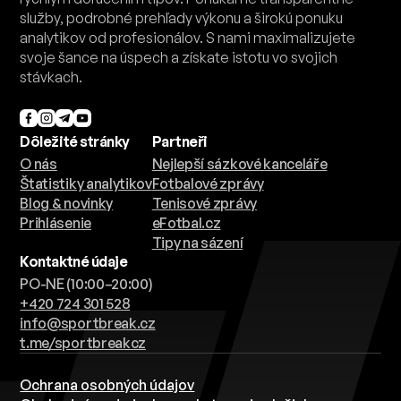
služby, podrobné prehľady výkonu a širokú ponuku
analytikov od profesionálov. S nami maximalizujete
svoje šance na úspech a získate istotu vo svojich
stávkach.
Dôležité stránky
Partneři
O nás
Nejlepší sázkové kanceláře
Štatistiky analytikov
Fotbalové zprávy
Blog & novinky
Tenisové zprávy
Prihlásenie
eFotbal.cz
Tipy na sázení
Kontaktné údaje
PO-NE (10:00–20:00)
+420 724 301 528
info@sportbreak.cz
t.me/sportbreakcz
Ochrana osobných údajov