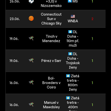
26.06.
+3,0) v
MS
1
10
Nizozemsko
Connecticut
4/
23.06.
Sun v
2
WNBA
80
Chicago Sky
DL
Tinch v
Doha -
2/
19.06.
1
Menendez
110m př.
40
muži
DL
Doha -
4/
19.06.
Pérez v Sarr
1
Trojskok
80
ženy
Zlatá
Bol-
tretra -
5/
16.06.
Broeders v
1
800m
10
Coiro
ženy
Zlatá
Manuel v
tretra -
16.06.
1
Mawdsley
400m