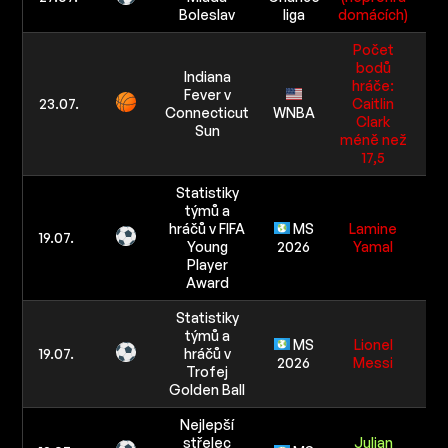
60
Boleslav
liga
domácích)
Počet
bodů
Indiana
hráče:
Fever v
3/
23.07.
Caitlin
Connecticut
WNBA
60
Clark
Sun
méně než
17,5
Statistiky
týmů a
hráčů v FIFA
MS
Lamine
5/
19.07.
Young
2026
Yamal
10
Player
Award
Statistiky
týmů a
MS
Lionel
3/
19.07.
hráčů v
2026
Messi
60
Trofej
Golden Ball
Nejlepší
střelec
Julian
2/