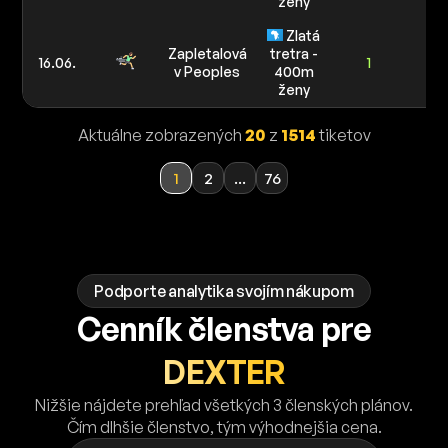
ženy
5/
10
Zlatá
Zapletalová
tretra -
16.06.
1
v Peoples
400m
ženy
Aktuálne zobrazených
20
z
1514
tiketov
1
2
...
76
Podporte analytika svojím nákupom
Cenník členstva pre
DEXTER
Nižšie nájdete prehľad všetkých 3 členských plánov.
Čím dlhšie členstvo, tým výhodnejšia cena.