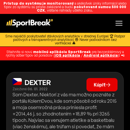
Prístup do systému je monitorovaný
a akékoľvek úniky informácií alebo
tipov zo systému sú prísne zakázané a budú
pokutované sumou 500 000
CZK
, vrátane náhrady ušlého zisku.
Sme najväčší poskytovateľ stávkových analytikov v strednej Európe! 🏆 Podpor
poctivých a transparentných analytikov! 😎 Never podvodníkom bez
verifikácie! 🚔
Stiahnite si novú
mobilnú aplikáciu SportBreak
pre bezproblémový a
rýchly odber tipov od poradcov (
iOS aplikácia
/
Android aplikácia
)! 📲
DEXTER
Kúpiť
Založené
06. 01. 2022
Som Dexter. Niektorí z vás ma možno poznáte z
portálu KolemDvou, kde som pôsobil od roku 2015
a moja osemročná práca priniesla profit
+2014,46 j. so zhodnotením +18,89 % pri 3265
tipoch. Najviac sa venujem atletike a basketbalu
(viac ženskému), ale trúfam si povedať, že mám