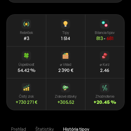
Rebríček
Tipy
Bilancia tipov
#3
1 514
813
-
681
Úspešnosť
⌀ Vklad
⌀ Kurz
54.42 %
2 390 €
2.46
Čistý zisk
Ziskové stávky
Zhodnotenie
+730 271 €
+305.52
+20.45 %
Prehľad
Štatistiky
História tipov