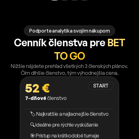
Podporte analytika svojím nákupom
Cenník členstva pre
BET
TO GO
Nižšie nájdete prehľad všetkých 3 členských plánov.
Čím dlhšie členstvo, tým výhodnejšia cena.
52 €
START
7-dňové
členstvo
🏷️ Najkratšie a najlacnejšie členstvo
🔍 Ideálne pre rýchle vyskúšanie
🎯 Prístup na krátkodobé turnaje