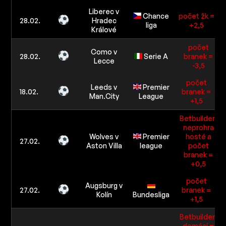
Liberec v
Chance
počet žk =
28.02.
Hradec
liga
+2,5
Králové
počet
Como v
28.02.
Serie A
branek =
Lecce
-3,5
počet
Leeds v
Premier
18.02.
branek =
Man.City
League
+1,5
Betbuilder:
neprohra
Wolves v
Premier
hosté a
27.02.
Aston Villa
league
počet
branek =
+0,5
počet
Augsburg v
27.02.
branek =
Kolín
Bundesliga
+1,5
Betbuilder:
domácí =