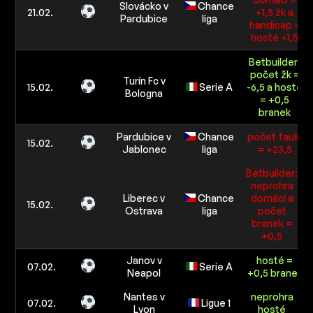
Slovácko v
Chance
21.02.
+1,5 žk a
Pardubice
liga
handicap =
hosté +1,5
Betbuilder:
počet žk =
Turín Fc v
15.02.
Serie A
-6,5 a hosté
Bologna
= +0,5
branek
Pardubice v
Chance
počet faulů
15.02.
Jablonec
liga
= +23,5
Betbuilder:
neprohra
Liberec v
Chance
domácí a
15.02.
Ostrava
liga
počet
branek =
+0,5
Janov v
hosté =
07.02.
Serie A
Neapol
+0,5 branek
Nantes v
neprohra
07.02.
Ligue 1
Lyon
hosté