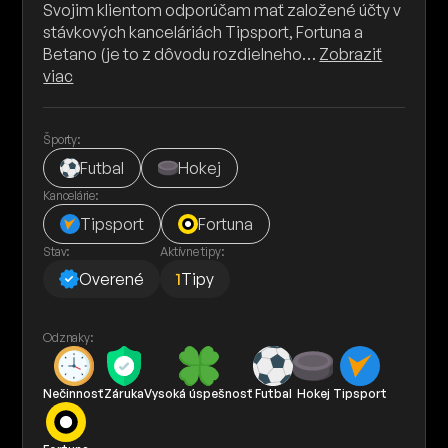
Svojim klientom odporúčam mať založené účty v
stávkových kanceláriách Tipsport, Fortuna a
Betano (je to z dôvodu rozdielneho…
Zobraziť
viac
Športy:
Futbal
Hokej
Kancelárie:
Tipsport
Fortuna
Stav:
Aktívne tipy:
Overené
1
Tipy
Odznaky:
Nečinnosť
Záruka
Vysoká úspešnosť
Futbal
Hokej
Tipsport