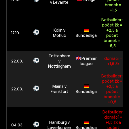
v Levante
branek =
+1,5
Betbuilder:
počet žk =
Kolín v
+2,5 a
17.10.
Mohuč
Bundesliga
počet
branek =
-5,5
Tottenham
Premier
domácí =
22.03.
v
league
+1,5 žk
Nottingham
Betbuilder:
počet žk =
Mainz v
+2,5 a
22.03.
Frankfurt
Bundesliga
počet
branek =
+0,5
Betbuilder:
domácí =
Hamburg v
+1,5 žk a
04.03.
Leverkursen
Bundesliga
počet