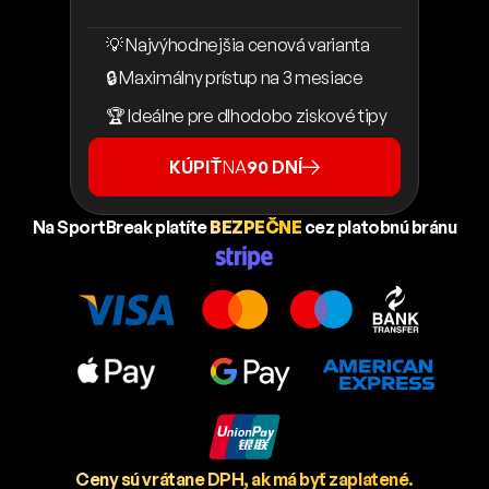
💡 Najvýhodnejšia cenová varianta
🔒 Maximálny prístup na 3 mesiace
🏆 Ideálne pre dlhodobo ziskové tipy
KÚPIŤ
NA
90 DNÍ
Na SportBreak platíte
BEZPEČNE
cez platobnú bránu
Ceny sú vrátane DPH, ak má byť zaplatené.