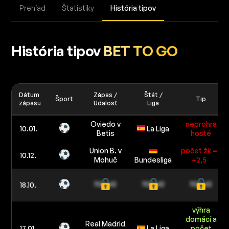
Prehľad
Štatistiky
História tipov
História tipov
BET TO GO
Dátum
Zápas /
Štát /
Šport
Tip
zápasu
Udalosť
Liga
Oviedo v
neprohra
10.01.
La Liga
Betis
hosté
Union B. v
počet žk =
10.12.
Mohuč
Bundesliga
+2,5
18.10.
výhra
domácí a
Real Madrid
17.01.
La Liga
počet