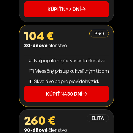
KÚPIŤ
NA
7 DNÍ
104 €
PRO
30-dňové
členstvo
📈 Najpopulárnejšia varianta členstva
🗂️ Mesačný prístup ku kvalitným tipom
💵 Skvelá voľba pre pravidelný zisk
KÚPIŤ
NA
30 DNÍ
260 €
ELITA
90-dňové
členstvo